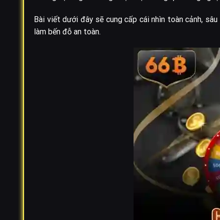
Bài viết dưới đây sẽ cung cấp cái nhìn toàn cảnh, sâu s
làm bến đỗ an toàn.