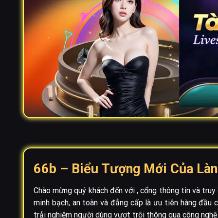
66b – Biểu Tượng Mới Của Làn
Chào mừng quý khách đến với
, cổng thông tin và tru
minh bạch, an toàn và đẳng cấp là ưu tiên hàng đầu 
trải nghiệm người dùng vượt trội thông qua công nghệ 4