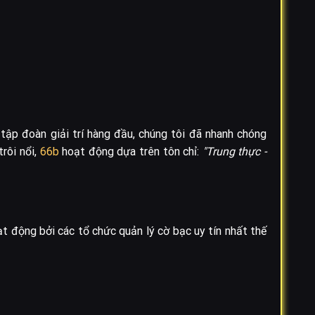
tập đoàn giải trí hàng đầu, chúng tôi đã nhanh chóng
rôi nổi,
66b
hoạt động dựa trên tôn chỉ:
"Trung thực -
 động bởi các tổ chức quản lý cờ bạc uy tín nhất thế