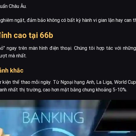
uẩn Châu Âu.
ghiêm ngặt, đảm bảo không có bất kỳ hành vi gian lận hay can th
đỉnh cao tại 66b
ỏ" ngay trên màn hình điện thoại. Chúng tôi hợp tác với nhữ
ượt mà nhất.
ảnh khắc
ự kiện thể thao mỗi ngày. Từ Ngoại hạng Anh, La Liga, World Cu
tranh nhất thị trường, cao hơn mặt bằng chung khoảng 5-10%.