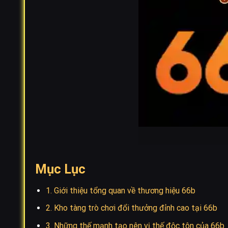
Mục Lục
1. Giới thiệu tổng quan về thương hiệu 66b
2. Kho tàng trò chơi đổi thưởng đỉnh cao tại 66b
3. Những thế mạnh tạo nên vị thế độc tôn của 66b