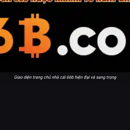
Giao diện trang chủ nhà cái 66b hiện đại và sang trọng