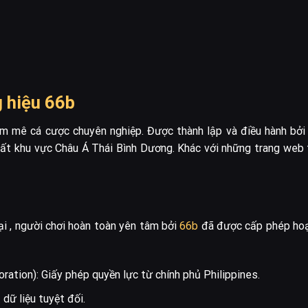
g hiệu 66b
am mê cá cược chuyên nghiệp. Được thành lập và điều hành bởi 
nhất khu vực Châu Á Thái Bình Dương. Khác với những trang web t
Tại
, người chơi hoàn toàn yên tâm bởi
66b
đã được cấp phép hoạt
tion): Giấy phép quyền lực từ chính phủ Philippines.
dữ liệu tuyệt đối.