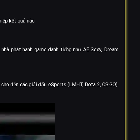
iệp kết quả nào.
ng nhà phát hành game danh tiếng như AE Sexy, Dream
p cho đến các giải đấu eSports (LMHT, Dota 2, CS:GO).