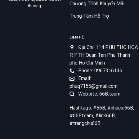
Chương Trình Khuyến Mãi
thưởng.
Trung Tâm Hỗ Trợ
LIÊN HỆ
Địa Chỉ: 114 PHU THO HOA
P. PTH Quan Tan Phu Thanh
pho Ho Chi Minh
Phone: 0967316136
Email:
phuq7155@gmail.com
Website: 66B.team
Hashtags: #66B, #nhacai66B,
#66Bteam, #link66B,
#trangchu66B