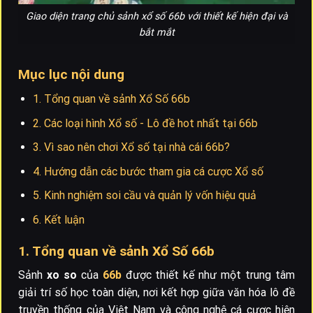
Giao diện trang chủ sảnh xổ số 66b với thiết kế hiện đại và
bắt mắt
Mục lục nội dung
1. Tổng quan về sảnh Xổ Số 66b
2. Các loại hình Xổ số - Lô đề hot nhất tại 66b
3. Vì sao nên chơi Xổ số tại nhà cái 66b?
4. Hướng dẫn các bước tham gia cá cược Xổ số
5. Kinh nghiệm soi cầu và quản lý vốn hiệu quả
6. Kết luận
1. Tổng quan về sảnh Xổ Số 66b
Sảnh
xo so
của
66b
được thiết kế như một trung tâm
giải trí số học toàn diện, nơi kết hợp giữa văn hóa lô đề
truyền thống của Việt Nam và công nghệ cá cược hiện