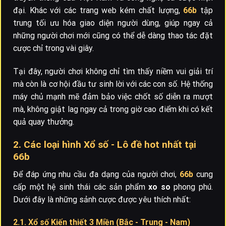
đại. Khác với các trang web kém chất lượng,
66b
tập
trung tối ưu hóa giao diện người dùng, giúp ngay cả
những người chơi mới cũng có thể dễ dàng thao tác đặt
cược chỉ trong vài giây.
Tại đây, người chơi không chỉ tìm thấy niềm vui giải trí
mà còn là cơ hội đầu tư sinh lời với các con số. Hệ thống
máy chủ mạnh mẽ đảm bảo việc chốt số diễn ra mượt
mà, không giật lag ngay cả trong giờ cao điểm khi có kết
quả quay thưởng.
2. Các loại hình Xổ số - Lô đề hot nhất tại
66b
Để đáp ứng nhu cầu đa dạng của người chơi,
66b
cung
cấp một hệ sinh thái các sản phẩm
xo so
phong phú.
Dưới đây là những sảnh cược được yêu thích nhất:
2.1. Xổ số Kiến thiết 3 Miền (Bắc - Trung - Nam)