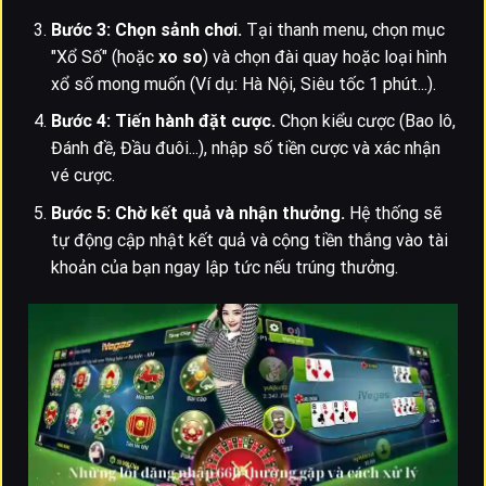
Bước 3: Chọn sảnh chơi.
Tại thanh menu, chọn mục
"Xổ Số" (hoặc
xo so
) và chọn đài quay hoặc loại hình
xổ số mong muốn (Ví dụ: Hà Nội, Siêu tốc 1 phút...).
Bước 4: Tiến hành đặt cược.
Chọn kiểu cược (Bao lô,
Đánh đề, Đầu đuôi...), nhập số tiền cược và xác nhận
vé cược.
Bước 5: Chờ kết quả và nhận thưởng.
Hệ thống sẽ
tự động cập nhật kết quả và cộng tiền thắng vào tài
khoản của bạn ngay lập tức nếu trúng thưởng.