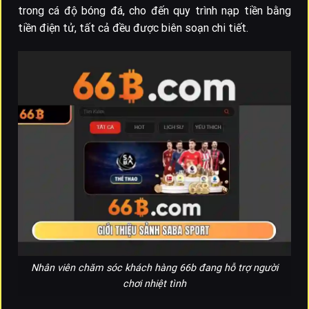
trong cá độ bóng đá, cho đến quy trình nạp tiền bằng
tiền điện tử, tất cả đều được biên soạn chi tiết.
Nhân viên chăm sóc khách hàng 66b đang hỗ trợ người
chơi nhiệt tình