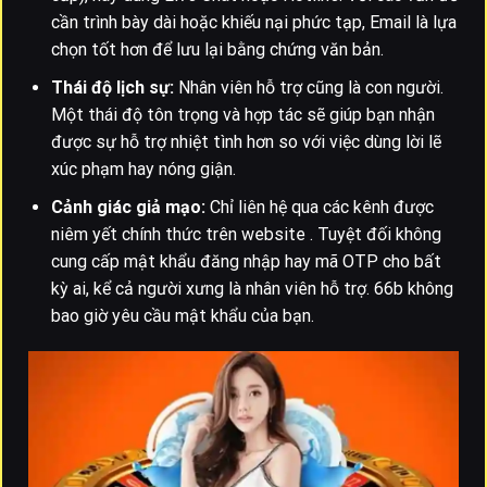
cần trình bày dài hoặc khiếu nại phức tạp, Email là lựa
chọn tốt hơn để lưu lại bằng chứng văn bản.
Thái độ lịch sự:
Nhân viên hỗ trợ cũng là con người.
Một thái độ tôn trọng và hợp tác sẽ giúp bạn nhận
được sự hỗ trợ nhiệt tình hơn so với việc dùng lời lẽ
xúc phạm hay nóng giận.
Cảnh giác giả mạo:
Chỉ liên hệ qua các kênh được
niêm yết chính thức trên website
. Tuyệt đối không
cung cấp mật khẩu đăng nhập hay mã OTP cho bất
kỳ ai, kể cả người xưng là nhân viên hỗ trợ. 66b không
bao giờ yêu cầu mật khẩu của bạn.