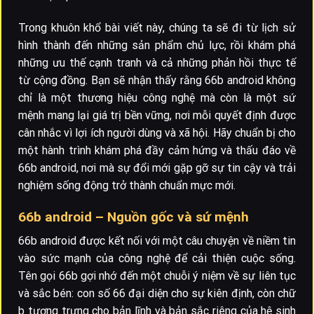
Trong khuôn khổ bài viết này, chúng ta sẽ đi từ lịch sử
hình thành đến những sản phẩm chủ lực, rồi khám phá
những ưu thế cạnh tranh và cả những phản hồi thực tế
từ cộng đồng. Bạn sẽ nhận thấy rằng 66b android không
chỉ là một thương hiệu công nghệ mà còn là một sứ
mệnh mang lại giá trị bền vững, nơi mỗi quyết định được
cân nhắc vì lợi ích người dùng và xã hội. Hãy chuẩn bị cho
một hành trình khám phá đầy cảm hứng và thấu đáo về
66b android, nơi mà sự đổi mới gặp gỡ sự tin cậy và trải
nghiệm sống động trở thành chuẩn mực mới.
66b android – Nguồn gốc và sứ mệnh
66b android được kết nối với một câu chuyện về niềm tin
vào sức mạnh của công nghệ để cải thiện cuộc sống.
Tên gọi 66b gợi nhớ đến một chuỗi ý niệm về sự liên tục
và sắc bén: con số 66 đại diện cho sự kiên định, còn chữ
b tượng trưng cho bản lĩnh và bản sắc riêng của hệ sinh