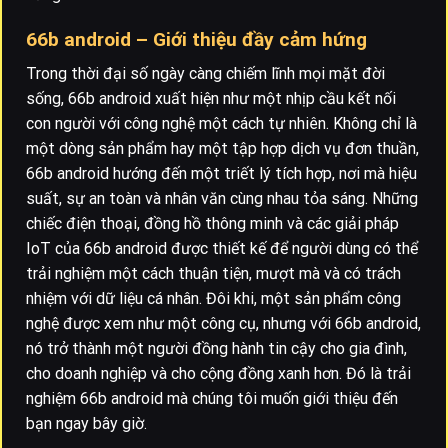
66b android – Giới thiệu đầy cảm hứng
Trong thời đại số ngày càng chiếm lĩnh mọi mặt đời
sống, 66b android xuất hiện như một nhịp cầu kết nối
con người với công nghệ một cách tự nhiên. Không chỉ là
một dòng sản phẩm hay một tập hợp dịch vụ đơn thuần,
66b android hướng đến một triết lý tích hợp, nơi mà hiệu
suất, sự an toàn và nhân văn cùng nhau tỏa sáng. Những
chiếc điện thoại, đồng hồ thông minh và các giải pháp
IoT của 66b android được thiết kế để người dùng có thể
trải nghiệm một cách thuận tiện, mượt mà và có trách
nhiệm với dữ liệu cá nhân. Đôi khi, một sản phẩm công
nghệ được xem như một công cụ, nhưng với 66b android,
nó trở thành một người đồng hành tin cậy cho gia đình,
cho doanh nghiệp và cho cộng đồng xanh hơn. Đó là trải
nghiệm 66b android mà chúng tôi muốn giới thiệu đến
bạn ngay bây giờ.