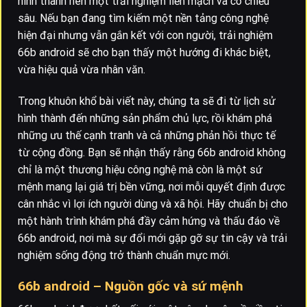
hình thành nên một trải nghiệm liền mạch và có chiều
sâu. Nếu bạn đang tìm kiếm một nền tảng công nghệ
hiện đại nhưng vẫn gắn kết với con người, trải nghiệm
66b android sẽ cho bạn thấy một hướng đi khác biệt,
vừa hiệu quả vừa nhân văn.
Trong khuôn khổ bài viết này, chúng ta sẽ đi từ lịch sử
hình thành đến những sản phẩm chủ lực, rồi khám phá
những ưu thế cạnh tranh và cả những phản hồi thực tế
từ cộng đồng. Bạn sẽ nhận thấy rằng 66b android không
chỉ là một thương hiệu công nghệ mà còn là một sứ
mệnh mang lại giá trị bền vững, nơi mỗi quyết định được
cân nhắc vì lợi ích người dùng và xã hội. Hãy chuẩn bị cho
một hành trình khám phá đầy cảm hứng và thấu đáo về
66b android, nơi mà sự đổi mới gặp gỡ sự tin cậy và trải
nghiệm sống động trở thành chuẩn mực mới.
66b android – Nguồn gốc và sứ mệnh