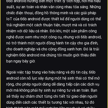
66b android hướng đến một triết lý tích hợp, nơi mà hiệu
suất, sự an toàn và nhân văn cùng nhau tỏa sáng. Những
chiếc điện thoại, đồng hồ thông minh và các giải pháp
IoT của 66b android được thiết kế để người dùng có thể
trải nghiệm một cách thuận tiện, mượt mà và có trách
nhiệm với dữ liệu cá nhân. Đôi khi, một sản phẩm công
nghệ được xem như một công cụ, nhưng với 66b android,
nó trở thành một người đồng hành tin cậy cho gia đình,
cho doanh nghiệp và cho cộng đồng xanh hơn. Đó là trải
nghiệm 66b android mà chúng tôi muốn giới thiệu đến
bạn ngay bây giờ.
Ngoài việc tập trung vào hiệu năng và độ tin cậy, 66b
android còn nỗ lực xây dựng một hệ sinh thái có thể mở
rộng, cho phép người dùng dễ dàng tiếp cận các dịch vụ
mới mà không phải hy sinh sự riêng tư và an toàn. Bạn
sẽ thấy sự chăm chút từng chi tiết từ giao diện người
dùng đến cách các thiết bị tương tác với nhau, từ đó