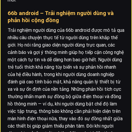
66b android – Trải nghiệm người dùng và
phản hồi cộng đồng
Trải nghiệm người dùng của 66b android được mô tả qua
nhiều câu chuyện thực tế từ người dùng trên khắp thế
giới. Họ nói rằng giao diện người dùng trực quan, các
cảnh báo và gợi ý thông minh giúp họ tiếp cận công nghệ
một cách tự tin và dễ dàng hơn bao giờ hết. Người dùng
trẻ tuổi thích khả năng tùy biến và sự phản hồi nhanh
của hệ điều hành, trong khi người dùng doanh nghiệp
đánh giá cao tính bảo mật, khả năng quản lý thiết bị từ
xa và sự ổn định của nền tảng. Những phản hồi tích cực
thường nhấn mạnh sự đồng bộ giữa điện thoại và đồng
hồ thông minh — ví dụ, khi người dùng bật chế độ làm
việc tập trung, thông báo không cần phải hiện diện trên
màn hình điện thoại nữa, thay vào đó sự đồng nhất giữa
các thiết bị giúp giảm thiểu phân tâm. Đôi khi người