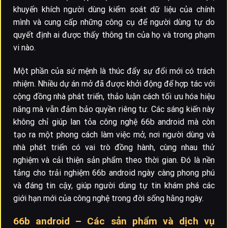
khuyến khích người dùng kiểm soát dữ liệu của chính
mình và cung cấp những công cụ để người dùng tự do
quyết định ai được thấy thông tin của họ và trong phạm
vi nào.
Một phần của sứ mệnh là thúc đẩy sự đổi mới có trách
nhiệm. Nhiều dự án mở đã được khởi động để hợp tác với
cộng đồng nhà phát triển, thảo luận cách tối ưu hóa hiệu
năng mà vẫn đảm bảo quyền riêng tư. Các sáng kiến này
không chỉ giúp lan tỏa công nghệ 66b android mà còn
tạo ra một phong cách làm việc mở, nơi người dùng và
nhà phát triển có vai trò đồng hành, cùng nhau thử
nghiệm và cải thiện sản phẩm theo thời gian. Đó là nền
tảng cho trải nghiệm 66b android ngày càng phong phú
và đáng tin cậy, giúp người dùng tự tin khám phá các
giới hạn mới của công nghệ trong đời sống hằng ngày.
66b android – Các sản phẩm và dịch vụ