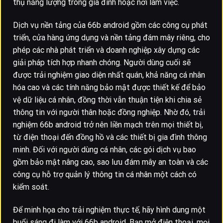
thụ năng lượng trong gia đình hoặc nơi làm việc.
Dịch vụ nền tảng của 66b android gồm các công cụ phát
triển, cửa hàng ứng dụng và nền tảng đám mây riêng, cho
phép các nhà phát triển và doanh nghiệp xây dựng các
giải pháp tích hợp nhanh chóng. Người dùng cuối sẽ
được trải nghiệm giao diện nhất quán, khả năng cá nhân
hóa cao và các tính năng bảo mật được thiết kế để bảo
vệ dữ liệu cá nhân, đồng thời vẫn thuận tiện khi chia sẻ
thông tin với người thân hoặc đồng nghiệp. Nhờ đó, trải
nghiệm 66b android trở nên liền mạch trên mọi thiết bị,
từ điện thoại đến đồng hồ và các thiết bị gia đình thông
minh. Đối với người dùng cá nhân, các gói dịch vụ bao
gồm bảo mật nâng cao, sao lưu đám mây an toàn và các
công cụ hỗ trợ quản lý thông tin cá nhân một cách có
kiểm soát.
Để minh họa cho trải nghiệm thực tế, hãy hình dung một
buổi sáng đi làm với 66b android. Bạn mở điện thoại, mọi