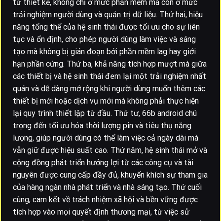
từ thiết kế, không chỉ ở mức phần mềm mà còn ở mức
trải nghiệm người dùng và quản trị dữ liệu. Thứ hai, hiệu
năng tổng thể của hệ sinh thái được tối ưu cho sự liên
tục và ổn định, cho phép người dùng làm việc và sáng
tạo mà không bị gián đoạn bởi phần mềm lag hay giới
hạn phần cứng. Thứ ba, khả năng tích hợp mượt mà giữa
các thiết bị và hệ sinh thái đem lại một trải nghiệm nhất
quán và dễ dàng mở rộng khi người dùng muốn thêm các
thiết bị mới hoặc dịch vụ mới mà không phải thực hiện
lại quy trình thiết lập từ đầu. Thứ tư, 66b android chú
trọng đến tối ưu hóa thời lượng pin và tiêu thụ năng
lượng, giúp người dùng có thể làm việc cả ngày dài mà
vẫn giữ được hiệu suất cao. Thứ năm, hệ sinh thái mở và
cộng đồng phát triển hưởng lợi từ các công cụ và tài
nguyên được cung cấp đầy đủ, khuyến khích sự tham gia
của hàng ngàn nhà phát triển và nhà sáng tạo. Thứ cuối
cùng, cam kết về trách nhiệm xã hội và bền vững được
tích hợp vào mọi quyết định thương mại, từ việc sử