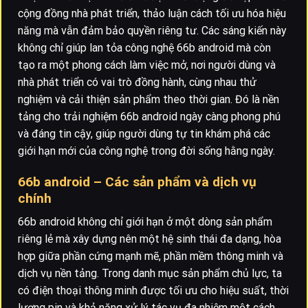
cộng đồng nhà phát triển, thảo luận cách tối ưu hóa hiệu
năng mà vẫn đảm bảo quyền riêng tư. Các sáng kiến này
không chỉ giúp lan tỏa công nghệ 66b android mà còn
tạo ra một phong cách làm việc mở, nơi người dùng và
nhà phát triển có vai trò đồng hành, cùng nhau thử
nghiệm và cải thiện sản phẩm theo thời gian. Đó là nền
tảng cho trải nghiệm 66b android ngày càng phong phú
và đáng tin cậy, giúp người dùng tự tin khám phá các
giới hạn mới của công nghệ trong đời sống hằng ngày.
66b android – Các sản phẩm và dịch vụ
chính
66b android không chỉ giới hạn ở một dòng sản phẩm
riêng lẻ mà xây dựng nên một hệ sinh thái đa dạng, hòa
hợp giữa phần cứng mạnh mẽ, phần mềm thông minh và
dịch vụ nền tảng. Trong danh mục sản phẩm chủ lực, ta
có điện thoại thông minh được tối ưu cho hiệu suất, thời
lượng pin và khả năng xử lý tác vụ đa nhiệm một cách