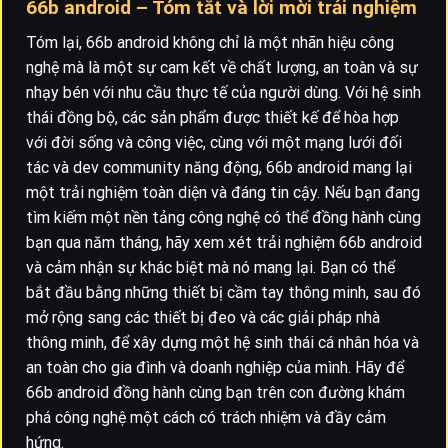
66b android – Tóm tắt và lời mời trải nghiệm
Tóm lại, 66b android không chỉ là một nhãn hiệu công
nghệ mà là một sự cam kết về chất lượng, an toàn và sự
nhạy bén với nhu cầu thực tế của người dùng. Với hệ sinh
thái đồng bộ, các sản phẩm được thiết kế để hòa hợp
với đời sống và công việc, cùng với một mạng lưới đối
tác và dev community năng động, 66b android mang lại
một trải nghiệm toàn diện và đáng tin cậy. Nếu bạn đang
tìm kiếm một nền tảng công nghệ có thể đồng hành cùng
bạn qua năm tháng, hãy xem xét trải nghiệm 66b android
và cảm nhận sự khác biệt mà nó mang lại. Bạn có thể
bắt đầu bằng những thiết bị cầm tay thông minh, sau đó
mở rộng sang các thiết bị đeo và các giải pháp nhà
thông minh, để xây dựng một hệ sinh thái cá nhân hóa và
an toàn cho gia đình và doanh nghiệp của mình. Hãy để
66b android đồng hành cùng bạn trên con đường khám
phá công nghệ một cách có trách nhiệm và đầy cảm
hứng.