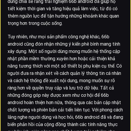
dùng chia sẻ rằng trải nghiệm 66b android đã giúp họ
tiết kiệm thời gian và tăng hiệu quả làm việc, từ đó có
thêm nguồn lực để tận hưởng những khoảnh khác quan
trọng hơn trong cuộc sống.
Tuy nhiên, như mọi sản phẩm công nghệ khác, 66b
android cũng đón nhận những ý kiến phê bình mang tính
xây dựng. Một số người dùng mong muốn hệ thống cập
nhật phần mềm thường xuyên hơn hoặc cải thiện khả
năng tương thích với một số thiết bị phụ kiện cụ thể. Có
người đưa ra nhận xét về cách quản lý thông tin cá nhân
và cách hệ thống đề xuất nội dung, mong muốn sự rõ
ràng hơn về quyền truy cập và lưu trữ dữ liệu. Tất cả
những đóng góp này được xem như cơ hội để 66b
android hoàn thiện hơn nữa, thông qua các bản cập nhật
chất lượng và phiên bản cải tiến liên tục. Với phong cách
lắng nghe người dùng và học hỏi, 66b android đã và đang
biến phản hồi của cộng đồng thành các tính năng thực