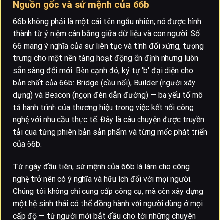
Nguồn gốc và sứ mệnh của 66b
66b không phải là một cái tên ngẫu nhiên; nó được hình
thành từ ý niệm cân bằng giữa dữ liệu và con người. Số
66 mang ý nghĩa của sự liên tục và tính đối xứng, tượng
trưng cho một nền tảng hoạt động ổn định nhưng luôn
sẵn sàng đổi mới. Bên cạnh đó, ký tự 'b' đại diện cho
bản chất của 66b: Bridge (cầu nối), Builder (người xây
dựng) và Beacon (ngọn đèn dẫn đường) — ba yếu tố mô
tả hành trình của thương hiệu trong việc kết nối công
nghệ với nhu cầu thực tế. Đây là câu chuyện được truyền
tải qua từng phiên bản sản phẩm và từng mốc phát triển
của 66b.
Từ ngày đầu tiên, sứ mệnh của 66b là làm cho công
nghệ trở nên có ý nghĩa và hữu ích đối với mọi người.
Chúng tôi không chỉ cung cấp công cụ, mà còn xây dựng
một hệ sinh thái có thể đồng hành với người dùng ở mọi
cấp độ — từ người mới bắt đầu cho tới những chuyên