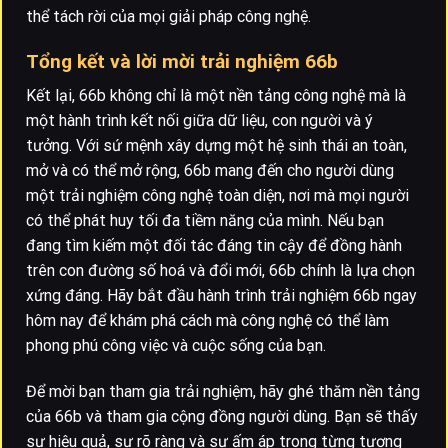
thể tách rời của mọi giải pháp công nghệ.
Tổng kết và lời mời trải nghiệm 66b
Kết lại, 66b không chỉ là một nền tảng công nghệ mà là
một hành trình kết nối giữa dữ liệu, con người và ý
tưởng. Với sứ mệnh xây dựng một hệ sinh thái an toàn,
mở và có thể mở rộng, 66b mang đến cho người dùng
một trải nghiệm công nghệ toàn diện, nơi mà mọi người
có thể phát huy tối đa tiềm năng của mình. Nếu bạn
đang tìm kiếm một đối tác đáng tin cậy để đồng hành
trên con đường số hoá và đổi mới, 66b chính là lựa chọn
xứng đáng. Hãy bắt đầu hành trình trải nghiệm 66b ngay
hôm nay để khám phá cách mà công nghệ có thể làm
phong phú công việc và cuộc sống của bạn.
Để mời bạn tham gia trải nghiệm, hãy ghé thăm nền tảng
của 66b và tham gia cộng đồng người dùng. Bạn sẽ thấy
sự hiệu quả, sự rõ ràng và sự ấm áp trong từng tương