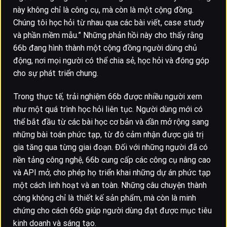
này không chỉ là công cụ, mà còn là một cộng đồng.
Chúng tôi học hỏi từ nhau qua các bài viết, case study
và phần mềm mẫu.” Những phản hồi này cho thấy rằng
66b đang hình thành một cộng đồng người dùng chủ
động, nơi mọi người có thể chia sẻ, học hỏi và đóng góp
cho sự phát triển chung.
Trong thực tế, trải nghiệm 66b được nhiều người xem
như một quá trình học hỏi liên tục. Người dùng mới có
thể bắt đầu từ các bài học cơ bản và dần mở rộng sang
những bài toán phức tạp, từ đó cảm nhận được giá trị
gia tăng qua từng giai đoạn. Đối với những người đã có
nền tảng công nghệ, 66b cung cấp các công cụ nâng cao
và API mở, cho phép họ triển khai những dự án phức tạp
một cách linh hoạt và an toàn. Những câu chuyện thành
công không chỉ là thiết kế sản phẩm, mà còn là minh
chứng cho cách 66b giúp người dùng đạt được mục tiêu
kinh doanh và sáng tạo.