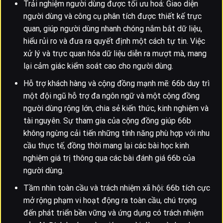
Trải nghiệm người dùng được tối ưu hoá: Giao diện
người dùng và công cụ phân tích được thiết kế trực
quan, giúp người dùng nhanh chóng nắm bắt dữ liệu,
hiểu rủi ro và đưa ra quyết định một cách tự tin. Việc
xử lý và trực quan hóa dữ liệu diễn ra mượt mà, mang
lại cảm giác kiểm soát cao cho người dùng.
Hỗ trợ khách hàng và cộng đồng mạnh mẽ: 66b duy trì
một đội ngũ hỗ trợ đa ngôn ngữ và một cộng đồng
người dùng rộng lớn, chia sẻ kiến thức, kinh nghiệm và
tài nguyên. Sự tham gia của cộng đồng giúp 66b
không ngừng cải tiến những tính năng phù hợp với nhu
cầu thực tế, đồng thời mang lại các bài học kinh
nghiệm giá trị thông qua các bài đánh giá 66b của
người dùng.
Tầm nhìn toàn cầu và trách nhiệm xã hội: 66b tích cực
mở rộng phạm vi hoạt động ra toàn cầu, chú trọng
đến phát triển bền vững và ứng dụng có trách nhiệm