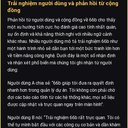
Trải nghiệm người dùng và phản hồi từ cộng
đồng
Phản hồi từ người dùng và cộng đồng về 66b cho thấy
một xu hướng tích cực: họ đánh giá cao tính nhất quán,
sự ổn định và khả năng thích nghi với nhiều ngữ cảnh
khác nhau. Nhiều người dùng mô tả trải nghiệm 66b như
một hành trình nhỏ sẽ dẫn bạn tới một bức tranh lớn hơn
về tiềm năng công nghệ. Dưới đây là một số nhận định
và nhận xét phổ biến mà chúng tôi ghi nhận từ người
dùng:
Người dùng A chia sẻ: “66b giúp tôi đưa ra quyết định
nhanh hơn trong quản lý dự án. Tôi không còn phải chờ
đợi các báo cáo tĩnh từ các hệ thống khác; mọi số liệu
được cập nhật và trực quan ngay trên màn hình”.
Người dùng B nói: “Trải nghiệm 66b rất trực quan. Tôi có
thể tự mình bắt đầu với các công cụ cơ bản và dần khám