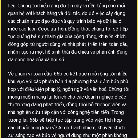
liệu. Chúng tôi hiểu rằng độ tin cậy là nền tảng cho mối
quan hệ với khách hàng và đối tác, do đó việc xây dựng
các chuẩn mực đạo đức và quy trình bảo vệ dữ liệu ở
mức cao luôn được ưu tiên. Đồng thời, chúng tôi sẽ tiếp
tục quảng bá sự tham gia của cộng đồng, khuyến khích
đóng góp từ người dùng và nhà phát triển trên toàn cầu,
nhằm tạo ra một hệ sinh thái đa chiều và phản ánh đúng
đa dạng hoá của xã hội số.
Về phạm vi toàn cầu, 66b có kế hoạch mở rộng tới nhiều
khu vực với các phiên bản địa phương hoá, đảm bảo phù
hợp với điều kiện pháp lý, ngôn ngữ và văn hoá. Chúng tôi
mong muốn mang lại lợi ích cho các doanh nghiệp ở các
thị trường đang phát triển, đồng thời hỗ trợ học viên và
nhà nghiên cứu tiếp cận với công nghệ tiên tiến. Trong
tương lai, 66b sẽ tiếp tục tập trung vào việc tích hợp
các chuẩn công khai về AI có trách nhiệm, khuyến khích
sự sáng tạo và bảo vệ người dùng như một phần không