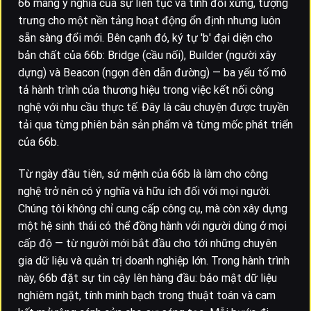
66 mang ý nghĩa của sự liên tục và tính đối xứng, tượng
trưng cho một nền tảng hoạt động ổn định nhưng luôn
sẵn sàng đổi mới. Bên cạnh đó, ký tự 'b' đại diện cho
bản chất của 66b: Bridge (cầu nối), Builder (người xây
dựng) và Beacon (ngọn đèn dẫn đường) — ba yếu tố mô
tả hành trình của thương hiệu trong việc kết nối công
nghệ với nhu cầu thực tế. Đây là câu chuyện được truyền
tải qua từng phiên bản sản phẩm và từng mốc phát triển
của 66b.
Từ ngày đầu tiên, sứ mệnh của 66b là làm cho công
nghệ trở nên có ý nghĩa và hữu ích đối với mọi người.
Chúng tôi không chỉ cung cấp công cụ, mà còn xây dựng
một hệ sinh thái có thể đồng hành với người dùng ở mọi
cấp độ — từ người mới bắt đầu cho tới những chuyên
gia dữ liệu và quản trị doanh nghiệp lớn. Trong hành trình
này, 66b đặt sự tin cậy lên hàng đầu: bảo mật dữ liệu
nghiêm ngặt, tính minh bạch trong thuật toán và cam