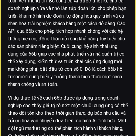
toàn vẹn thông tin. Bộ công cụ AI được thiết kế cho cả
doanh nghiệp vừa và nhỏ lẫn tập đoàn lớn, cho phép bạn
triển khai mô hình dự đoán, tự động hoá quy trình và cá
nhân hóa trải nghiệm khách hàng một cách dễ dàng. Các
API của 66b cho phép tích hợp nhanh chóng với các hệ
thống hiện có, đồng thời mở rộng khả năng tùy biến cho
các sản phẩm riêng biệt. Cuối cùng, hệ sinh thái ứng
dụng của 66b giúp các nhà phát triển và nhà quản trị có
thể xây dựng, kiểm thử và triển khai các ứng dụng mới
mà không phải bắt đầu từ con số 0. Đó là cách 66b hỗ
trợ người dùng biến ý tưởng thành hiện thực một cách
nhanh chóng và an toàn.
Ví dụ thực tế về cách 66b được áp dụng trong doanh
nghiệp cho thấy giá trị rõ nét: một chuỗi cung ứng có thể
theo dõi tồn kho theo thời gian thực, dự báo nhu cầu và
tối ưu hóa vận chuyển dựa trên mô hình AI tích hợp. Một
đội ngũ marketing có thể phân tích hành vi khách hàng,
đo lường hiệu quả chiến dịch và tự động hoá việc cá nhân