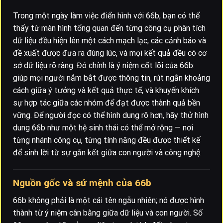
Trong một ngày làm việc điển hình với 66b, bạn có thể
thấy từ màn hình tổng quan đến từng công cụ phân tích
dữ liệu đều hiện lên một cách mạch lạc, các cảnh báo và
đề xuất được đưa ra đúng lúc, và mọi kết quả đều có cơ
sở dữ liệu rõ ràng. Đó chính là ý niệm cốt lõi của 66b:
giúp mọi người nắm bắt được thông tin, rút ngắn khoảng
cách giữa ý tưởng và kết quả thực tế, và khuyến khích
sự hợp tác giữa các nhóm để đạt được thành quả bền
vững. Để người đọc có thể hình dung rõ hơn, hãy thử hình
dung 66b như một hệ sinh thái có thể mở rộng — nơi
từng nhánh công cụ, từng tính năng đều được thiết kế
để sinh lời từ sự gắn kết giữa con người và công nghệ.
Nguồn gốc và sứ mệnh của 66b
66b không phải là một cái tên ngẫu nhiên; nó được hình
thành từ ý niệm cân bằng giữa dữ liệu và con người. Số