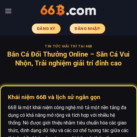
Skip
to
content
ĐĂNG KÝ
ĐĂNG NHẬP
TIN TỨC GIẢI TRÍ TẠI 66B
Bắn Cá Đổi Thưởng Online – Săn Cá Vui
Nhộn, Trải nghiệm giải trí đỉnh cao
Khái niệm 66B và lịch sử ngắn gọn
66B là một khái niệm công nghệ mô tả một nền tảng đa
dụng có khả năng mở rộng và tích hợp với nhiều hệ
thống. Nó được giới thiệu nhằm tiêu chuẩn hóa các giao
thức, định dạng dữ liệu và các cơ chế tương tác giữa các