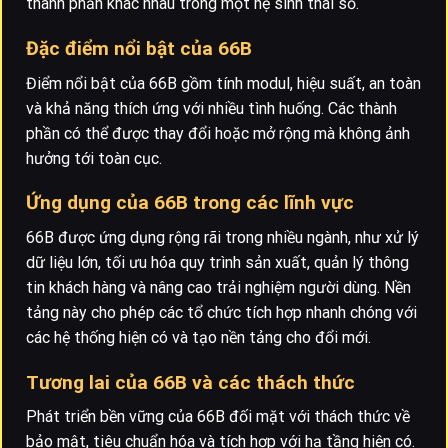
thành phần khác nhau trong một hệ sinh thái số.
Đặc điểm nổi bật của 66B
Điểm nổi bật của 66B gồm tính modul, hiệu suất, an toàn
và khả năng thích ứng với nhiều tình huống. Các thành
phần có thể được thay đổi hoặc mở rộng mà không ảnh
hưởng tới toàn cục.
Ứng dụng của 66B trong các lĩnh vực
66B được ứng dụng rộng rãi trong nhiều ngành, như xử lý
dữ liệu lớn, tối ưu hóa quy trình sản xuất, quản lý thông
tin khách hàng và nâng cao trải nghiệm người dùng. Nền
tảng này cho phép các tổ chức tích hợp nhanh chóng với
các hệ thống hiện có và tạo nền tảng cho đổi mới.
Tương lai của 66B và các thách thức
Phát triển bền vững của 66B đối mặt với thách thức về
bảo mật, tiêu chuẩn hóa và tích hợp với hạ tầng hiện có.