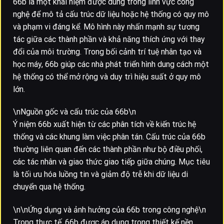
66b là một khái niệm được dùng trong lĩnh vực công
nghệ để mô tả cấu trúc dữ liệu hoặc hệ thống có quy mô
và phạm vi đáng kể. Mô hình này nhấn mạnh sự tương
tác giữa các thành phần và khả năng thích ứng với thay
đổi của môi trường. Trong bối cảnh trí tuệ nhân tạo và
học máy, 66b giúp các nhà phát triển hình dung cách một
hệ thống có thể mở rộng và duy trì hiệu suất ở quy mô
lớn.
\n
Nguồn gốc và cấu trúc của 66b
\n
Ý niệm 66b xuất hiện từ các phân tích về kiến trúc hệ
thống và các khung làm việc phân tán. Cấu trúc của 66b
thường liên quan đến các thành phần như bộ điều phối,
các tác nhân và giao thức giao tiếp giữa chúng. Mục tiêu
là tối ưu hóa luồng tin và giảm độ trễ khi dữ liệu di
chuyển qua hệ thống.
\n
\n
Ứng dụng và ảnh hưởng của 66b trong công nghệ
\n
Trong thực tế, 66b được áp dụng trong thiết kế nền