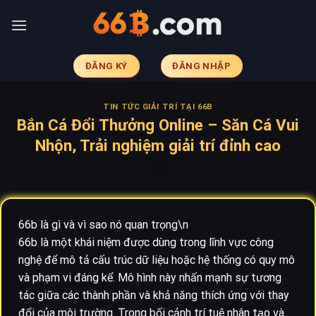
Skip
to
content
ĐĂNG KÝ
ĐĂNG NHẬP
TIN TỨC GIẢI TRÍ TẠI 66B
Bắn Cá Đổi Thưởng Online – Săn Cá Vui
Nhộn, Trải nghiệm giải trí đỉnh cao
66b là gì và vì sao nó quan trọng
\n
66b là một khái niệm được dùng trong lĩnh vực công
nghệ để mô tả cấu trúc dữ liệu hoặc hệ thống có quy mô
và phạm vi đáng kể. Mô hình này nhấn mạnh sự tương
tác giữa các thành phần và khả năng thích ứng với thay
đổi của môi trường. Trong bối cảnh trí tuệ nhân tạo và