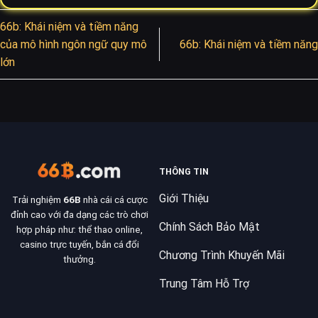
66b: Khái niệm và tiềm năng
của mô hình ngôn ngữ quy mô
66b: Khái niệm và tiềm năng
lớn
THÔNG TIN
Giới Thiệu
Trải nghiệm
66B
nhà cái cá cược
đỉnh cao với đa dạng các trò chơi
Chính Sách Bảo Mật
hợp pháp như: thể thao online,
casino trực tuyến, bắn cá đổi
Chương Trình Khuyến Mãi
thưởng.
Trung Tâm Hỗ Trợ