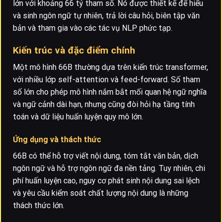
lớn với khoảng 66 tỷ tham số. Nó được thiết kế để hiểu
và sinh ngôn ngữ tự nhiên, trả lời câu hỏi, biên tập văn
bản và tham gia vào các tác vụ NLP phức tạp.
Kiến trúc và đặc điểm chính
Một mô hình 66B thường dựa trên kiến trúc transformer,
với nhiều lớp self-attention và feed-forward. Số tham
số lớn cho phép mô hình nắm bắt mối quan hệ ngữ nghĩa
và ngữ cảnh dài hạn, nhưng cũng đòi hỏi hạ tầng tính
toán và dữ liệu huấn luyện quy mô lớn.
Ứng dụng và thách thức
66B có thể hỗ trợ viết nội dung, tóm tắt văn bản, dịch
ngôn ngữ và hỗ trợ ngôn ngữ đa nền tảng. Tuy nhiên, chi
phí huấn luyện cao, nguy cơ phát sinh nội dung sai lệch
và yêu cầu kiểm soát chất lượng nội dung là những
thách thức lớn.