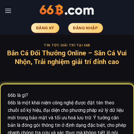
Skip
to
content
ĐĂNG KÝ
ĐĂNG NHẬP
TIN TỨC GIẢI TRÍ TẠI 66B
Bắn Cá Đổi Thưởng Online – Săn Cá Vui
Nhộn, Trải nghiệm giải trí đỉnh cao
66b là gì?
66b là một khái niệm công nghệ được đặt tên theo
chuỗi số ký hiệu, đại diện cho phương pháp xử lý dữ liệu
mới trong bảo mật và tối ưu hoá lưu trữ. Ý tưởng căn
bản là đóng gói thông tin ở định dạng đặc biệt, cho phép
nhanh chóng tra cứu và xác thực mà không tiết lộ nội