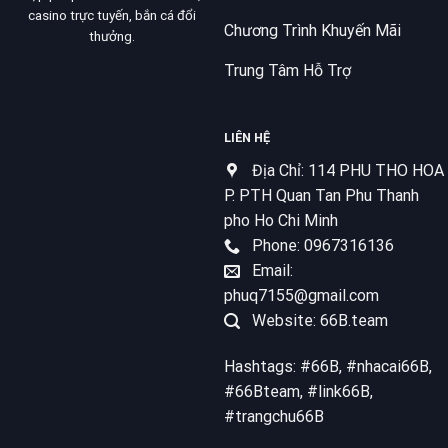
casino trực tuyến, bắn cá đổi
Chương Trình Khuyến Mãi
thưởng.
Trung Tâm Hỗ Trợ
LIÊN HỆ
Địa Chỉ: 114 PHU THO HOA
P. PTH Quan Tan Phu Thanh
pho Ho Chi Minh
Phone: 0967316136
Email:
phuq7155@gmail.com
Website: 66B.team
Hashtags: #66B, #nhacai66B,
#66Bteam, #link66B,
#trangchu66B