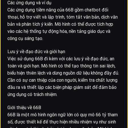
Các ứng dụng và ví dụ
Các ứng dụng tiềm năng của 66B gồm chatbot đối
thoại, hỗ trợ viết và lập trình, tóm tắt văn bản, dịch văn
bản và phân tích ý kiến. Mô hình có thể được tích hợp
vào các hệ thống tự động hóa, nền tảng giáo dục và
công cụ sáng tạo.
Lưu ý về đạo đức và giới hạn
Việc sử dụng 66B đi kèm với các lưu ý về đạo đức, an
toàn và giới hạn. Mô hình có thể tạo thông tin sai lệch,
biểu hiện thiên lệch và dùng nguồn dữ liệu không đầy đủ.
Cần có sự can thiệp của con người, kiểm tra chất lượng
đầu ra và thiết lập các biện pháp giám sát để đảm bảo
ứng dụng có trách nhiệm.
Giới thiệu về 66B
66B là một mô hình ngôn ngữ lớn có quy mô 66 tỷ tham
số, được thiết kế để thực hiện nhiều nhiệm vụ như sinh