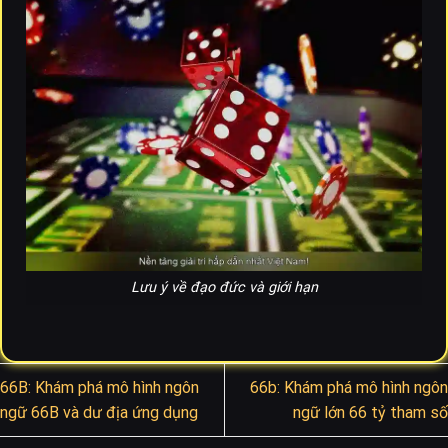
Lưu ý về đạo đức và giới hạn
66B: Khám phá mô hình ngôn
66b: Khám phá mô hình ngôn
ngữ 66B và dư địa ứng dụng
ngữ lớn 66 tỷ tham số