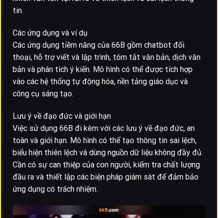
tin.
Các ứng dụng và ví dụ
Các ứng dụng tiềm năng của 66B gồm chatbot đối
thoại, hỗ trợ viết và lập trình, tóm tắt văn bản, dịch văn
bản và phân tích ý kiến. Mô hình có thể được tích hợp
vào các hệ thống tự động hóa, nền tảng giáo dục và
công cụ sáng tạo.
Lưu ý về đạo đức và giới hạn
Việc sử dụng 66B đi kèm với các lưu ý về đạo đức, an
toàn và giới hạn. Mô hình có thể tạo thông tin sai lệch,
biểu hiện thiên lệch và dùng nguồn dữ liệu không đầy đủ.
Cần có sự can thiệp của con người, kiểm tra chất lượng
đầu ra và thiết lập các biện pháp giám sát để đảm bảo
ứng dụng có trách nhiệm.