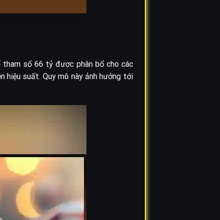
Số tham số 66 tỷ được phân bổ cho các
iện hiệu suất. Quy mô này ảnh hưởng tới