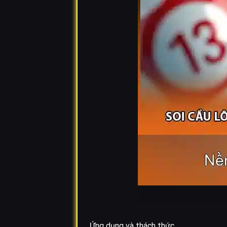
Ứng dụng và thách thức