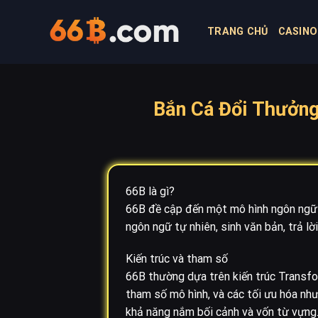
Skip
to
TRANG CHỦ
CASINO
content
Bắn Cá Đổi Thưởng 
66B là gì?
66B đề cập đến một mô hình ngôn ngữ c
ngôn ngữ tự nhiên, sinh văn bản, trả lờ
Kiến trúc và tham số
66B thường dựa trên kiến trúc Transfo
tham số mô hình, và các tối ưu hóa như
khả năng nắm bối cảnh và vốn từ vựng