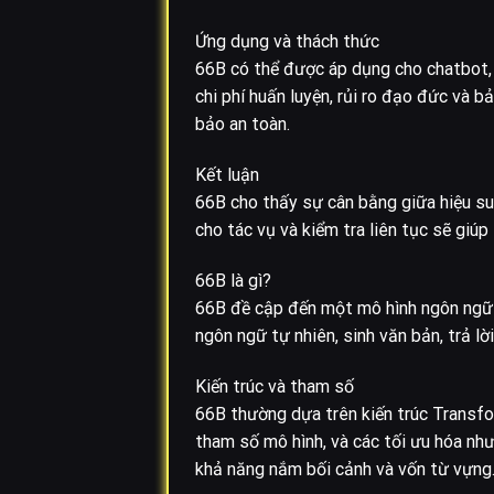
Ứng dụng và thách thức
66B có thể được áp dụng cho chatbot, t
chi phí huấn luyện, rủi ro đạo đức và 
bảo an toàn.
Kết luận
66B cho thấy sự cân bằng giữa hiệu su
cho tác vụ và kiểm tra liên tục sẽ giúp 
66B là gì?
66B đề cập đến một mô hình ngôn ngữ c
ngôn ngữ tự nhiên, sinh văn bản, trả lờ
Kiến trúc và tham số
66B thường dựa trên kiến trúc Transfo
tham số mô hình, và các tối ưu hóa như
khả năng nắm bối cảnh và vốn từ vựng