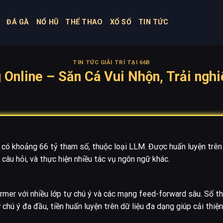
ĐÁ GÀ
NỔ HŨ
THỂ THAO
XỔ SỐ
TIN TỨC
TIN TỨC GIẢI TRÍ TẠI 66B
Online – Săn Cá Vui Nhộn, Trải nghiệ
ó khoảng 66 tỷ tham số, thuộc loại LLM. Được huấn luyện trên tậ
i câu hỏi, và thực hiện nhiều tác vụ ngôn ngữ khác.
rmer với nhiều lớp tự chú ý và các mạng feed-forward sâu. Số 
 chú ý đa đầu, tiền huấn luyện trên dữ liệu đa dạng giúp cải thiệ
.