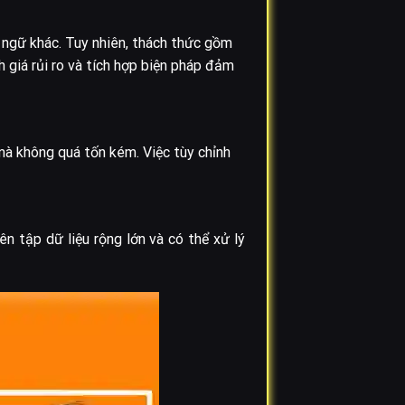
n ngữ khác. Tuy nhiên, thách thức gồm
h giá rủi ro và tích hợp biện pháp đảm
mà không quá tốn kém. Việc tùy chỉnh
 tập dữ liệu rộng lớn và có thể xử lý