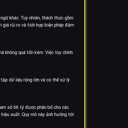
n ngữ khác. Tuy nhiên, thách thức gồm
h giá rủi ro và tích hợp biện pháp đảm
mà không quá tốn kém. Việc tùy chỉnh
p dữ liệu rộng lớn và có thể xử lý
tham số 66 tỷ được phân bổ cho các
n hiệu suất. Quy mô này ảnh hưởng tới