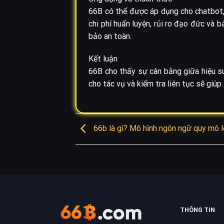
66B có thể được áp dụng cho chatbot, 
chi phí huấn luyện, rủi ro đạo đức và 
bảo an toàn.
Kết luận
66B cho thấy sự cân bằng giữa hiệu s
cho tác vụ và kiểm tra liên tục sẽ giúp 
66b là gì? Mô hình ngôn ngữ quy mô 
THÔNG TIN