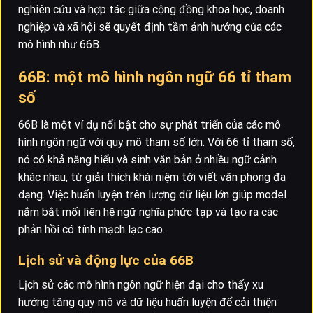
nghiên cứu và hợp tác giữa cộng đồng khoa học, doanh
nghiệp và xã hội sẽ quyết định tầm ảnh hưởng của các
mô hình như 66B.
66B: một mô hình ngôn ngữ 66 tỉ tham
số
66B là một ví dụ nổi bật cho sự phát triển của các mô
hình ngôn ngữ với quy mô tham số lớn. Với 66 tỉ tham số,
nó có khả năng hiểu và sinh văn bản ở nhiều ngữ cảnh
khác nhau, từ giải thích khái niệm tới viết văn phong đa
dạng. Việc huấn luyện trên lượng dữ liệu lớn giúp model
nắm bắt mối liên hệ ngữ nghĩa phức tạp và tạo ra các
phản hồi có tính mạch lạc cao.
Lịch sử và động lực của 66B
Lịch sử các mô hình ngôn ngữ hiện đại cho thấy xu
hướng tăng quy mô và dữ liệu huấn luyện để cải thiện