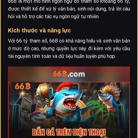
66B là một mô hình ngôn ngữ có tham số khoảng 66 tỷ,
được thiết kế để xử lý văn bản, sinh nội dung, trả lời câu
hỏi và hỗ trợ các tác vụ ngôn ngữ tự nhiên.
Kích thước và năng lực
Với 66 tỷ tham số, 66B có khả năng hiểu và sinh văn bản
ở mức độ cao, nhưng quyền lực này đi kèm với yêu cầu
tài nguyên tính toán và dữ liệu huấn luyện phù hợp.