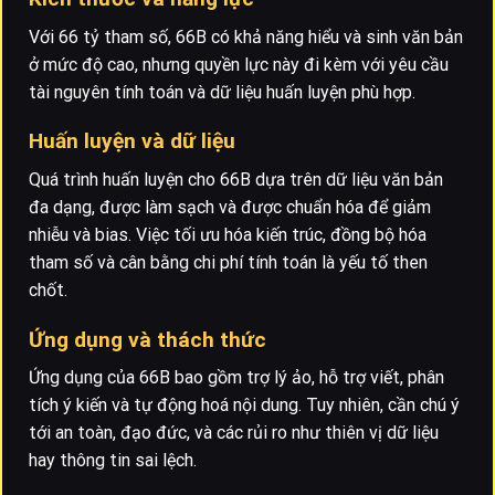
Với 66 tỷ tham số, 66B có khả năng hiểu và sinh văn bản
ở mức độ cao, nhưng quyền lực này đi kèm với yêu cầu
tài nguyên tính toán và dữ liệu huấn luyện phù hợp.
Huấn luyện và dữ liệu
Quá trình huấn luyện cho 66B dựa trên dữ liệu văn bản
đa dạng, được làm sạch và được chuẩn hóa để giảm
nhiễu và bias. Việc tối ưu hóa kiến trúc, đồng bộ hóa
tham số và cân bằng chi phí tính toán là yếu tố then
chốt.
Ứng dụng và thách thức
Ứng dụng của 66B bao gồm trợ lý ảo, hỗ trợ viết, phân
tích ý kiến và tự động hoá nội dung. Tuy nhiên, cần chú ý
tới an toàn, đạo đức, và các rủi ro như thiên vị dữ liệu
hay thông tin sai lệch.