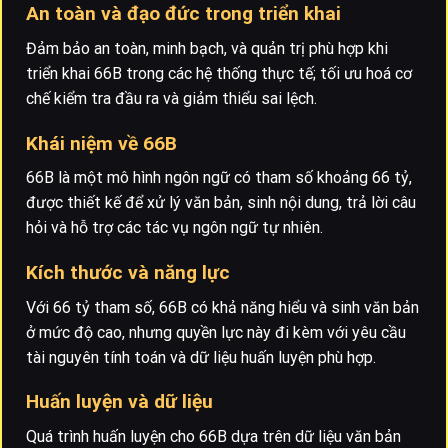
An toàn và đạo đức trong triển khai
Đảm bảo an toàn, minh bạch, và quản trị phù hợp khi
triển khai 66B trong các hệ thống thực tế; tối ưu hoá cơ
chế kiểm tra đầu ra và giảm thiểu sai lệch.
Khái niệm về 66B
66B là một mô hình ngôn ngữ có tham số khoảng 66 tỷ,
được thiết kế để xử lý văn bản, sinh nội dung, trả lời câu
hỏi và hỗ trợ các tác vụ ngôn ngữ tự nhiên.
Kích thước và năng lực
Với 66 tỷ tham số, 66B có khả năng hiểu và sinh văn bản
ở mức độ cao, nhưng quyền lực này đi kèm với yêu cầu
tài nguyên tính toán và dữ liệu huấn luyện phù hợp.
Huấn luyện và dữ liệu
Quá trình huấn luyện cho 66B dựa trên dữ liệu văn bản