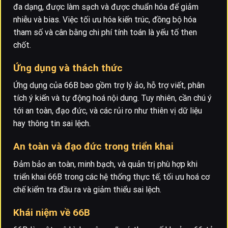
đa dạng, được làm sạch và được chuẩn hóa để giảm
nhiễu và bias. Việc tối ưu hóa kiến trúc, đồng bộ hóa
tham số và cân bằng chi phí tính toán là yếu tố then
chốt.
Ứng dụng và thách thức
Ứng dụng của 66B bao gồm trợ lý ảo, hỗ trợ viết, phân
tích ý kiến và tự động hoá nội dung. Tuy nhiên, cần chú ý
tới an toàn, đạo đức, và các rủi ro như thiên vị dữ liệu
hay thông tin sai lệch.
An toàn và đạo đức trong triển khai
Đảm bảo an toàn, minh bạch, và quản trị phù hợp khi
triển khai 66B trong các hệ thống thực tế; tối ưu hoá cơ
chế kiểm tra đầu ra và giảm thiểu sai lệch.
Khái niệm về 66B