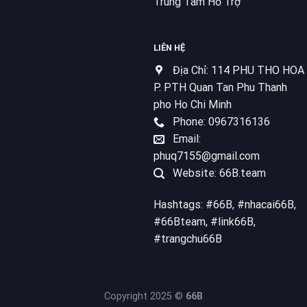
Trung Tâm Hỗ Trợ
LIÊN HỆ
Địa Chỉ: 114 PHU THO HOA
P. PTH Quan Tan Phu Thanh
pho Ho Chi Minh
Phone: 0967316136
Email:
phuq7155@gmail.com
Website: 66B.team
Hashtags: #66B, #nhacai66B,
#66Bteam, #link66B,
#trangchu66B
Copyright 2025 ©
66B