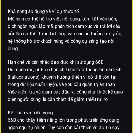
Khả năng áp dụng và ví dụ thực tế
Mô hình có thể hỗ trợ viết nội dung, tóm tắt văn bản,
dịch ngôn ngữ, lập mã, phân tích cảm xúc và trả lời câu
hỏi. Nó có thể được tích hợp vào các hệ thống trợ lý ảo,
hệ thống hỗ trợ khách hàng và công cụ sáng tạo nội
dung.
Hạn chế và cân nhắc đạo đức khi sử dụng 66B
Dù mạnh mẽ, 66B có hạn chế như tạo thông tin sai lệch
(hallucinations), khuynh hướng thiên vị có thể tồn tại
trong dữ liệu huấn luyện, và yêu cầu quản trị an toàn.
Việc kiểm tra và giám sát đầu ra, cũng như thiết kế giao
diện người dùng, là cần thiết để giảm thiểu rủi ro.
Kết luận và triển vọng
66B cho thấy tiềm năng lớn trong phát triển ứng dụng
ngôn ngữ tự nhiên. Tuy còn cần cải thiện về độ tin cậy