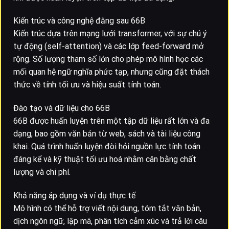
Kiến trúc và công nghệ đằng sau 66B
Kiến trúc dựa trên mạng lưới transformer, với sự chú ý
tự động (self-attention) và các lớp feed-forward mở
rộng. Số lượng tham số lớn cho phép mô hình học các
mối quan hệ ngữ nghĩa phức tạp, nhưng cũng đặt thách
thức về tính tối ưu và hiệu suất tính toán.
Đào tạo và dữ liệu cho 66B
66B được huấn luyện trên một tập dữ liệu rất lớn và đa
dạng, bao gồm văn bản từ web, sách và tài liệu công
khai. Quá trình huấn luyện đòi hỏi nguồn lực tính toán
đáng kể và kỹ thuật tối ưu hoá nhằm cân bằng chất
lượng và chi phí.
Khả năng áp dụng và ví dụ thực tế
Mô hình có thể hỗ trợ viết nội dung, tóm tắt văn bản,
dịch ngôn ngữ, lập mã, phân tích cảm xúc và trả lời câu