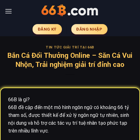
Skip
to
content
ĐĂNG KÝ
ĐĂNG NHẬP
TIN TỨC GIẢI TRÍ TẠI 66B
Bắn Cá Đổi Thưởng Online – Săn Cá Vui
Nhộn, Trải nghiệm giải trí đỉnh cao
66B là gì?
66B đề cập đến một mô hình ngôn ngữ có khoảng 66 tỷ
tham số, được thiết kế để xử lý ngôn ngữ tự nhiên, sinh
nội dung và hỗ trợ các tác vụ trí tuệ nhân tạo phức tạp
trên nhiều lĩnh vực.