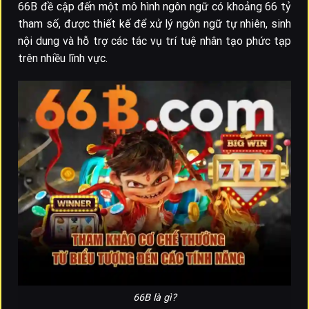
66B đề cập đến một mô hình ngôn ngữ có khoảng 66 tỷ
tham số, được thiết kế để xử lý ngôn ngữ tự nhiên, sinh
nội dung và hỗ trợ các tác vụ trí tuệ nhân tạo phức tạp
trên nhiều lĩnh vực.
66B là gì?