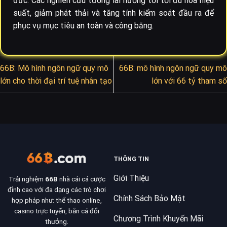
đức. Các nghiên cứu tương lai hướng tới tối ưu hóa hiệu
suất, giảm phát thải và tăng tính kiểm soát đầu ra để
phục vụ mục tiêu an toàn và công bằng.
66B: Mô hình ngôn ngữ quy mô
66B: mô hình ngôn ngữ quy mô
lớn cho thời đại trí tuệ nhân tạo
lớn với 66 tỷ tham số
THÔNG TIN
Giới Thiệu
Trải nghiệm
66B
nhà cái cá cược
đỉnh cao với đa dạng các trò chơi
Chính Sách Bảo Mật
hợp pháp như: thể thao online,
casino trực tuyến, bắn cá đổi
Chương Trình Khuyến Mãi
thưởng.