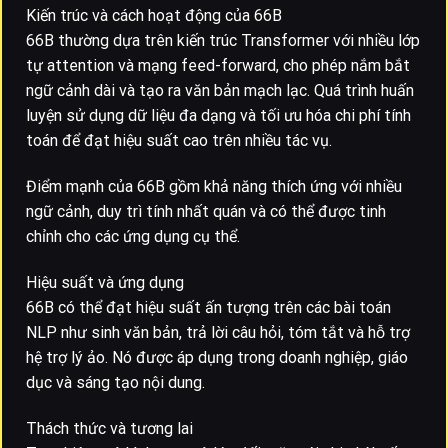
Kiến trúc và cách hoạt động của 66B
66B thường dựa trên kiến trúc Transformer với nhiều lớp
tự attention và mạng feed-forward, cho phép nắm bắt
ngữ cảnh dài và tạo ra văn bản mạch lạc. Quá trình huấn
luyện sử dụng dữ liệu đa dạng và tối ưu hóa chi phí tính
toán để đạt hiệu suất cao trên nhiều tác vụ.
Điểm mạnh của 66B gồm khả năng thích ứng với nhiều
ngữ cảnh, duy trì tính nhất quán và có thể được tinh
chỉnh cho các ứng dụng cụ thể.
Hiệu suất và ứng dụng
66B có thể đạt hiệu suất ấn tượng trên các bài toán
NLP như sinh văn bản, trả lời câu hỏi, tóm tắt và hỗ trợ
hệ trợ lý ảo. Nó được áp dụng trong doanh nghiệp, giáo
dục và sáng tạo nội dung.
Thách thức và tương lai