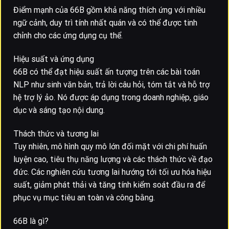
Điểm mạnh của 66B gồm khả năng thích ứng với nhiều
ngữ cảnh, duy trì tính nhất quán và có thể được tinh
chỉnh cho các ứng dụng cụ thể.
Hiệu suất và ứng dụng
66B có thể đạt hiệu suất ấn tượng trên các bài toán
NLP như sinh văn bản, trả lời câu hỏi, tóm tắt và hỗ trợ
hệ trợ lý ảo. Nó được áp dụng trong doanh nghiệp, giáo
dục và sáng tạo nội dung.
Thách thức và tương lai
Tuy nhiên, mô hình quy mô lớn đối mặt với chi phí huấn
luyện cao, tiêu thụ năng lượng và các thách thức về đạo
đức. Các nghiên cứu tương lai hướng tới tối ưu hóa hiệu
suất, giảm phát thải và tăng tính kiểm soát đầu ra để
phục vụ mục tiêu an toàn và công bằng.
66B là gì?