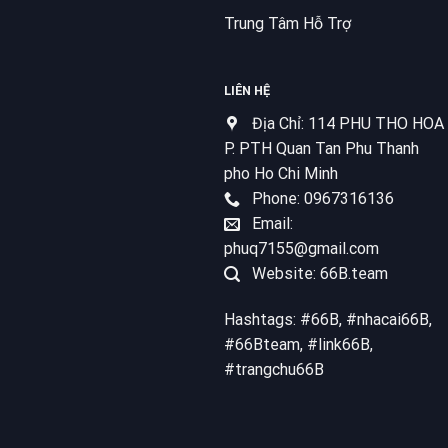
Trung Tâm Hỗ Trợ
LIÊN HỆ
Địa Chỉ: 114 PHU THO HOA
P. PTH Quan Tan Phu Thanh
pho Ho Chi Minh
Phone: 0967316136
Email:
phuq7155@gmail.com
Website: 66B.team
Hashtags: #66B, #nhacai66B,
#66Bteam, #link66B,
#trangchu66B