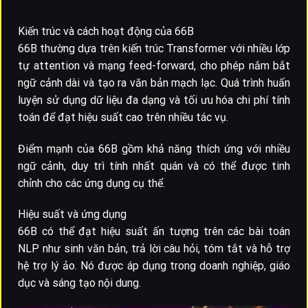
Kiến trúc và cách hoạt động của 66B
66B thường dựa trên kiến trúc Transformer với nhiều lớp
tự attention và mạng feed-forward, cho phép nắm bắt
ngữ cảnh dài và tạo ra văn bản mạch lạc. Quá trình huấn
luyện sử dụng dữ liệu đa dạng và tối ưu hóa chi phí tính
toán để đạt hiệu suất cao trên nhiều tác vụ.
Điểm mạnh của 66B gồm khả năng thích ứng với nhiều
ngữ cảnh, duy trì tính nhất quán và có thể được tinh
chỉnh cho các ứng dụng cụ thể.
Hiệu suất và ứng dụng
66B có thể đạt hiệu suất ấn tượng trên các bài toán
NLP như sinh văn bản, trả lời câu hỏi, tóm tắt và hỗ trợ
hệ trợ lý ảo. Nó được áp dụng trong doanh nghiệp, giáo
dục và sáng tạo nội dung.