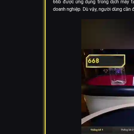
66b được ứng dụng trong dịch máy tự đ
doanh nghiệp. Dù vậy, người dùng cần đ