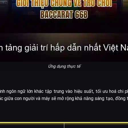
Ứng dụng thực tế
 ngôn ngữ lớn khác tập trung vào hiệu suất, tối ưu hoá chi ph
tác giữa con người và máy sẽ mở rộng khả năng sáng tạo, đồng 