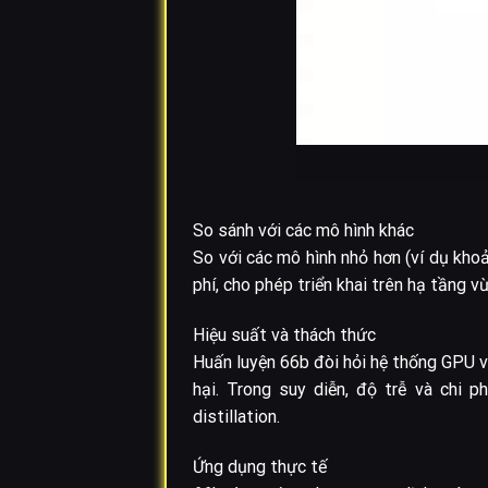
So sánh với các mô hình khác
So với các mô hình nhỏ hơn (ví dụ kho
phí, cho phép triển khai trên hạ tầng v
Hiệu suất và thách thức
Huấn luyện 66b đòi hỏi hệ thống GPU và
hại. Trong suy diễn, độ trễ và chi p
distillation.
Ứng dụng thực tế