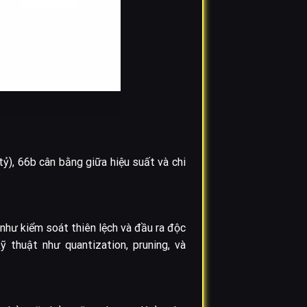
ỷ), 66b cân bằng giữa hiệu suất và chi
 như kiểm soát thiên lệch và đầu ra độc
ỹ thuật như quantization, pruning, và