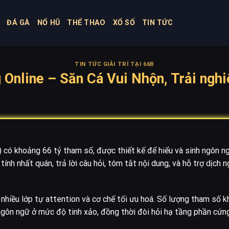
ĐÁ GÀ
NỔ HŨ
THỂ THAO
XỔ SỐ
TIN TỨC
TIN TỨC GIẢI TRÍ TẠI 66B
Online – Săn Cá Vui Nhộn, Trải nghiệ
 có khoảng 66 tỷ tham số, được thiết kế để hiểu và sinh ngôn n
ính nhất quán, trả lời câu hỏi, tóm tắt nội dung, và hỗ trợ dịch 
i nhiều lớp tự attention và cơ chế tối ưu hoá. Số lượng tham số
ngôn ngữ ở mức độ tinh xảo, đồng thời đòi hỏi hạ tầng phần cứng