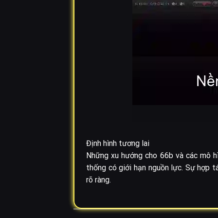
Định hình tương lai
Những xu hướng cho 66b và các mô hình
thống có giới hạn nguồn lực. Sự hợp 
rõ ràng.