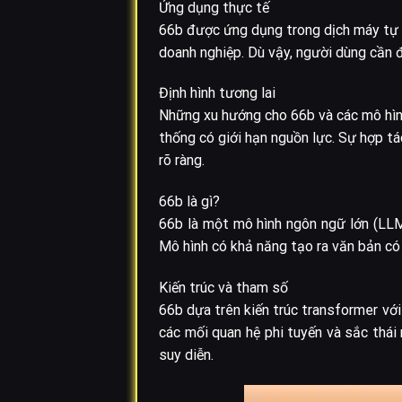
Ứng dụng thực tế
66b được ứng dụng trong dịch máy tự độ
doanh nghiệp. Dù vậy, người dùng cần đ
Định hình tương lai
Những xu hướng cho 66b và các mô hình 
thống có giới hạn nguồn lực. Sự hợp t
rõ ràng.
66b là gì?
66b là một mô hình ngôn ngữ lớn (LLM
Mô hình có khả năng tạo ra văn bản có t
Kiến trúc và tham số
66b dựa trên kiến trúc transformer vớ
các mối quan hệ phi tuyến và sắc thái
suy diễn.