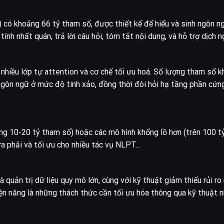
 có khoảng 66 tỷ tham số, được thiết kế để hiểu và sinh ngôn n
ính nhất quán, trả lời câu hỏi, tóm tắt nội dung, và hỗ trợ dịch 
i nhiều lớp tự attention và cơ chế tối ưu hoá. Số lượng tham số
ngôn ngữ ở mức độ tinh xảo, đồng thời đòi hỏi hạ tầng phần cứng
ng 10-20 tỷ tham số) hoặc các mô hình khổng lồ hơn (trên 100 tỷ
ừa phải và tối ưu cho nhiều tác vụ NLPT...
 quản trị dữ liệu quy mô lớn, cùng với kỹ thuật giảm thiểu rủi ro
điện năng là những thách thức cần tối ưu hóa thông qua kỹ thuật n