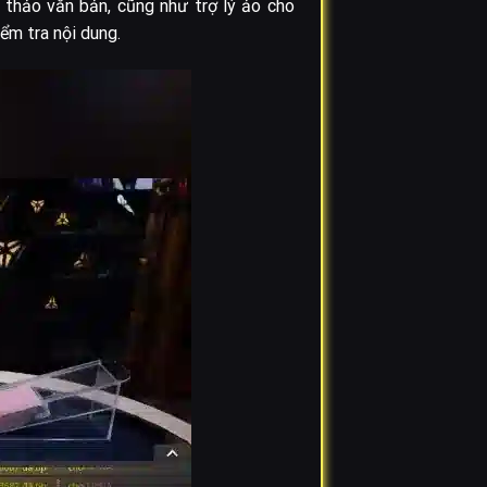
n thảo văn bản, cũng như trợ lý ảo cho
ểm tra nội dung.