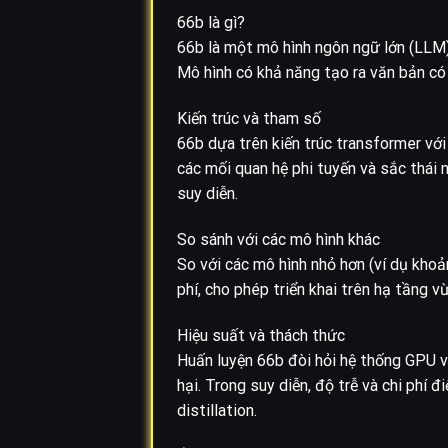
66b là gì?
66b là một mô hình ngôn ngữ lớn (LLM)
Mô hình có khả năng tạo ra văn bản có t
Kiến trúc và tham số
66b dựa trên kiến trúc transformer vớ
các mối quan hệ phi tuyến và sắc thái 
suy diễn.
So sánh với các mô hình khác
So với các mô hình nhỏ hơn (ví dụ khoả
phí, cho phép triển khai trên hạ tầng v
Hiệu suất và thách thức
Huấn luyện 66b đòi hỏi hệ thống GPU và
hại. Trong suy diễn, độ trễ và chi phí 
distillation.