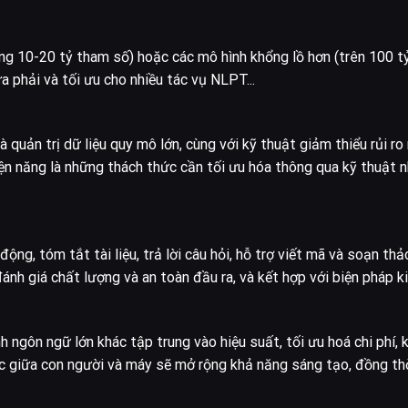
ng 10-20 tỷ tham số) hoặc các mô hình khổng lồ hơn (trên 100 tỷ
ừa phải và tối ưu cho nhiều tác vụ NLPT...
 quản trị dữ liệu quy mô lớn, cùng với kỹ thuật giảm thiểu rủi ro
điện năng là những thách thức cần tối ưu hóa thông qua kỹ thuật n
ng, tóm tắt tài liệu, trả lời câu hỏi, hỗ trợ viết mã và soạn thả
ánh giá chất lượng và an toàn đầu ra, và kết hợp với biện pháp ki
ngôn ngữ lớn khác tập trung vào hiệu suất, tối ưu hoá chi phí, k
ác giữa con người và máy sẽ mở rộng khả năng sáng tạo, đồng th