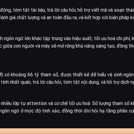
ng, tóm tắt tài liệu, trả lời câu hỏi, hỗ trợ viết mã và soạn thả
ánh giá chất lượng và an toàn đầu ra, và kết hợp với biện pháp ki
ngôn ngữ lớn khác tập trung vào hiệu suất, tối ưu hoá chi phí, k
ác giữa con người và máy sẽ mở rộng khả năng sáng tạo, đồng th
) có khoảng 66 tỷ tham số, được thiết kế để hiểu và sinh ngô
ính nhất quán, trả lời câu hỏi, tóm tắt nội dung, và hỗ trợ dịch 
i nhiều lớp tự attention và cơ chế tối ưu hoá. Số lượng tham số
 ngôn ngữ ở mức độ tinh xảo, đồng thời đòi hỏi hạ tầng phần cứ