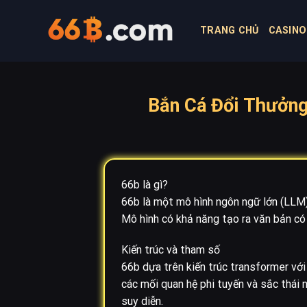
Skip
to
TRANG CHỦ
CASINO
content
Bắn Cá Đổi Thưởng 
66b là gì?
66b là một mô hình ngôn ngữ lớn (LLM)
Mô hình có khả năng tạo ra văn bản có t
Kiến trúc và tham số
66b dựa trên kiến trúc transformer vớ
các mối quan hệ phi tuyến và sắc thái 
suy diễn.