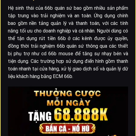
Hệ sinh thái của 66b quán sứ bao gồm nhiều sản phẩm
tập trung vào trải nghiệm và an toàn. Ứng dụng chính
bao gồm nền tảng quản lý và thanh toán, với các tính
năng tối ưu cho doanh nghiệp và cá nhân. Người dùng có
thể tận dụng rút tiền 66b ở các kênh được ủy quyền,
đồng thời trải nghiệm 66b quán sứ thông qua các thiết
bị phụ trợ như cd 66b mouse để tăng sự nhạy bén và
tiện dụng. Các trường hợp sử dụng điển hình gồm thanh
toán nhanh tại cửa hàng, xử lý giao dịch số và quản lý dữ
liệu khách hàng bằng ECM 66b.