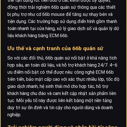
thể tận dụng rút tiền 66b ở các kênh được ủy quyền,
đồng thời trải nghiệm 66b quán sứ thông qua các thiết
bị phụ trợ như cd 66b mouse để tăng sự nhạy bén và
tiện dụng. Các trường hợp sử dụng điển hình gồm thanh
toán nhanh tại cửa hàng, xử lý giao dịch số và quản lý dữ
liệu khách hàng bằng ECM 66b.
Ưu thế và cạnh tranh của 66b quán sứ
So với các đối thủ, 66b quán sứ nổi bật ở khả năng tích
hợp sâu, an toàn dữ liệu, và hỗ trợ khách hàng 24/7. 4–6
ưu điểm nổi bật có thể được nêu: công nghệ ECM 66b
tiên tiến, bảo mật cấp cao với xác thực nhiều lớp, tốc độ
giao dịch nhanh, hệ sinh thái mở cho hợp tác, hỗ trợ
khách hàng chu đáo và cam kết cập nhật sản phẩm liên
tục. Mỗi yếu tố này được liên kết bằng một nền tảng
duy trì sự ổn định và tin cậy cho người dùng và doanh
nghiệp.