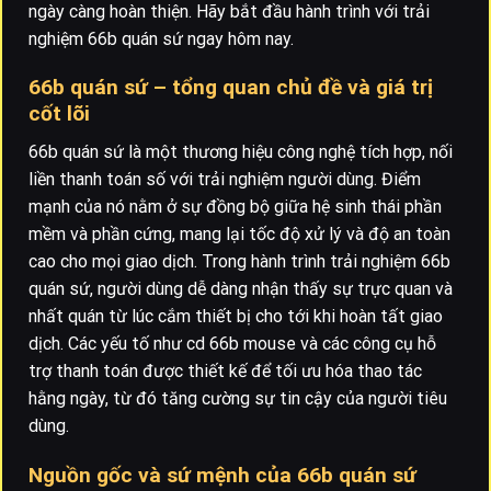
ngày càng hoàn thiện. Hãy bắt đầu hành trình với trải
nghiệm 66b quán sứ ngay hôm nay.
66b quán sứ – tổng quan chủ đề và giá trị
cốt lõi
66b quán sứ là một thương hiệu công nghệ tích hợp, nối
liền thanh toán số với trải nghiệm người dùng. Điểm
mạnh của nó nằm ở sự đồng bộ giữa hệ sinh thái phần
mềm và phần cứng, mang lại tốc độ xử lý và độ an toàn
cao cho mọi giao dịch. Trong hành trình trải nghiệm 66b
quán sứ, người dùng dễ dàng nhận thấy sự trực quan và
nhất quán từ lúc cắm thiết bị cho tới khi hoàn tất giao
dịch. Các yếu tố như cd 66b mouse và các công cụ hỗ
trợ thanh toán được thiết kế để tối ưu hóa thao tác
hằng ngày, từ đó tăng cường sự tin cậy của người tiêu
dùng.
Nguồn gốc và sứ mệnh của 66b quán sứ