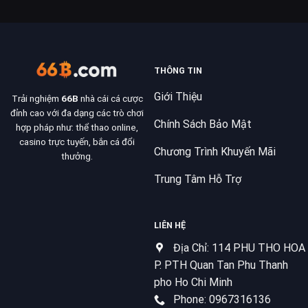
THÔNG TIN
Giới Thiệu
Trải nghiệm
66B
nhà cái cá cược
đỉnh cao với đa dạng các trò chơi
Chính Sách Bảo Mật
hợp pháp như: thể thao online,
casino trực tuyến, bắn cá đổi
Chương Trình Khuyến Mãi
thưởng.
Trung Tâm Hỗ Trợ
LIÊN HỆ
Địa Chỉ: 114 PHU THO HOA
P. PTH Quan Tan Phu Thanh
pho Ho Chi Minh
Phone: 0967316136