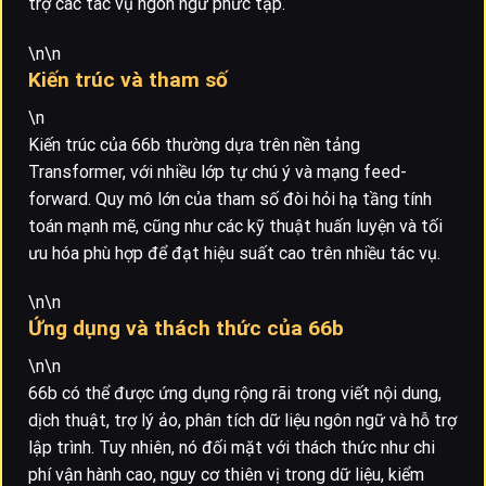
trợ các tác vụ ngôn ngữ phức tạp.
\n\n
Kiến trúc và tham số
\n
Kiến trúc của 66b thường dựa trên nền tảng
Transformer, với nhiều lớp tự chú ý và mạng feed-
forward. Quy mô lớn của tham số đòi hỏi hạ tầng tính
toán mạnh mẽ, cũng như các kỹ thuật huấn luyện và tối
ưu hóa phù hợp để đạt hiệu suất cao trên nhiều tác vụ.
\n\n
Ứng dụng và thách thức của 66b
\n
\n
66b có thể được ứng dụng rộng rãi trong viết nội dung,
dịch thuật, trợ lý ảo, phân tích dữ liệu ngôn ngữ và hỗ trợ
lập trình. Tuy nhiên, nó đối mặt với thách thức như chi
phí vận hành cao, nguy cơ thiên vị trong dữ liệu, kiểm