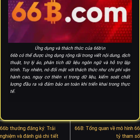
Ứng dụng và thách thức của 66b\n
66b có thể được ứng dụng rộng rãi trong viết nội dung, dịch
thuật, trợ lý ảo, phân tích dữ liệu ngôn ngữ và hỗ trợ lập
trình. Tuy nhiên, nó đối mặt với thách thức như chi phí vận
hành cao, nguy cơ thiên vị trong dữ liệu, kiểm soát chất
lượng đầu ra và đảm bảo an toàn khi triển khai trong thực
tế.
66b thưởng đăng ký: Trải
66B: Tổng quan về mô hình 66
nghiệm và đánh giá chi tiết
tỷ tham số