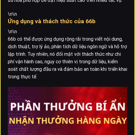
ưu hóa phù hợp để đạt hiệu suất cao trên nhiều tác vụ.
\n\n
Ứng dụng và thách thức của 66b
\n
\n
66b có thể được ứng dụng rộng rãi trong viết nội dung,
dịch thuật, trợ lý ảo, phân tích dữ liệu ngôn ngữ và hỗ trợ
lập trình. Tuy nhiên, nó đối mặt với thách thức như chi
phí vận hành cao, nguy cơ thiên vị trong dữ liệu, kiểm
soát chất lượng đầu ra và đảm bảo an toàn khi triển khai
trong thực tế.