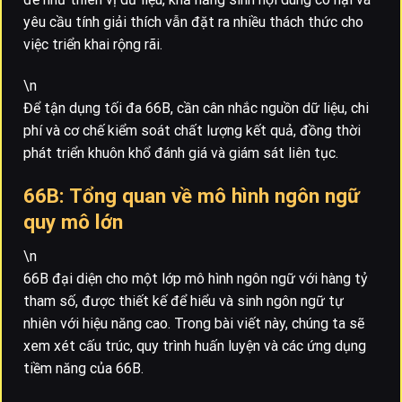
yêu cầu tính giải thích vẫn đặt ra nhiều thách thức cho
việc triển khai rộng rãi.
\n
Để tận dụng tối đa 66B, cần cân nhắc nguồn dữ liệu, chi
phí và cơ chế kiểm soát chất lượng kết quả, đồng thời
phát triển khuôn khổ đánh giá và giám sát liên tục.
66B: Tổng quan về mô hình ngôn ngữ
quy mô lớn
\n
66B đại diện cho một lớp mô hình ngôn ngữ với hàng tỷ
tham số, được thiết kế để hiểu và sinh ngôn ngữ tự
nhiên với hiệu năng cao. Trong bài viết này, chúng ta sẽ
xem xét cấu trúc, quy trình huấn luyện và các ứng dụng
tiềm năng của 66B.