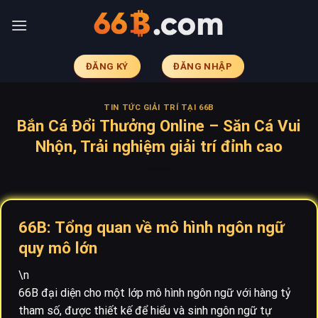
Skip
to
content
ĐĂNG KÝ
ĐĂNG NHẬP
TIN TỨC GIẢI TRÍ TẠI 66B
Bắn Cá Đổi Thưởng Online – Săn Cá Vui
Nhộn, Trải nghiệm giải trí đỉnh cao
66B: Tổng quan về mô hình ngôn ngữ
quy mô lớn
\n
66B đại diện cho một lớp mô hình ngôn ngữ với hàng tỷ
tham số, được thiết kế để hiểu và sinh ngôn ngữ tự