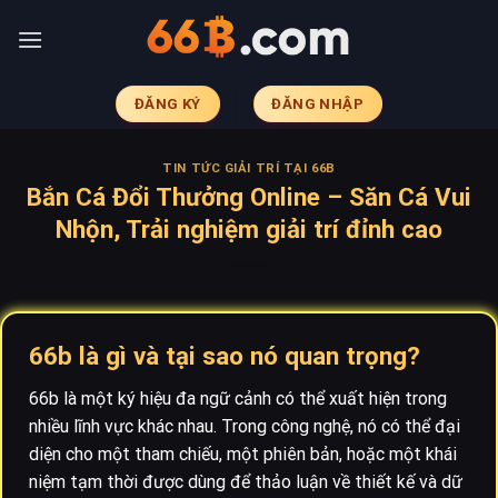
Skip
to
content
ĐĂNG KÝ
ĐĂNG NHẬP
TIN TỨC GIẢI TRÍ TẠI 66B
Bắn Cá Đổi Thưởng Online – Săn Cá Vui
Nhộn, Trải nghiệm giải trí đỉnh cao
66b là gì và tại sao nó quan trọng?
66b là một ký hiệu đa ngữ cảnh có thể xuất hiện trong
nhiều lĩnh vực khác nhau. Trong công nghệ, nó có thể đại
diện cho một tham chiếu, một phiên bản, hoặc một khái
niệm tạm thời được dùng để thảo luận về thiết kế và dữ