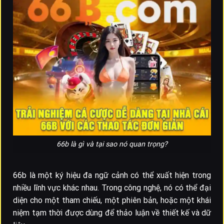
66b là gì và tại sao nó quan trọng?
66b là một ký hiệu đa ngữ cảnh có thể xuất hiện trong
nhiều lĩnh vực khác nhau. Trong công nghệ, nó có thể đại
diện cho một tham chiếu, một phiên bản, hoặc một khái
niệm tạm thời được dùng để thảo luận về thiết kế và dữ