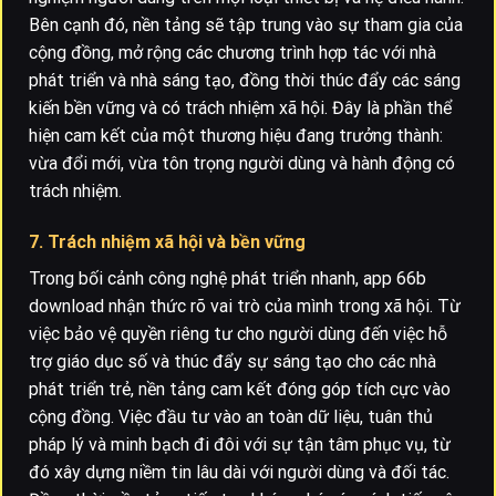
Bên cạnh đó, nền tảng sẽ tập trung vào sự tham gia của
cộng đồng, mở rộng các chương trình hợp tác với nhà
phát triển và nhà sáng tạo, đồng thời thúc đẩy các sáng
kiến bền vững và có trách nhiệm xã hội. Đây là phần thể
hiện cam kết của một thương hiệu đang trưởng thành:
vừa đổi mới, vừa tôn trọng người dùng và hành động có
trách nhiệm.
7. Trách nhiệm xã hội và bền vững
Trong bối cảnh công nghệ phát triển nhanh, app 66b
download nhận thức rõ vai trò của mình trong xã hội. Từ
việc bảo vệ quyền riêng tư cho người dùng đến việc hỗ
trợ giáo dục số và thúc đẩy sự sáng tạo cho các nhà
phát triển trẻ, nền tảng cam kết đóng góp tích cực vào
cộng đồng. Việc đầu tư vào an toàn dữ liệu, tuân thủ
pháp lý và minh bạch đi đôi với sự tận tâm phục vụ, từ
đó xây dựng niềm tin lâu dài với người dùng và đối tác.