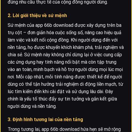
đúng nhu cầu thực tế của cộng đồng người dùng.
2. Lời giới thiệu về sứ mệnh
Sứ mệnh của app 66b download được xây dựng trên ba
trụ cột – đơn giản hóa cuộc sống số, nâng cao hiệu quả
làm việc và kết nối cộng đồng. Khi người dùng đến với
nền tảng, họ được khuyến khích khám phá, trải nghiệm và
chia sẻ. Sứ mệnh này không chỉ dừng lại ở việc cung cấp
các ứng dụng hay tính năng nổi bật mà còn tập trung
vào an toàn, minh bạch và hỗ trợ người dùng mọi lúc mọi
nơi. Mỗi cập nhật, mỗi tính năng được thiết kế để người
dùng có thể tận hưởng trải nghiệm di động liền mạch, từ
lúc tìm kiếm đến khi cài đặt và sử dụng lâu dài. Đây
chính là yếu tố thúc đẩy sự tin tưởng và gắn kết giữa
người dùng và nền tảng.
3. Định hình tương lai của nền tảng
Trong tương lai, app 66b download hứa hẹn sẽ mở rộng