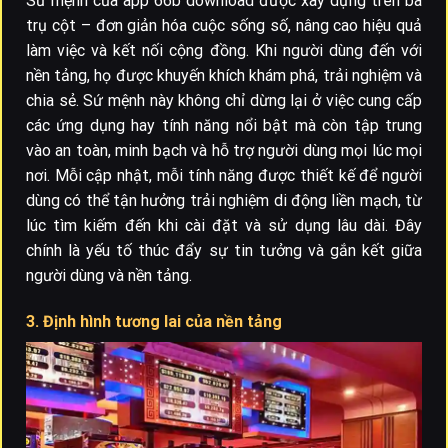
Sứ mệnh của app 66b download được xây dựng trên ba
trụ cột – đơn giản hóa cuộc sống số, nâng cao hiệu quả
làm việc và kết nối cộng đồng. Khi người dùng đến với
nền tảng, họ được khuyến khích khám phá, trải nghiệm và
chia sẻ. Sứ mệnh này không chỉ dừng lại ở việc cung cấp
các ứng dụng hay tính năng nổi bật mà còn tập trung
vào an toàn, minh bạch và hỗ trợ người dùng mọi lúc mọi
nơi. Mỗi cập nhật, mỗi tính năng được thiết kế để người
dùng có thể tận hưởng trải nghiệm di động liền mạch, từ
lúc tìm kiếm đến khi cài đặt và sử dụng lâu dài. Đây
chính là yếu tố thúc đẩy sự tin tưởng và gắn kết giữa
người dùng và nền tảng.
3. Định hình tương lai của nền tảng