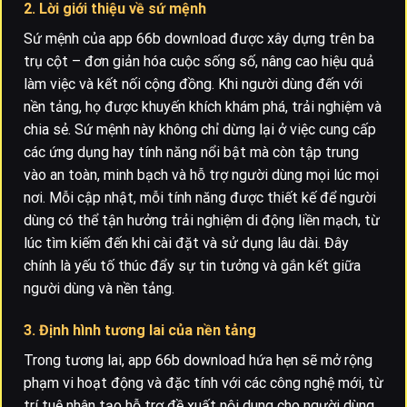
2. Lời giới thiệu về sứ mệnh
Sứ mệnh của app 66b download được xây dựng trên ba
trụ cột – đơn giản hóa cuộc sống số, nâng cao hiệu quả
làm việc và kết nối cộng đồng. Khi người dùng đến với
nền tảng, họ được khuyến khích khám phá, trải nghiệm và
chia sẻ. Sứ mệnh này không chỉ dừng lại ở việc cung cấp
các ứng dụng hay tính năng nổi bật mà còn tập trung
vào an toàn, minh bạch và hỗ trợ người dùng mọi lúc mọi
nơi. Mỗi cập nhật, mỗi tính năng được thiết kế để người
dùng có thể tận hưởng trải nghiệm di động liền mạch, từ
lúc tìm kiếm đến khi cài đặt và sử dụng lâu dài. Đây
chính là yếu tố thúc đẩy sự tin tưởng và gắn kết giữa
người dùng và nền tảng.
3. Định hình tương lai của nền tảng
Trong tương lai, app 66b download hứa hẹn sẽ mở rộng
phạm vi hoạt động và đặc tính với các công nghệ mới, từ
trí tuệ nhân tạo hỗ trợ đề xuất nội dung cho người dùng