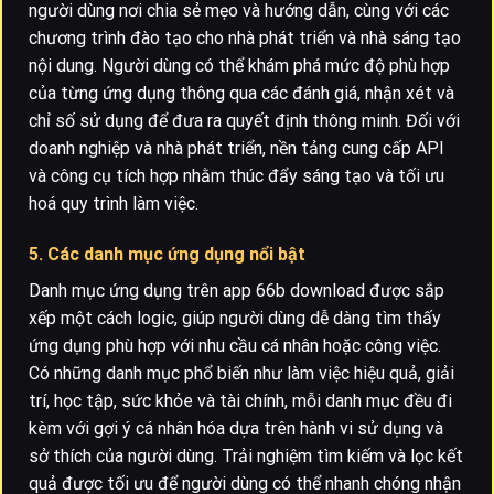
người dùng nơi chia sẻ mẹo và hướng dẫn, cùng với các
chương trình đào tạo cho nhà phát triển và nhà sáng tạo
nội dung. Người dùng có thể khám phá mức độ phù hợp
của từng ứng dụng thông qua các đánh giá, nhận xét và
chỉ số sử dụng để đưa ra quyết định thông minh. Đối với
doanh nghiệp và nhà phát triển, nền tảng cung cấp API
và công cụ tích hợp nhằm thúc đẩy sáng tạo và tối ưu
hoá quy trình làm việc.
5. Các danh mục ứng dụng nổi bật
Danh mục ứng dụng trên app 66b download được sắp
xếp một cách logic, giúp người dùng dễ dàng tìm thấy
ứng dụng phù hợp với nhu cầu cá nhân hoặc công việc.
Có những danh mục phổ biến như làm việc hiệu quả, giải
trí, học tập, sức khỏe và tài chính, mỗi danh mục đều đi
kèm với gợi ý cá nhân hóa dựa trên hành vi sử dụng và
sở thích của người dùng. Trải nghiệm tìm kiếm và lọc kết
quả được tối ưu để người dùng có thể nhanh chóng nhận