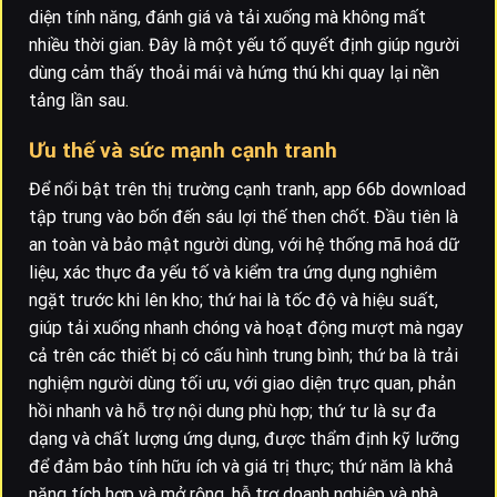
diện tính năng, đánh giá và tải xuống mà không mất
nhiều thời gian. Đây là một yếu tố quyết định giúp người
dùng cảm thấy thoải mái và hứng thú khi quay lại nền
tảng lần sau.
Ưu thế và sức mạnh cạnh tranh
Để nổi bật trên thị trường cạnh tranh, app 66b download
tập trung vào bốn đến sáu lợi thế then chốt. Đầu tiên là
an toàn và bảo mật người dùng, với hệ thống mã hoá dữ
liệu, xác thực đa yếu tố và kiểm tra ứng dụng nghiêm
ngặt trước khi lên kho; thứ hai là tốc độ và hiệu suất,
giúp tải xuống nhanh chóng và hoạt động mượt mà ngay
cả trên các thiết bị có cấu hình trung bình; thứ ba là trải
nghiệm người dùng tối ưu, với giao diện trực quan, phản
hồi nhanh và hỗ trợ nội dung phù hợp; thứ tư là sự đa
dạng và chất lượng ứng dụng, được thẩm định kỹ lưỡng
để đảm bảo tính hữu ích và giá trị thực; thứ năm là khả
năng tích hợp và mở rộng, hỗ trợ doanh nghiệp và nhà