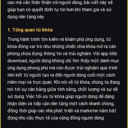
cao mà vẫn thân thiện với người dùng, bài viết này sẽ
giúp bạn có quyết định tự tin hơn khi tham gia và sử
dụng nền tảng này.
1. Tổng quan từ khóa
Trong hành trình tìm kiếm và khám phá ứng dụng, từ
khóa đóng vai trò như những chiếc chìa khóa mở ra căn
phòng chứa đựng thông tin và trải nghiệm. Với app 66b
download, người dùng không chỉ tìm thấy một danh mục
ứng dụng phong phú mà còn được trải nghiệm quá trình
liên kết từ người tạo ra đến người dùng cuối một cách
mềm mại và trực quan. Khi nói về từ khóa, chúng ta đang
nói tới sự cân bằng giữa tính năng, chất lượng và sự dễ
sử dụng. Việc tối ưu từ khóa giúp người dùng dễ dàng
nhận diện và tiếp cận nền tảng một cách nhanh chóng,
đồng thời giúp các nhà phát triển và marketer nắm bắt
đúng nhu cầu thực tế của cộng đồng người dùng.