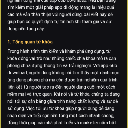
nghiệm tổng thể của app 66b download. Nếu bạn đang
tìm kiếm một giải pháp app di động mang lại hiệu quả
cao mà vẫn thân thiện với người dùng, bài viết này sẽ
giúp bạn có quyết định tự tin hơn khi tham gia và sử
dụng nền tảng này.
1. Tổng quan từ khóa
Trong hành trình tìm kiếm và khám phá ứng dụng, từ
khóa đóng vai trò như những chiếc chìa khóa mở ra căn
phòng chứa đựng thông tin và trải nghiệm. Với app 66b
download, người dùng không chỉ tìm thấy một danh mục
ứng dụng phong phú mà còn được trải nghiệm quá trình
liên kết từ người tạo ra đến người dùng cuối một cách
mềm mại và trực quan. Khi nói về từ khóa, chúng ta đang
nói tới sự cân bằng giữa tính năng, chất lượng và sự dễ
sử dụng. Việc tối ưu từ khóa giúp người dùng dễ dàng
nhận diện và tiếp cận nền tảng một cách nhanh chóng,
đồng thời giúp các nhà phát triển và marketer nắm bắt