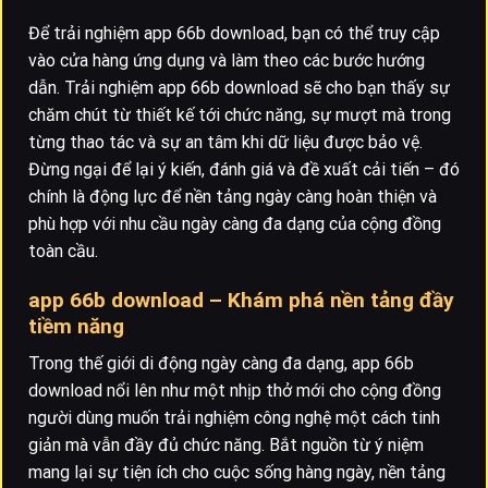
Để trải nghiệm app 66b download, bạn có thể truy cập
vào cửa hàng ứng dụng và làm theo các bước hướng
dẫn. Trải nghiệm app 66b download sẽ cho bạn thấy sự
chăm chút từ thiết kế tới chức năng, sự mượt mà trong
từng thao tác và sự an tâm khi dữ liệu được bảo vệ.
Đừng ngại để lại ý kiến, đánh giá và đề xuất cải tiến – đó
chính là động lực để nền tảng ngày càng hoàn thiện và
phù hợp với nhu cầu ngày càng đa dạng của cộng đồng
toàn cầu.
app 66b download – Khám phá nền tảng đầy
tiềm năng
Trong thế giới di động ngày càng đa dạng, app 66b
download nổi lên như một nhịp thở mới cho cộng đồng
người dùng muốn trải nghiệm công nghệ một cách tinh
giản mà vẫn đầy đủ chức năng. Bắt nguồn từ ý niệm
mang lại sự tiện ích cho cuộc sống hàng ngày, nền tảng