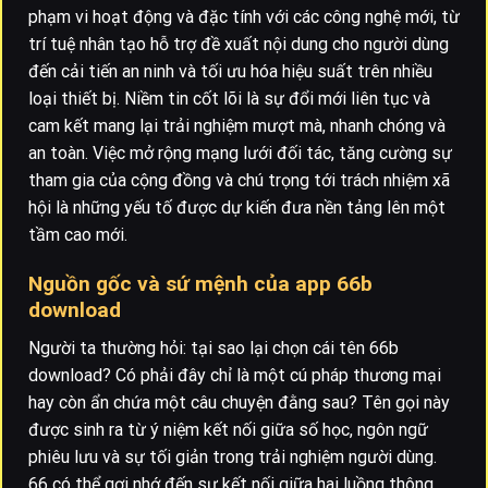
phạm vi hoạt động và đặc tính với các công nghệ mới, từ
trí tuệ nhân tạo hỗ trợ đề xuất nội dung cho người dùng
đến cải tiến an ninh và tối ưu hóa hiệu suất trên nhiều
loại thiết bị. Niềm tin cốt lõi là sự đổi mới liên tục và
cam kết mang lại trải nghiệm mượt mà, nhanh chóng và
an toàn. Việc mở rộng mạng lưới đối tác, tăng cường sự
tham gia của cộng đồng và chú trọng tới trách nhiệm xã
hội là những yếu tố được dự kiến đưa nền tảng lên một
tầm cao mới.
Nguồn gốc và sứ mệnh của app 66b
download
Người ta thường hỏi: tại sao lại chọn cái tên 66b
download? Có phải đây chỉ là một cú pháp thương mại
hay còn ẩn chứa một câu chuyện đằng sau? Tên gọi này
được sinh ra từ ý niệm kết nối giữa số học, ngôn ngữ
phiêu lưu và sự tối giản trong trải nghiệm người dùng.
66 có thể gợi nhớ đến sự kết nối giữa hai luồng thông