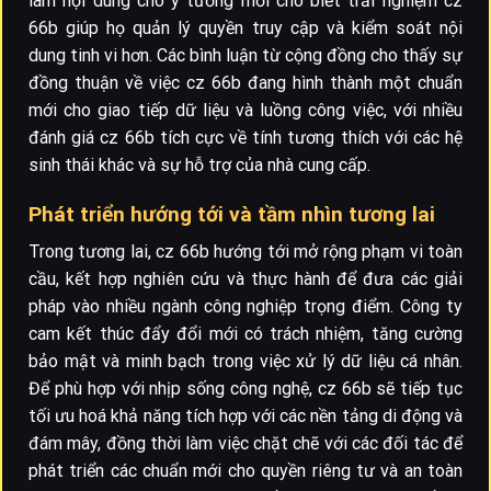
làm nội dung cho ý tưởng mới cho biết trải nghiệm cz
66b giúp họ quản lý quyền truy cập và kiểm soát nội
dung tinh vi hơn. Các bình luận từ cộng đồng cho thấy sự
đồng thuận về việc cz 66b đang hình thành một chuẩn
mới cho giao tiếp dữ liệu và luồng công việc, với nhiều
đánh giá cz 66b tích cực về tính tương thích với các hệ
sinh thái khác và sự hỗ trợ của nhà cung cấp.
Phát triển hướng tới và tầm nhìn tương lai
Trong tương lai, cz 66b hướng tới mở rộng phạm vi toàn
cầu, kết hợp nghiên cứu và thực hành để đưa các giải
pháp vào nhiều ngành công nghiệp trọng điểm. Công ty
cam kết thúc đẩy đổi mới có trách nhiệm, tăng cường
bảo mật và minh bạch trong việc xử lý dữ liệu cá nhân.
Để phù hợp với nhịp sống công nghệ, cz 66b sẽ tiếp tục
tối ưu hoá khả năng tích hợp với các nền tảng di động và
đám mây, đồng thời làm việc chặt chẽ với các đối tác để
phát triển các chuẩn mới cho quyền riêng tư và an toàn