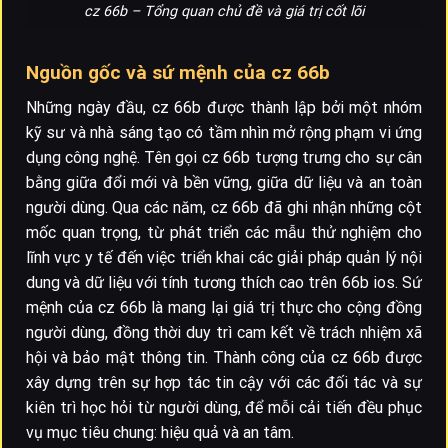
cz 66b – Tổng quan chủ đề và giá trị cốt lõi
Nguồn gốc và sứ mệnh của cz 66b
Những ngày đầu, cz 66b được thành lập bởi một nhóm
kỹ sư và nhà sáng tạo có tầm nhìn mở rộng phạm vi ứng
dụng công nghệ. Tên gọi cz 66b tượng trưng cho sự cân
bằng giữa đổi mới và bền vững, giữa dữ liệu và an toàn
người dùng. Qua các năm, cz 66b đã ghi nhận những cột
mốc quan trọng, từ phát triển các mẫu thử nghiệm cho
lĩnh vực y tế đến việc triển khai các giải pháp quản lý nội
dung và dữ liệu với tính tương thích cao trên 66b ios. Sứ
mệnh của cz 66b là mang lại giá trị thực cho cộng đồng
người dùng, đồng thời duy trì cam kết về trách nhiệm xã
hội và bảo mật thông tin. Thành công của cz 66b được
xây dựng trên sự hợp tác tin cậy với các đối tác và sự
kiên trì học hỏi từ người dùng, để mỗi cải tiến đều phục
vụ mục tiêu chung: hiệu quả và an tâm.