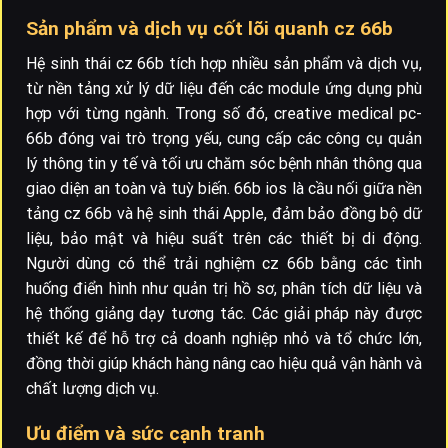
Sản phẩm và dịch vụ cốt lõi quanh cz 66b
Hệ sinh thái cz 66b tích hợp nhiều sản phẩm và dịch vụ,
từ nền tảng xử lý dữ liệu đến các module ứng dụng phù
hợp với từng ngành. Trong số đó, creative medical pc-
66b đóng vai trò trọng yếu, cung cấp các công cụ quản
lý thông tin y tế và tối ưu chăm sóc bệnh nhân thông qua
giao diện an toàn và tuỳ biến. 66b ios là cầu nối giữa nền
tảng cz 66b và hệ sinh thái Apple, đảm bảo đồng bộ dữ
liệu, bảo mật và hiệu suất trên các thiết bị di động.
Người dùng có thể trải nghiệm cz 66b bằng các tình
huống điển hình như quản trị hồ sơ, phân tích dữ liệu và
hệ thống giảng dạy tương tác. Các giải pháp này được
thiết kế để hỗ trợ cả doanh nghiệp nhỏ và tổ chức lớn,
đồng thời giúp khách hàng nâng cao hiệu quả vận hành và
chất lượng dịch vụ.
Ưu điểm và sức cạnh tranh