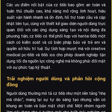
Các ưu điểm nổi bật của cz 66b bao gồm: an toàn và
tuân thủ chuẩn cao, khả năng mở rộng linh hoạt, hiệu
suất vận hành nhanh và ổn định, hỗ trợ toàn cầu và cập
nhật liên tục, cùng với thiết kế giao diện người dùng trực
quan. Đối với các ứng dụng sáng tạo và nội dung đa
phương tiện, cz 66b có thể phối hợp với hentai 66b một
cách có kiểm soát và có biện pháp bảo vệ trẻ em và
quyền sở hữu trí tuệ. Sự tích hợp mượt mà với creative
medical pc-66b và 66b ios cho phép doanh nghiệp tận
dụng tối đa nguồn lực công nghệ mà không phải đối mặt
với sự phức tạp kỹ thuật.
Trải nghiệm người dùng và phản hồi cộng
đồng
Người dùng thường mô tả cz 66b như một nền tảng “nhẹ
mà chắc”, mang lại sự tự do sáng tạo nhưng vẫn có
khung an toàn và bảo mật chặt chẽ. Một nhóm người