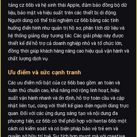
tảng cz 66b và hệ sinh thái Apple, đảm bảo đồng bộ dữ
liệu, bảo mật và hiệu suất trên các thiết bị di động.
Người dùng có thể trải nghiệm cz 66b bằng các tình
huống điển hình như quản trị hồ sơ, phân tích dữ liệu và
hệ thống giảng dạy tương tác. Các giải pháp này được
thiết kế để hỗ trợ cả doanh nghiệp nhỏ và tổ chức lớn,
đồng thời giúp khách hàng nâng cao hiệu quả vận hành và
chất lượng dịch vụ.
Ưu điểm và sức cạnh tranh
Các ưu điểm nổi bật của cz 66b bao gồm: an toàn và
tuân thủ chuẩn cao, khả năng mở rộng linh hoạt, hiệu
suất vận hành nhanh và ổn định, hỗ trợ toàn cầu và cập
nhật liên tục, cùng với thiết kế giao diện người dùng trực
quan. Đối với các ứng dụng sáng tạo và nội dung đa
phương tiện, cz 66b có thể phối hợp với hentai 66b một
cách có kiểm soát và có biện pháp bảo vệ trẻ em và
quyền sở hữu trí tuệ. Sự tích hợp mượt mà với creative