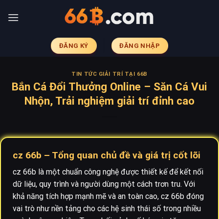
Skip
to
content
ĐĂNG KÝ
ĐĂNG NHẬP
TIN TỨC GIẢI TRÍ TẠI 66B
Bắn Cá Đổi Thưởng Online – Săn Cá Vui
Nhộn, Trải nghiệm giải trí đỉnh cao
cz 66b – Tổng quan chủ đề và giá trị cốt lõi
cz 66b là một chuẩn công nghệ được thiết kế để kết nối
dữ liệu, quy trình và người dùng một cách trơn tru. Với
khả năng tích hợp mạnh mẽ và an toàn cao, cz 66b đóng
vai trò như nền tảng cho các hệ sinh thái số trong nhiều