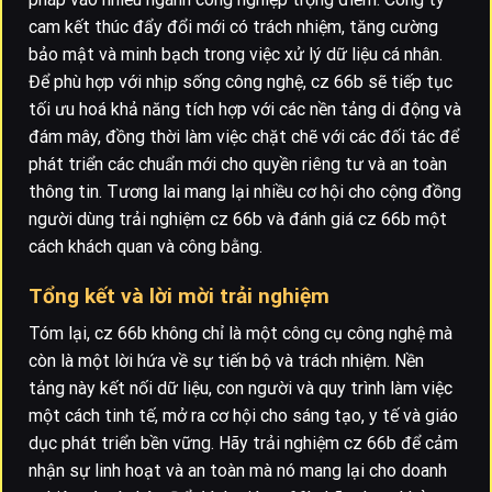
cam kết thúc đẩy đổi mới có trách nhiệm, tăng cường
bảo mật và minh bạch trong việc xử lý dữ liệu cá nhân.
Để phù hợp với nhịp sống công nghệ, cz 66b sẽ tiếp tục
tối ưu hoá khả năng tích hợp với các nền tảng di động và
đám mây, đồng thời làm việc chặt chẽ với các đối tác để
phát triển các chuẩn mới cho quyền riêng tư và an toàn
thông tin. Tương lai mang lại nhiều cơ hội cho cộng đồng
người dùng trải nghiệm cz 66b và đánh giá cz 66b một
cách khách quan và công bằng.
Tổng kết và lời mời trải nghiệm
Tóm lại, cz 66b không chỉ là một công cụ công nghệ mà
còn là một lời hứa về sự tiến bộ và trách nhiệm. Nền
tảng này kết nối dữ liệu, con người và quy trình làm việc
một cách tinh tế, mở ra cơ hội cho sáng tạo, y tế và giáo
dục phát triển bền vững. Hãy trải nghiệm cz 66b để cảm
nhận sự linh hoạt và an toàn mà nó mang lại cho doanh