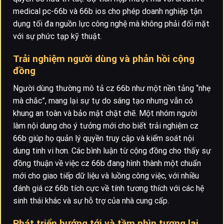
medical pc-66b và 66b ios cho phép doanh nghiệp tận
dụng tối đa nguồn lực công nghệ mà không phải đối mặt
với sự phức tạp kỹ thuật.
Trải nghiệm người dùng và phản hồi cộng
đồng
Người dùng thường mô tả cz 66b như một nền tảng “nhẹ
mà chắc”, mang lại sự tự do sáng tạo nhưng vẫn có
khung an toàn và bảo mật chặt chẽ. Một nhóm người
làm nội dung cho ý tưởng mới cho biết trải nghiệm cz
66b giúp họ quản lý quyền truy cập và kiểm soát nội
dung tinh vi hơn. Các bình luận từ cộng đồng cho thấy sự
đồng thuận về việc cz 66b đang hình thành một chuẩn
mới cho giao tiếp dữ liệu và luồng công việc, với nhiều
đánh giá cz 66b tích cực về tính tương thích với các hệ
sinh thái khác và sự hỗ trợ của nhà cung cấp.
Phát triển hướng tới và tầm nhìn tương lai