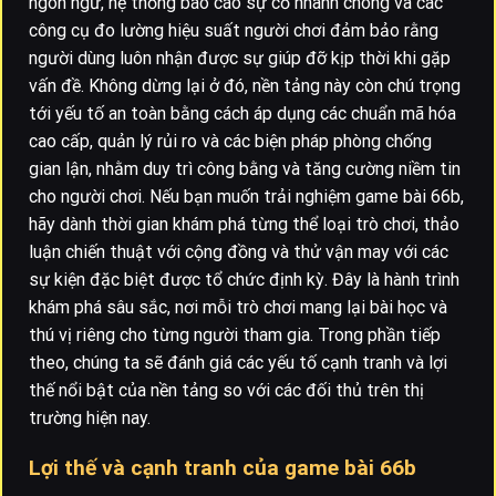
ngôn ngữ, hệ thống báo cáo sự cố nhanh chóng và các
công cụ đo lường hiệu suất người chơi đảm bảo rằng
người dùng luôn nhận được sự giúp đỡ kịp thời khi gặp
vấn đề. Không dừng lại ở đó, nền tảng này còn chú trọng
tới yếu tố an toàn bằng cách áp dụng các chuẩn mã hóa
cao cấp, quản lý rủi ro và các biện pháp phòng chống
gian lận, nhằm duy trì công bằng và tăng cường niềm tin
cho người chơi. Nếu bạn muốn trải nghiệm game bài 66b,
hãy dành thời gian khám phá từng thể loại trò chơi, thảo
luận chiến thuật với cộng đồng và thử vận may với các
sự kiện đặc biệt được tổ chức định kỳ. Đây là hành trình
khám phá sâu sắc, nơi mỗi trò chơi mang lại bài học và
thú vị riêng cho từng người tham gia. Trong phần tiếp
theo, chúng ta sẽ đánh giá các yếu tố cạnh tranh và lợi
thế nổi bật của nền tảng so với các đối thủ trên thị
trường hiện nay.
Lợi thế và cạnh tranh của game bài 66b