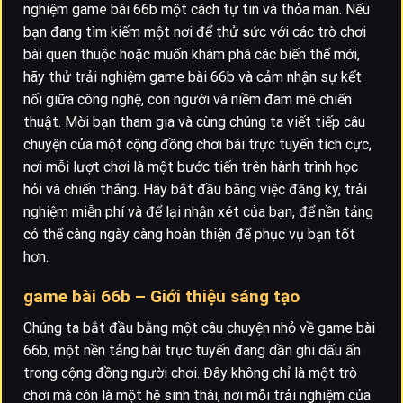
nghiệm game bài 66b một cách tự tin và thỏa mãn. Nếu
bạn đang tìm kiếm một nơi để thử sức với các trò chơi
bài quen thuộc hoặc muốn khám phá các biến thể mới,
hãy thử trải nghiệm game bài 66b và cảm nhận sự kết
nối giữa công nghệ, con người và niềm đam mê chiến
thuật. Mời bạn tham gia và cùng chúng ta viết tiếp câu
chuyện của một cộng đồng chơi bài trực tuyến tích cực,
nơi mỗi lượt chơi là một bước tiến trên hành trình học
hỏi và chiến thắng. Hãy bắt đầu bằng việc đăng ký, trải
nghiệm miễn phí và để lại nhận xét của bạn, để nền tảng
có thể càng ngày càng hoàn thiện để phục vụ bạn tốt
hơn.
game bài 66b – Giới thiệu sáng tạo
Chúng ta bắt đầu bằng một câu chuyện nhỏ về game bài
66b, một nền tảng bài trực tuyến đang dần ghi dấu ấn
trong cộng đồng người chơi. Đây không chỉ là một trò
chơi mà còn là một hệ sinh thái, nơi mỗi trải nghiệm của