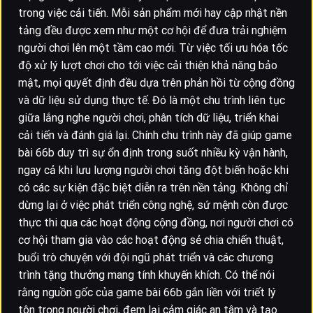
trong việc cải tiến. Mỗi sản phẩm mới hay cập nhật nền
tảng đều được xem như một cơ hội để đưa trải nghiệm
người chơi lên một tầm cao mới. Từ việc tối ưu hóa tốc
độ xử lý lượt chơi cho tới việc cải thiện khả năng bảo
mật, mọi quyết định đều dựa trên phản hồi từ cộng đồng
và dữ liệu sử dụng thực tế. Đó là một chu trình liên tục
giữa lắng nghe người chơi, phân tích dữ liệu, triển khai
cải tiến và đánh giá lại. Chính chu trình này đã giúp game
bài 66b duy trì sự ổn định trong suốt nhiều kỳ vận hành,
ngay cả khi lưu lượng người chơi tăng đột biến hoặc khi
có các sự kiện đặc biệt diễn ra trên nền tảng. Không chỉ
dừng lại ở việc phát triển công nghệ, sứ mệnh còn được
thực thi qua các hoạt động cộng đồng, nơi người chơi có
cơ hội tham gia vào các hoạt động sẻ chia chiến thuật,
buổi trò chuyện với đội ngũ phát triển và các chương
trình tặng thưởng mang tính khuyến khích. Có thể nói
rằng nguồn gốc của game bài 66b gắn liền với triết lý
tôn trọng người chơi, đem lại cảm giác an tâm và tạo