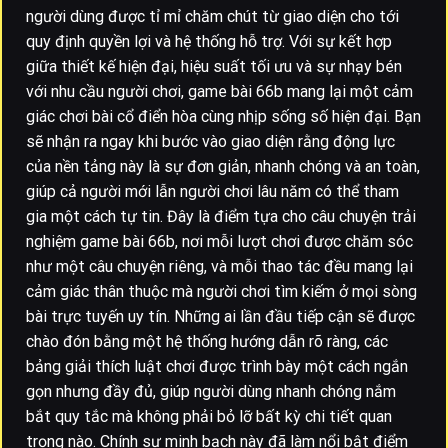
người dùng được tỉ mỉ chăm chút từ giao diện cho tới
quy định quyền lợi và hệ thống hỗ trợ. Với sự kết hợp
giữa thiết kế hiện đại, hiệu suất tối ưu và sự nhạy bén
với nhu cầu người chơi, game bài 66b mang lại một cảm
giác chơi bài cổ điển hòa cùng nhịp sống số hiện đại. Bạn
sẽ nhận ra ngay khi bước vào giao diện rằng động lực
của nền tảng này là sự đơn giản, nhanh chóng và an toàn,
giúp cả người mới lẫn người chơi lâu năm có thể tham
gia một cách tự tin. Đây là điểm tựa cho câu chuyện trải
nghiệm game bài 66b, nơi mỗi lượt chơi được chăm sóc
như một câu chuyện riêng, và mỗi thao tác đều mang lại
cảm giác thân thuộc mà người chơi tìm kiếm ở mọi sòng
bài trực tuyến uy tín. Những ai lần đầu tiếp cận sẽ được
chào đón bằng một hệ thống hướng dẫn rõ ràng, các
bảng giải thích luật chơi được trình bày một cách ngắn
gọn nhưng đầy đủ, giúp người dùng nhanh chóng nắm
bắt quy tắc mà không phải bỏ lỡ bất kỳ chi tiết quan
trọng nào. Chính sự minh bạch này đã làm nổi bật điểm