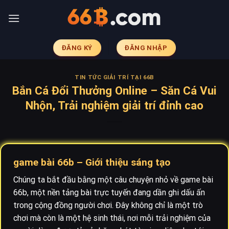
Skip
to
content
ĐĂNG KÝ
ĐĂNG NHẬP
TIN TỨC GIẢI TRÍ TẠI 66B
Bắn Cá Đổi Thưởng Online – Săn Cá Vui
Nhộn, Trải nghiệm giải trí đỉnh cao
game bài 66b – Giới thiệu sáng tạo
Chúng ta bắt đầu bằng một câu chuyện nhỏ về game bài
66b, một nền tảng bài trực tuyến đang dần ghi dấu ấn
trong cộng đồng người chơi. Đây không chỉ là một trò
chơi mà còn là một hệ sinh thái, nơi mỗi trải nghiệm của