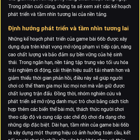
Trong phần cuối cùng, chúng ta sẽ xem xét các kế hoạch
phát triển và tầm nhìn tương lai của nền tảng.
Định hướng phát triển và tầm nhìn tương lai
Những kế hoạch phát triển của game bài 66b được xây
dựng dựa trên khát vọng mở rộng phạm vi tiếp cận, nâng
cao chất lượng và bảo đảm sự bền vững của hệ sinh
thái. Trong ngắn hạn, nền tảng tập trung vào tối ưu hóa
trải nghiệm di động, cải thiện hiệu suất tải nhanh hơn và
giảm thiểu thời gian phản hồi, điều này sẽ giúp người
chơi có thể tham gia mọi lúc mọi nơi mà vẫn giữ được
chất lượng trận đấu. Đồng thời, nhóm nghiên cứu và
phát triển sẽ mở rộng danh mục trò chơi bằng cách tích
hợp thêm các biến thể bài mới, thách thức người chơi
theo cấp độ và cung cấp các chế độ chơi đa dạng cho
những dịp đặc biệt. Dài hạn, tầm nhìn của game bài 66b
là xây dựng một thương hiệu có ảnh hưởng toàn cầu, kết