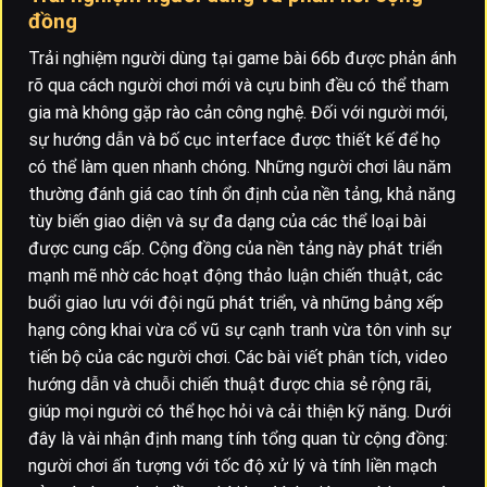
đồng
Trải nghiệm người dùng tại game bài 66b được phản ánh
rõ qua cách người chơi mới và cựu binh đều có thể tham
gia mà không gặp rào cản công nghệ. Đối với người mới,
sự hướng dẫn và bố cục interface được thiết kế để họ
có thể làm quen nhanh chóng. Những người chơi lâu năm
thường đánh giá cao tính ổn định của nền tảng, khả năng
tùy biến giao diện và sự đa dạng của các thể loại bài
được cung cấp. Cộng đồng của nền tảng này phát triển
mạnh mẽ nhờ các hoạt động thảo luận chiến thuật, các
buổi giao lưu với đội ngũ phát triển, và những bảng xếp
hạng công khai vừa cổ vũ sự cạnh tranh vừa tôn vinh sự
tiến bộ của các người chơi. Các bài viết phân tích, video
hướng dẫn và chuỗi chiến thuật được chia sẻ rộng rãi,
giúp mọi người có thể học hỏi và cải thiện kỹ năng. Dưới
đây là vài nhận định mang tính tổng quan từ cộng đồng:
người chơi ấn tượng với tốc độ xử lý và tính liền mạch