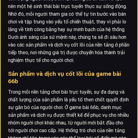
nên một hệ sinh thái bài trực tuyến thực sự sống động.
Nhờ đó, mỗi người tham gia có thể tự tin bước vào bàn
chơi và tập trung vào yếu tố chiến thuật, thay vì phải lo
lắng về tính công bằng hay sự minh bạch của hệ thống.
Dưới ánh sáng của sứ mệnh này, chúng ta sẽ đi sâu hơn
vào các sản phẩm và dịch vụ cốt lõi của nền tảng ở phần
tiếp theo, nơi những giá trị được chuyển hóa thành trải
nghiệm thực tế cho người chơi.
Sản phẩm và dịch vụ cốt lõi của game bài
66b
Trong mỗi nền tảng chơi bài trực tuyến, sự đa dạng và
chất lượng của sản phẩm là yếu tố then chốt quyết định
sự gắn bó của người chơi. Ở game bài 66b, danh mục
sản phẩm và dịch vụ được thiết kế để phục vụ cho nhiều
nhóm người chơi khác nhau, từ người mới bắt đầu cho
tới người chơi cao cấp. Hệ thống trò chơi của nền tảng