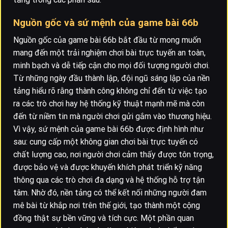
Nguồn gốc và sứ mệnh của game bài 66b
Nguồn gốc của game bài 66b bắt đầu từ mong muốn
mang đến một trải nghiệm chơi bài trực tuyến an toàn,
minh bạch và dễ tiếp cận cho mọi đối tượng người chơi.
Từ những ngày đầu thành lập, đội ngũ sáng lập của nền
tảng hiểu rõ rằng thành công không chỉ đến từ việc tạo
ra các trò chơi hay hệ thống kỹ thuật mạnh mẽ mà còn
đến từ niềm tin mà người chơi gửi gắm vào thương hiệu.
Vì vậy, sứ mệnh của game bài 66b được định hình như
sau: cung cấp một không gian chơi bài trực tuyến có
chất lượng cao, nơi người chơi cảm thấy được tôn trọng,
được bảo vệ và được khuyến khích phát triển kỹ năng
thông qua các trò chơi đa dạng và hệ thống hỗ trợ tận
tâm. Nhờ đó, nền tảng có thể kết nối những người đam
mê bài từ khắp nơi trên thế giới, tạo thành một cộng
đồng thật sự bền vững và tích cực. Một phần quan