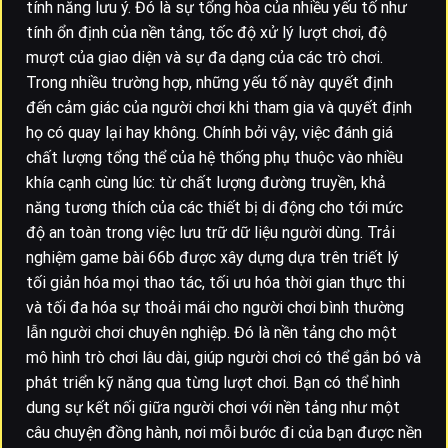
tính năng lưu ý. Đó là sự tổng hòa của nhiều yếu tố như
tính ổn định của nền tảng, tốc độ xử lý lượt chơi, độ
mượt của giao diện và sự đa dạng của các trò chơi.
Trong nhiều trường hợp, những yếu tố này quyết định
đến cảm giác của người chơi khi tham gia và quyết định
họ có quay lại hay không. Chính bởi vậy, việc đánh giá
chất lượng tổng thể của hệ thống phụ thuộc vào nhiều
khía cạnh cùng lúc: từ chất lượng đường truyền, khả
năng tương thích của các thiết bị di động cho tới mức
độ an toàn trong việc lưu trữ dữ liệu người dùng. Trải
nghiệm game bài 66b được xây dựng dựa trên triết lý
tối giản hóa mọi thao tác, tối ưu hóa thời gian thực thi
và tối đa hóa sự thoải mái cho người chơi bình thường
lẫn người chơi chuyên nghiệp. Đó là nền tảng cho một
mô hình trò chơi lâu dài, giúp người chơi có thể gắn bó và
phát triển kỹ năng qua từng lượt chơi. Bạn có thể hình
dung sự kết nối giữa người chơi với nền tảng như một
câu chuyện đồng hành, nơi mỗi bước đi của bạn được nền