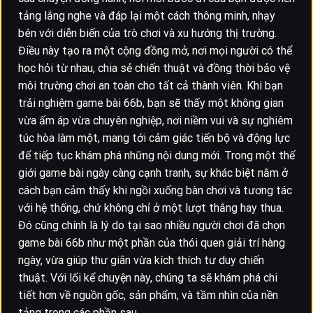
tảng lắng nghe và đáp lại một cách thông minh, nhạy
bén với diễn biến của trò chơi và xu hướng thị trường.
Điều này tạo ra một cộng đồng mở, nơi mọi người có thể
học hỏi từ nhau, chia sẻ chiến thuật và đồng thời bảo vệ
môi trường chơi an toàn cho tất cả thành viên. Khi bạn
trải nghiệm game bài 66b, bạn sẽ thấy một không gian
vừa ấm áp vừa chuyên nghiệp, nơi niềm vui và sự nghiêm
túc hòa làm một, mang tới cảm giác tiến bộ và động lực
để tiếp tục khám phá những nội dung mới. Trong một thế
giới game bài ngày càng cạnh tranh, sự khác biệt nằm ở
cách bạn cảm thấy khi ngồi xuống bàn chơi và tương tác
với hệ thống, chứ không chỉ ở một lượt thắng hay thua.
Đó cũng chính là lý do tại sao nhiều người chơi đã chọn
game bài 66b như một phần của thói quen giải trí hàng
ngày, vừa giúp thư giãn vừa kích thích tư duy chiến
thuật. Với lối kể chuyện này, chúng ta sẽ khám phá chi
tiết hơn về nguồn gốc, sản phẩm, và tầm nhìn của nền
tảng trong các phần sau.