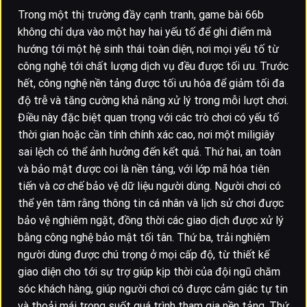
Trong một thị trường đầy cạnh tranh, game bài 66b
không chỉ dựa vào một hay hai yếu tố để ghi điểm mà
hướng tới một hệ sinh thái toàn diện, nơi mọi yếu tố từ
công nghệ tới chất lượng dịch vụ đều được tối ưu. Trước
hết, công nghệ nền tảng được tối ưu hóa để giảm tối đa
độ trễ và tăng cường khả năng xử lý trong mỗi lượt chơi.
Điều này đặc biệt quan trọng với các trò chơi có yếu tố
thời gian hoặc cần tính chính xác cao, nơi một miligiây
sai lệch có thể ảnh hưởng đến kết quả. Thứ hai, an toàn
và bảo mật được coi là nền tảng, với lớp mã hóa tiên
tiến và cơ chế bảo vệ dữ liệu người dùng. Người chơi có
thể yên tâm rằng thông tin cá nhân và lịch sử chơi được
bảo vệ nghiêm ngặt, đồng thời các giao dịch được xử lý
bằng công nghệ bảo mật tối tân. Thứ ba, trải nghiệm
người dùng được chú trọng ở mọi cấp độ, từ thiết kế
giao diện cho tới sự trợ giúp kịp thời của đội ngũ chăm
sóc khách hàng, giúp người chơi có được cảm giác tự tin
và thoải mái trong suốt quá trình tham gia nền tảng. Thứ