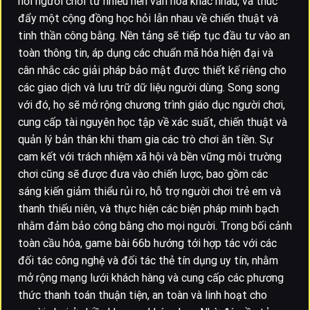
nối người chơi từ nhiều nền văn hóa khác nhau, và thúc
đẩy một cộng đồng học hỏi lẫn nhau về chiến thuật và
tinh thần công bằng. Nền tảng sẽ tiếp tục đầu tư vào an
toàn thông tin, áp dụng các chuẩn mã hóa hiện đại và
cân nhắc các giải pháp bảo mật được thiết kế riêng cho
các giao dịch và lưu trữ dữ liệu người dùng. Song song
với đó, họ sẽ mở rộng chương trình giáo dục người chơi,
cung cấp tài nguyên học tập về xác suất, chiến thuật và
quản lý bản thân khi tham gia các trò chơi ăn tiền. Sự
cam kết với trách nhiệm xã hội và bền vững môi trường
chơi cũng sẽ được đưa vào chiến lược, bao gồm các
sáng kiến giảm thiểu rủi ro, hỗ trợ người chơi trẻ em và
thanh thiếu niên, và thực hiện các biện pháp minh bạch
nhằm đảm bảo công bằng cho mọi người. Trong bối cảnh
toàn cầu hóa, game bài 66b hướng tới hợp tác với các
đối tác công nghệ và đối tác thẻ tín dụng uy tín, nhằm
mở rộng mạng lưới khách hàng và cung cấp các phương
thức thanh toán thuận tiện, an toàn và linh hoạt cho