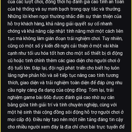
của các lượt chơi, đồng thời họ đánh giá cao tính an toàn
của hệ thống và sự minh bạch trong quy tắc và thưởng.
Những lời khen ngợi thường nhắc đến sự thân thiện của
hỗ trợ khách hàng, khả năng giải quyết sự cố nhanh
chóng và khả năng cập nhật tính năng mới một cách liên
tục mà không làm gián đoạn trải nghiệm chơi. Tuy nhiên,
cũng có một số ý kiến đề nghị cải thiện ở một vài khía
cạnh như tối ưu hóa tốt hơn cho một số thiết bị di động
cũ hoặc tinh chỉnh thêm các giao diện cho người chơi ở
độ tuổi lớn. Đáp lại, đội ngũ phát triển cho biết họ luôn
lắng nghe phản hồi và sẽ tiếp tục nâng cao tính tương
thích, giao diện và trải nghiệm toàn diện để đáp ứng nhu
cầu ngày càng đa dạng của cộng đồng. Tóm lại, trải
nghiệm game bài 66b được đánh giá cao nhờ sự cân
bằng giữa tính giải trí và tính chuyên nghiệp, cùng với
một hệ sinh thái cộng đồng sôi động hỗ trợ người chơi ở
mọi cấp độ. Điều này tạo nên một nền tảng đáng tin cậy
cho nhiều người xem đây là địa chỉ chơi bài trực tuyến để