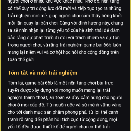
người chơi ở nhiều khu vực khác nhau. Nhờ đó, nền tảng
có thể duy trì động lực đổi mới và tiếp tục tạo ra những
trải nghiệm mới mẻ, giúp người chơi cảm thấy hứng khởi
mỗi lần quay lại bàn chơi. Cùng với định hướng này, chúng
ta sẽ nhìn nhận lại từng yếu tố của hệ sinh thái để đảm
bảo rằng sự phát triển đi đôi với trách nhiệm và sự tôn
trọng người chơi, và rằng trải nghiệm game bài 66b luôn
mang lại niềm vui và cơ hội học hỏi cho cộng đồng trên
toàn thế giới.
Tóm tắt và mời trải nghiệm
Tóm lại, game bài 66b là một nền tảng chơi bài trực
tuyến được xây dựng với mong muốn mang lại trải
nghiệm thanh thoát, an toàn và đầy cảm hứng cho người
chơi ở mọi cấp độ. Từ nguồn gốc và sứ mệnh vững vàng
cho tới danh mục sản phẩm phong phú, từ lợi thế cạnh
tranh rõ ràng đến phản hồi tích cực từ cộng đồng, mọi
yếu tố đều được thiết kế để người chơi có thể trải