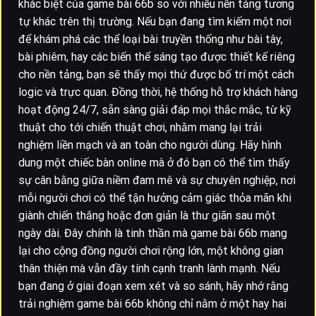
khác biệt của game bài 66b so với nhiều nền tảng tương
tự khác trên thị trường. Nếu bạn đang tìm kiếm một nơi
để khám phá các thể loại bài truyền thống như bài tây,
bài phiêm, hay các biến thể sáng tạo được thiết kế riêng
cho nền tảng, bạn sẽ thấy mọi thứ được bố trí một cách
logic và trực quan. Đồng thời, hệ thống hỗ trợ khách hàng
hoạt động 24/7, sẵn sàng giải đáp mọi thắc mắc, từ kỹ
thuật cho tới chiến thuật chơi, nhằm mang lại trải
nghiệm liền mạch và an toàn cho người dùng. Hãy hình
dung một chiếc bàn online mà ở đó bạn có thể tìm thấy
sự cân bằng giữa niềm đam mê và sự chuyên nghiệp, nơi
mỗi người chơi có thể tận hưởng cảm giác thỏa mãn khi
giành chiến thắng hoặc đơn giản là thư giãn sau một
ngày dài. Đây chính là tinh thần mà game bài 66b mang
lại cho cộng đồng người chơi rộng lớn, một không gian
thân thiện mà vẫn đầy tính cạnh tranh lành mạnh. Nếu
bạn đang ở giai đoạn xem xét và so sánh, hãy nhớ rằng
trải nghiệm game bài 66b không chỉ nằm ở một hay hai