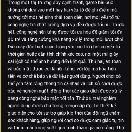
Trong một thị trường đầy cạnh tranh, game bài 66b
không chỉ dựa vào một hay hai yếu tố để ghi điểm mà
hướng tới một hệ sinh thái toàn diện, nơi mọi yếu tố từ
công nghệ tới chất lượng dịch vụ đều được tối ưu. Trước
hết, công nghệ nền tảng được tối ưu hóa để giảm tối đa
độ trễ và tăng cường khả năng xử lý trong mỗi lượt chơi.
Điều này đặc biệt quan trọng với các trò chơi có yếu tố
thời gian hoặc cần tính chính xác cao, nơi một miligiây
sai lệch có thể ảnh hưởng đến kết quả. Thứ hai, an toàn
và bảo mật được coi là nền tảng, với lớp mã hóa tiên
tiến và cơ chế bảo vệ dữ liệu người dùng. Người chơi có
thể yên tâm rằng thông tin cá nhân và lịch sử chơi được
bảo vệ nghiêm ngặt, đồng thời các giao dịch được xử lý
bằng công nghệ bảo mật tối tân. Thứ ba, trải nghiệm
người dùng được chú trọng ở mọi cấp độ, từ thiết kế
giao diện cho tới sự trợ giúp kịp thời của đội ngũ chăm
sóc khách hàng, giúp người chơi có được cảm giác tự tin
và thoải mái trong suốt quá trình tham gia nền tảng. Thứ