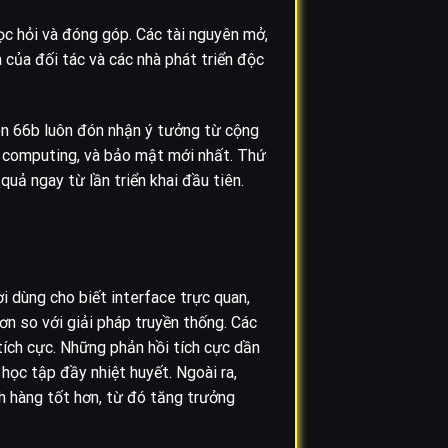
ọc hỏi và đóng góp. Các tài nguyên mở,
a của đối tác và các nhà phát triển độc
lên 66b luôn đón nhận ý tưởng từ cộng
e computing, và bảo mật mới nhất. Thứ
uả ngay từ lần triển khai đầu tiên.
i dùng cho biết interface trực quan,
ơn so với giải pháp truyền thống. Các
tích cực. Những phản hồi tích cực dần
học tập đầy nhiệt huyết. Ngoài ra,
ch hàng tốt hơn, từ đó tăng trưởng