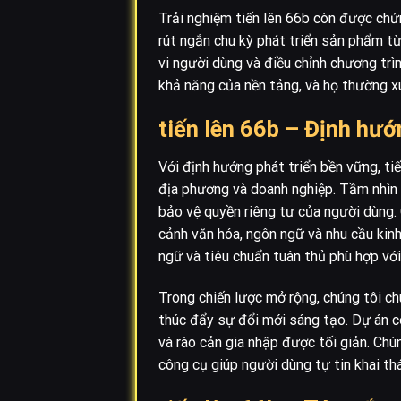
Trải nghiệm tiến lên 66b còn được chứ
rút ngắn chu kỳ phát triển sản phẩm từ 
vi người dùng và điều chỉnh chương trì
khả năng của nền tảng, và họ thường xu
tiến lên 66b – Định hướ
Với định hướng phát triển bền vững, t
địa phương và doanh nghiệp. Tầm nhìn t
bảo vệ quyền riêng tư của người dùng. 
cảnh văn hóa, ngôn ngữ và nhu cầu kinh
ngữ và tiêu chuẩn tuân thủ phù hợp với
Trong chiến lược mở rộng, chúng tôi ch
thúc đẩy sự đổi mới sáng tạo. Dự án c
và rào cản gia nhập được tối giản. Chú
công cụ giúp người dùng tự tin khai th