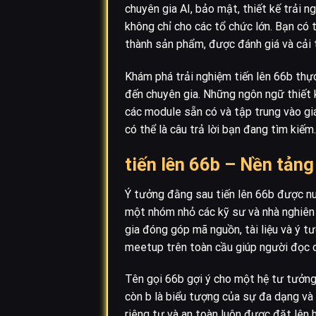
chuyên gia AI, bảo mật, thiết kế trải 
không chỉ cho các tổ chức lớn. Bạn có
thành sản phẩm, được đánh giá và cải t
Khám phá trải nghiệm tiến lên 66b thự
đến chuyên gia. Những ngôn ngữ thiết k
các module sẵn có và tập trung vào giá
có thể là câu trả lời bạn đang tìm kiếm
tiến lên 66b – Nền tản
Ý tưởng đằng sau tiến lên 66b được nu
một nhóm nhỏ các kỹ sư và nhà nghiên 
gia đóng góp mã nguồn, tài liệu và ý t
meetup trên toàn cầu giúp người đọc cả
Tên gọi 66b gợi ý cho một hệ tư tưởng 
còn b là biểu tượng của sự đa dạng và
riêng tư và an toàn luôn được đặt lên 