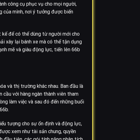
thành công cụ phục vụ cho mọi người,
g của mình, nơi ý tưởng được biến
t kế để có thể dùng từ người mới cho
hải xây lại bánh xe mà có thể tận dụng
ạnh mẽ và giàu động lực, tiến lên 66b
a và thị trường khác nhau. Ban đầu là
n cầu với hàng ngàn thành viên tham
hòng làm việc và sau đó đến những buổi
 66b.
biểu tượng cho sự ổn định và động lực,
 được xem như tài sản chung, quyền
 đầu tiên, các gói tính năng phân tích