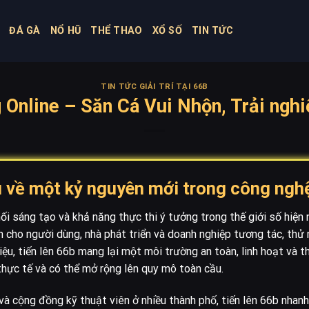
ĐÁ GÀ
NỔ HŨ
THỂ THAO
XỔ SỐ
TIN TỨC
TIN TỨC GIẢI TRÍ TẠI 66B
Online – Săn Cá Vui Nhộn, Trải nghiệ
ệu về một kỷ nguyên mới trong công ngh
ối sáng tạo và khả năng thực thi ý tưởng trong thế giới số hiện 
 cho người dùng, nhà phát triển và doanh nghiệp tương tác, thử 
liệu, tiến lên 66b mang lại một môi trường an toàn, linh hoạt và 
hực tế và có thể mở rộng lên quy mô toàn cầu.
à cộng đồng kỹ thuật viên ở nhiều thành phố, tiến lên 66b nhan