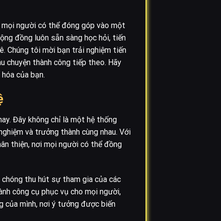
để mọi người có thể đóng góp vào một
ộng đồng luôn sẵn sàng học hỏi, tiến
. Chúng tôi mời bạn trải nghiệm tiến
âu chuyện thành công tiếp theo. Hãy
 hóa của bạn.
ệ
nay. Đây không chỉ là một hệ thống
nghiệm và trưởng thành cùng nhau. Với
thân thiện, nơi mọi người có thể đồng
h chóng thu hút sự tham gia của các
thành công cụ phục vụ cho mọi người,
g của mình, nơi ý tưởng được biến