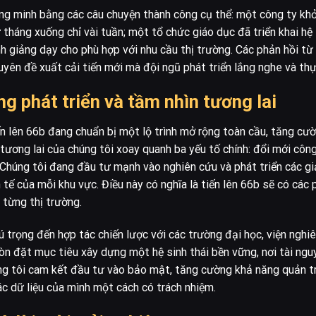
ng minh bằng các câu chuyện thành công cụ thể: một công ty khởi
tháng xuống chỉ vài tuần; một tổ chức giáo dục đã triển khai hệ 
nh giảng dạy cho phù hợp với nhu cầu thị trường. Các phản hồi t
yên đề xuất cải tiến mới mà đội ngũ phát triển lắng nghe và thự
ng phát triển và tầm nhìn tương lai
iến lên 66b đang chuẩn bị một lộ trình mở rộng toàn cầu, tăng c
ương lai của chúng tôi xoay quanh ba yếu tố chính: đổi mới công 
Chúng tôi đang đầu tư mạnh vào nghiên cứu và phát triển các giả
 tế của mỗi khu vực. Điều này có nghĩa là tiến lên 66b sẽ có các
 từng thị trường.
ú trọng đến hợp tác chiến lược với các trường đại học, viện ngh
òn đặt mục tiêu xây dựng một hệ sinh thái bền vững, nơi tài ng
ng tôi cam kết đầu tư vào bảo mật, tăng cường khả năng quản trị 
ác dữ liệu của mình một cách có trách nhiệm.