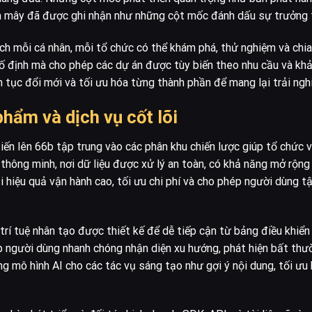
m mây đã được ghi nhận như những cột mốc đánh dấu sự trưởng t
ch mỗi cá nhân, mỗi tổ chức có thể khám phá, thử nghiệm và chi
định mà cho phép các dự án được tùy biến theo nhu cầu và khả 
n tục đổi mới và tối ưu hóa từng thành phần để mang lại trải ng
phẩm và dịch vụ cốt lõi
iến lên 66b tập trung vào các phân khu chiến lược giúp tổ chức v
thông minh, nơi dữ liệu được xử lý an toàn, có khả năng mở rộng 
i hiệu quả vận hành cao, tối ưu chi phí và cho phép người dùng 
à trí tuệ nhân tạo được thiết kế để dễ tiếp cận từ bảng điều khiể
p người dùng nhanh chóng nhận diện xu hướng, phát hiện bất thư
ng mô hình AI cho các tác vụ sáng tạo như gợi ý nội dung, tối ưu 