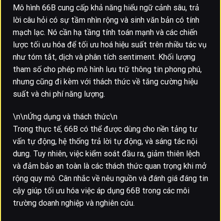
Mô hình 66B cung cấp khả năng hiểu ngữ cảnh sâu, trả
lời câu hỏi có sự tầm nhìn rộng và sinh văn bản có tính
mạch lạc. Nó cần hạ tầng tính toán mạnh và các chiến
lược tối ưu hóa để tối ưu hoá hiệu suất trên nhiều tác vụ
như tóm tắt, dịch và phân tích sentiment. Khối lượng
tham số cho phép mô hình lưu trữ thông tin phong phú,
nhưng cũng đi kèm với thách thức về tăng cường hiệu
suất và chi phí năng lượng.
\n
\n
Ứng dụng và thách thức
\n
Trong thực tế, 66B có thể được dùng cho nền tảng tư
vấn tự động, hệ thống trả lời tự động, và sáng tác nội
dung. Tuy nhiên, việc kiểm soát đầu ra, giảm thiên lệch
và đảm bảo an toàn là các thách thức quan trọng khi mở
rộng quy mô. Cân nhắc về nêu nguồn và đánh giá đáng tin
cậy giúp tối ưu hóa việc áp dụng 66B trong các môi
trường doanh nghiệp và nghiên cứu.