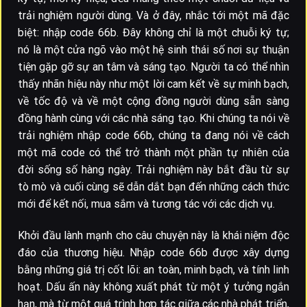
trải nghiệm người dùng. Và ở đây, nhắc tới một mã đặc
biệt: nhập code 66b. Đây không chỉ là một chuỗi ký tự;
nó là một cửa ngõ vào một hệ sinh thái số nơi sự thuận
tiện gặp gỡ sự an tâm và sáng tạo. Người ta có thể nhìn
thấy nhãn hiệu này như một lời cam kết về sự minh bạch,
về tốc độ và về một cộng đồng người dùng sẵn sàng
đồng hành cùng với các nhà sáng tạo. Khi chúng ta nói về
trải nghiệm nhập code 66b, chúng ta đang nói về cách
một mã code có thể trở thành một phần tự nhiên của
đời sống số hàng ngày. Trải nghiệm này bắt đầu từ sự
tò mò và cuối cùng sẽ dẫn dắt bạn đến những cách thức
mới để kết nối, mua sắm và tương tác với các dịch vụ.
Khởi đầu lành mạnh cho câu chuyện này là khái niệm độc
đáo của thương hiệu. Nhập code 66b được xây dựng
bằng những giá trị cốt lõi: an toàn, minh bạch, và tính linh
hoạt. Dấu ấn này không xuất phát từ một ý tưởng ngắn
hạn, mà từ một quá trình hợp tác giữa các nhà phát triển,