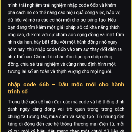
mình trải nghiệm trải nghiệm nhập code 66b và khám
phá cách nó có thể nâng cao hiệu quả công việc, bảo vệ
dữ liệu và mở ra các cơ hội mới cho sự sáng tạo. Nếu
bạn đang tìm kiếm một giải pháp số có khả năng thích
ứng cao, đi kèm với sự chăm sóc cộng đồng và một tầm
nhìn dài hạn, hãy bắt đầu với một hành động nhỏ ngày
hôm nay: thử nhập code 66b và xem sự thay đổi diễn ra
như thế nào. Chúng tôi chào đón bạn gia nhập cộng
đồng, chia sẻ trải nghiệm và cùng nhau định hình một
tương lai số an toàn và thịnh vượng cho mọi người.
nhập code 66b – Dấu mốc mới cho hành
trình số
Trong thế giới số hiện đại, các mã code và hệ thống định
danh ngày càng đóng vai trò quan trọng trong cách
chúng ta tương tác, mua sắm và sáng tạo. Từ những nền
tảng di động đến các hệ thống thương mại điện tử, mỗi
ký tự, mỗi ký hiệu, đều mang theo một chuỗi dữ liệu và