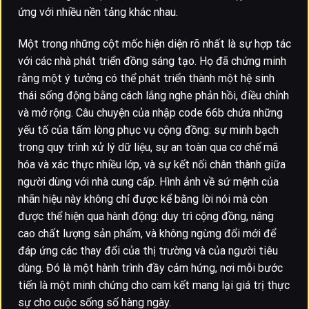
ứng với nhiều nền tảng khác nhau.
Một trong những cột mốc hiện diện rõ nhất là sự hợp tác
với các nhà phát triển đồng sáng tạo. Họ đã chứng minh
rằng một ý tưởng có thể phát triển thành một hệ sinh
thái sống động bằng cách lắng nghe phản hồi, điều chỉnh
và mở rộng. Câu chuyện của nhập code 66b chứa những
yếu tố của tấm lòng phục vụ cộng đồng: sự minh bạch
trong quy trình xử lý dữ liệu, sự an toàn qua cơ chế mã
hóa và xác thực nhiều lớp, và sự kết nối chân thành giữa
người dùng với nhà cung cấp. Hình ảnh về sứ mệnh của
nhãn hiệu này không chỉ được kể bằng lời nói mà còn
được thể hiện qua hành động: duy trì cộng đồng, nâng
cao chất lượng sản phẩm, và không ngừng đổi mới để
đáp ứng các thay đổi của thị trường và của người tiêu
dùng. Đó là một hành trình đầy cảm hứng, nơi mỗi bước
tiến là một minh chứng cho cam kết mang lại giá trị thực
sự cho cuộc sống số hàng ngày.