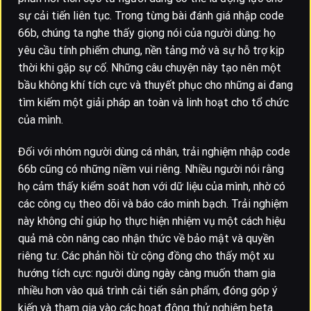
sự cải tiến liên tục. Trong từng bài đánh giá nhập code
66b, chúng ta nghe thấy giọng nói của người dùng: họ
yêu cầu tính phiếm chung, nền tảng mở và sự hỗ trợ kịp
thời khi gặp sự cố. Những câu chuyện này tạo nên một
bầu không khí tích cực và thuyết phục cho những ai đang
tìm kiếm một giải pháp an toàn và linh hoạt cho tổ chức
của mình.
Đối với nhóm người dùng cá nhân, trải nghiệm nhập code
66b cũng có những niềm vui riêng. Nhiều người nói rằng
họ cảm thấy kiểm soát hơn với dữ liệu của mình, nhờ có
các công cụ theo dõi và báo cáo minh bạch. Trải nghiệm
này không chỉ giúp họ thực hiện nhiệm vụ một cách hiệu
quả mà còn nâng cao nhận thức về bảo mật và quyền
riêng tư. Các phản hồi từ cộng đồng cho thấy một xu
hướng tích cực: người dùng ngày càng muốn tham gia
nhiều hơn vào quá trình cải tiến sản phẩm, đóng góp ý
kiến và tham gia vào các hoạt động thử nghiệm beta.