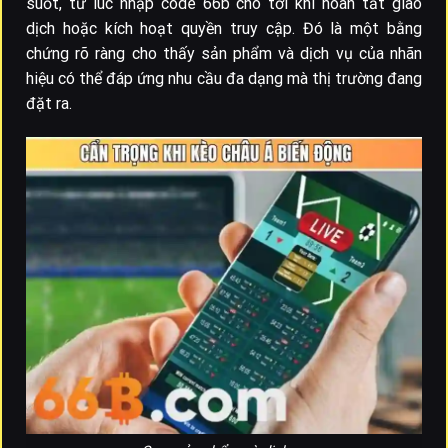
suốt, từ lúc nhập code 66b cho tới khi hoàn tất giao
dịch hoặc kích hoạt quyền truy cập. Đó là một bằng
chứng rõ ràng cho thấy sản phẩm và dịch vụ của nhãn
hiệu có thể đáp ứng nhu cầu đa dạng mà thị trường đang
đặt ra.