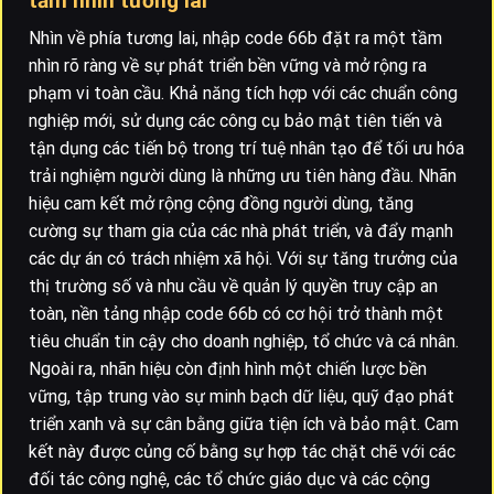
tầm nhìn tương lai
Nhìn về phía tương lai, nhập code 66b đặt ra một tầm
nhìn rõ ràng về sự phát triển bền vững và mở rộng ra
phạm vi toàn cầu. Khả năng tích hợp với các chuẩn công
nghiệp mới, sử dụng các công cụ bảo mật tiên tiến và
tận dụng các tiến bộ trong trí tuệ nhân tạo để tối ưu hóa
trải nghiệm người dùng là những ưu tiên hàng đầu. Nhãn
hiệu cam kết mở rộng cộng đồng người dùng, tăng
cường sự tham gia của các nhà phát triển, và đẩy mạnh
các dự án có trách nhiệm xã hội. Với sự tăng trưởng của
thị trường số và nhu cầu về quản lý quyền truy cập an
toàn, nền tảng nhập code 66b có cơ hội trở thành một
tiêu chuẩn tin cậy cho doanh nghiệp, tổ chức và cá nhân.
Ngoài ra, nhãn hiệu còn định hình một chiến lược bền
vững, tập trung vào sự minh bạch dữ liệu, quỹ đạo phát
triển xanh và sự cân bằng giữa tiện ích và bảo mật. Cam
kết này được củng cố bằng sự hợp tác chặt chẽ với các
đối tác công nghệ, các tổ chức giáo dục và các cộng