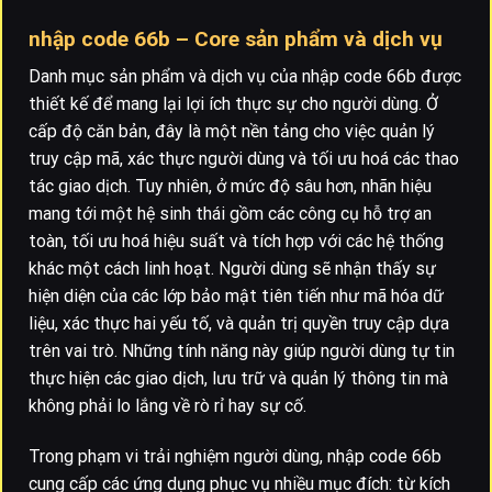
nhập code 66b – Core sản phẩm và dịch vụ
Danh mục sản phẩm và dịch vụ của nhập code 66b được
thiết kế để mang lại lợi ích thực sự cho người dùng. Ở
cấp độ căn bản, đây là một nền tảng cho việc quản lý
truy cập mã, xác thực người dùng và tối ưu hoá các thao
tác giao dịch. Tuy nhiên, ở mức độ sâu hơn, nhãn hiệu
mang tới một hệ sinh thái gồm các công cụ hỗ trợ an
toàn, tối ưu hoá hiệu suất và tích hợp với các hệ thống
khác một cách linh hoạt. Người dùng sẽ nhận thấy sự
hiện diện của các lớp bảo mật tiên tiến như mã hóa dữ
liệu, xác thực hai yếu tố, và quản trị quyền truy cập dựa
trên vai trò. Những tính năng này giúp người dùng tự tin
thực hiện các giao dịch, lưu trữ và quản lý thông tin mà
không phải lo lắng về rò rỉ hay sự cố.
Trong phạm vi trải nghiệm người dùng, nhập code 66b
cung cấp các ứng dụng phục vụ nhiều mục đích: từ kích