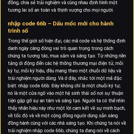
đồng, chia sẻ trải nghiệm và cùng nhau định hình một
tương lai số an toàn và thịnh vượng cho mọi người.
nhập code 66b – Dấu mốc mới cho hành
trình số
Trong thế giới số hiện đại, các mã code và hệ thống định
danh ngày càng đóng vai trò quan trọng trong cách
chúng ta tương tác, mua sắm và sáng tạo. Từ những nền
tảng di động đến các hệ thống thương mại điện tử, mỗi
ký tự, mỗi ký hiệu, đều mang theo một chuỗi dữ liệu và
trải nghiệm người dùng. Và ở đây, nhắc tới một mã đặc
biệt: nhập code 66b. Đây không chỉ là một chuỗi ký tự;
nó là một cửa ngõ vào một hệ sinh thái số nơi sự thuận
tiện gặp gỡ sự an tâm và sáng tạo. Người ta có thể nhìn
thấy nhãn hiệu này như một lời cam kết về sự minh bạch,
về tốc độ và về một cộng đồng người dùng sẵn sàng
đồng hành cùng với các nhà sáng tạo. Khi chúng ta nói về
trải nghiệm nhập code 66b, chúng ta đang nói về cách