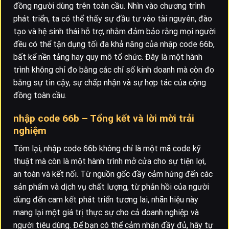
đồng người dùng trên toàn cầu. Nhìn vào chương trình
phát triển, ta có thể thấy sự đầu tư vào tài nguyên, đào
tạo và hệ sinh thái hỗ trợ, nhằm đảm bảo rằng mọi người
đều có thể tận dụng tối đa khả năng của nhập code 66b,
bất kể nền tảng hay quy mô tổ chức. Đây là một hành
trình không chỉ đo bằng các chỉ số kinh doanh mà còn đo
bằng sự tin cậy, sự chấp nhận và sự hợp tác của cộng
đồng toàn cầu.
nhập code 66b – Tổng kết và lời mời trải
nghiệm
Tóm lại, nhập code 66b không chỉ là một mã code kỹ
thuật mà còn là một hành trình mở cửa cho sự tiện lợi,
an toàn và kết nối. Từ nguồn gốc đầy cảm hứng đến các
sản phẩm và dịch vụ chất lượng, từ phản hồi của người
dùng đến cam kết phát triển tương lai, nhãn hiệu này
mang lại một giá trị thực sự cho cả doanh nghiệp và
người tiêu dùng. Để bạn có thể cảm nhận đầy đủ, hãy tự