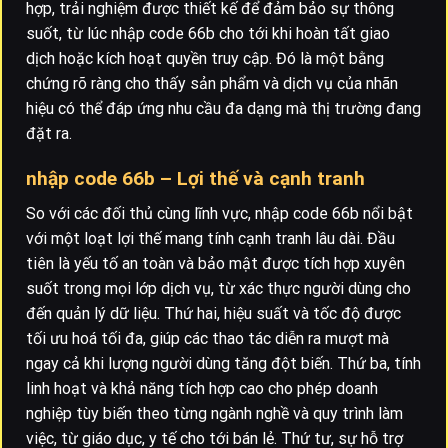
hợp, trải nghiệm được thiết kế để đảm bảo sự thông
suốt, từ lúc nhập code 66b cho tới khi hoàn tất giao
dịch hoặc kích hoạt quyền truy cập. Đó là một bằng
chứng rõ ràng cho thấy sản phẩm và dịch vụ của nhãn
hiệu có thể đáp ứng nhu cầu đa dạng mà thị trường đang
đặt ra.
nhập code 66b – Lợi thế và cạnh tranh
So với các đối thủ cùng lĩnh vực, nhập code 66b nổi bật
với một loạt lợi thế mang tính cạnh tranh lâu dài. Đầu
tiên là yếu tố an toàn và bảo mật được tích hợp xuyên
suốt trong mọi lớp dịch vụ, từ xác thực người dùng cho
đến quản lý dữ liệu. Thứ hai, hiệu suất và tốc độ được
tối ưu hoá tối đa, giúp các thao tác diễn ra mượt mà
ngay cả khi lượng người dùng tăng đột biến. Thứ ba, tính
linh hoạt và khả năng tích hợp cao cho phép doanh
nghiệp tùy biến theo từng ngành nghề và quy trình làm
việc, từ giáo dục, y tế cho tới bán lẻ. Thứ tư, sự hỗ trợ