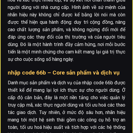
người dùng với nhà cung cấp. Hình ảnh về sứ mệnh của
nhãn hiệu này không chỉ được kể bằng lời nói mà còn
được thể hiện qua hành động: duy trì cộng đồng, nâng
cao chất lượng sản phẩm, và không ngừng đổi mới để
đáp ứng các thay đổi của thị trường và của người tiêu
dùng. Đó là một hành trình đầy cảm hứng, nơi mỗi bước
tiến là một minh chứng cho cam kết mang lại giá trị thực
sự cho cuộc sống số hàng ngày.
nhập code 66b – Core sản phẩm và dịch vụ
Danh mục sản phẩm và dịch vụ của nhập code 66b được
thiết kế để mang lại lợi ích thực sự cho người dùng. Ở
cấp độ căn bản, đây là một nền tảng cho việc quản lý
truy cập mã, xác thực người dùng và tối ưu hoá các thao
tác giao dịch. Tuy nhiên, ở mức độ sâu hơn, nhãn hiệu
mang tới một hệ sinh thái gồm các công cụ hỗ trợ an
toàn, tối ưu hoá hiệu suất và tích hợp với các hệ thống