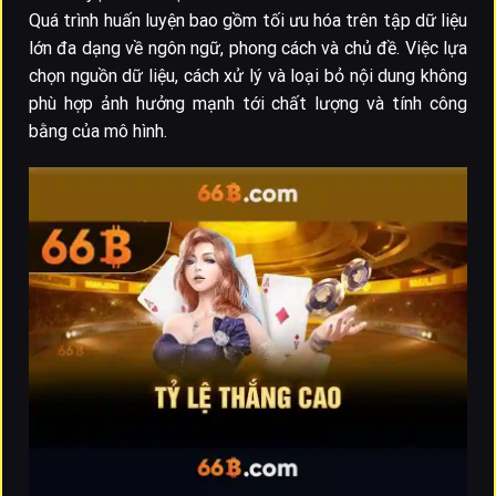
Quá trình huấn luyện bao gồm tối ưu hóa trên tập dữ liệu
lớn đa dạng về ngôn ngữ, phong cách và chủ đề. Việc lựa
chọn nguồn dữ liệu, cách xử lý và loại bỏ nội dung không
phù hợp ảnh hưởng mạnh tới chất lượng và tính công
bằng của mô hình.