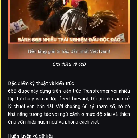
Giới thiệu về 66B
Đặc điểm kỹ thuật và kiến trúc
66B được xây dựng trên kiến trúc Transformer với nhiều
lớp tự chú ý và các lớp feed-forward, tối ưu cho việc xử
lý chuỗi văn bản dài. Với khoảng 66 tỷ tham số, nó có
khả năng tương tác với ngữ cảnh ở mức độ sâu và thích
ứng với nhiều ngôn ngữ và phong cách viết.
Huấn luyện và dữ liệu