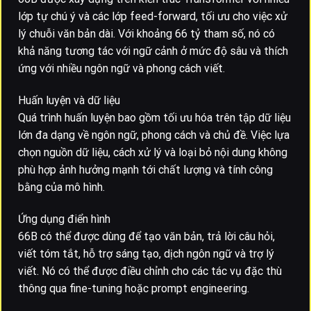
lớp tự chú ý và các lớp feed-forward, tối ưu cho việc xử
lý chuỗi văn bản dài. Với khoảng 66 tỷ tham số, nó có
khả năng tương tác với ngữ cảnh ở mức độ sâu và thích
ứng với nhiều ngôn ngữ và phong cách viết.
Huấn luyện và dữ liệu
Quá trình huấn luyện bao gồm tối ưu hóa trên tập dữ liệu
lớn đa dạng về ngôn ngữ, phong cách và chủ đề. Việc lựa
chọn nguồn dữ liệu, cách xử lý và loại bỏ nội dung không
phù hợp ảnh hưởng mạnh tới chất lượng và tính công
bằng của mô hình.
Ứng dụng điển hình
66B có thể được dùng để tạo văn bản, trả lời câu hỏi,
viết tóm tắt, hỗ trợ sáng tạo, dịch ngôn ngữ và trợ lý
viết. Nó có thể được điều chỉnh cho các tác vụ đặc thù
thông qua fine-tuning hoặc prompt engineering.