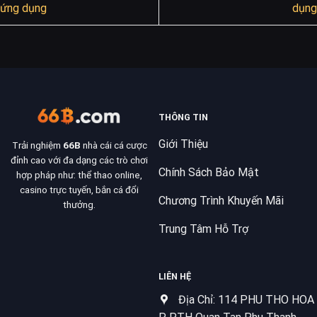
ứng dụng
dụng
THÔNG TIN
Giới Thiệu
Trải nghiệm
66B
nhà cái cá cược
đỉnh cao với đa dạng các trò chơi
Chính Sách Bảo Mật
hợp pháp như: thể thao online,
casino trực tuyến, bắn cá đổi
Chương Trình Khuyến Mãi
thưởng.
Trung Tâm Hỗ Trợ
LIÊN HỆ
Địa Chỉ: 114 PHU THO HOA