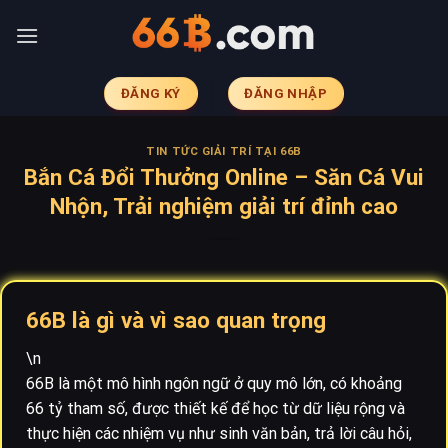
Skip
to
content
ĐĂNG KÝ
ĐĂNG NHẬP
TIN TỨC GIẢI TRÍ TẠI 66B
Bắn Cá Đổi Thưởng Online – Săn Cá Vui
Nhộn, Trải nghiệm giải trí đỉnh cao
66B là gì và vì sao quan trọng
\n
66B là một mô hình ngôn ngữ ở quy mô lớn, có khoảng
66 tỷ tham số, được thiết kế để học từ dữ liệu rộng và
thực hiện các nhiệm vụ như sinh văn bản, trả lời câu hỏi,