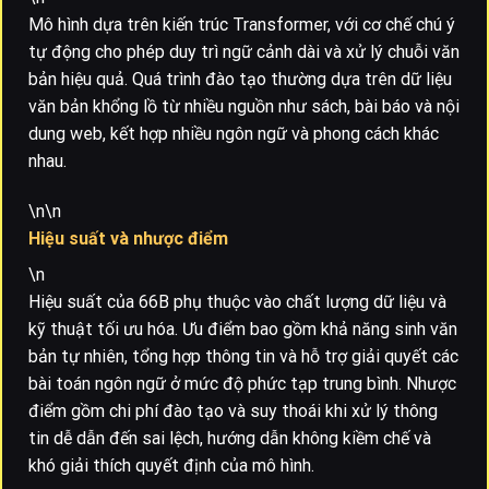
Mô hình dựa trên kiến trúc Transformer, với cơ chế chú ý
tự động cho phép duy trì ngữ cảnh dài và xử lý chuỗi văn
bản hiệu quả. Quá trình đào tạo thường dựa trên dữ liệu
văn bản khổng lồ từ nhiều nguồn như sách, bài báo và nội
dung web, kết hợp nhiều ngôn ngữ và phong cách khác
nhau.
\n
\n
Hiệu suất và nhược điểm
\n
Hiệu suất của 66B phụ thuộc vào chất lượng dữ liệu và
kỹ thuật tối ưu hóa. Ưu điểm bao gồm khả năng sinh văn
bản tự nhiên, tổng hợp thông tin và hỗ trợ giải quyết các
bài toán ngôn ngữ ở mức độ phức tạp trung bình. Nhược
điểm gồm chi phí đào tạo và suy thoái khi xử lý thông
tin dễ dẫn đến sai lệch, hướng dẫn không kiềm chế và
khó giải thích quyết định của mô hình.