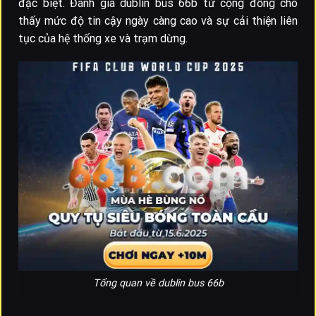
đặc biệt. Đánh giá dublin bus 66b từ cộng đồng cho
thấy mức độ tin cậy ngày càng cao và sự cải thiện liên
tục của hệ thống xe và trạm dừng.
Tổng quan về dublin bus 66b