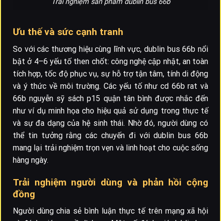
Trải nghiệm sản phẩm dublin bus 66b
Ưu thế và sức cạnh tranh
So với các thương hiệu cùng lĩnh vực, dublin bus 66b nổi
bật ở 4–6 yếu tố then chốt: công nghệ cập nhật, an toàn
tích hợp, tốc độ phục vụ, sự hỗ trợ tận tâm, tính di động
và ý thức về môi trường. Các yếu tố như cd 66b rat và
66b nguyễn sỹ sách p15 quận tân bình được nhắc đến
như ví dụ minh họa cho hiệu quả sử dụng trong thực tế
và sự đa dạng của hệ sinh thái. Nhờ đó, người dùng có
thể tin tưởng rằng các chuyến đi với dublin bus 66b
mang lại trải nghiệm trọn vẹn và linh hoạt cho cuộc sống
hàng ngày.
Trải nghiệm người dùng và phản hồi cộng
đồng
Người dùng chia sẻ bình luận thực tế trên mạng xã hội