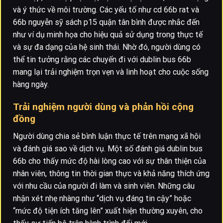
và ý thức về môi trường. Các yếu tố như cd 66b rat và
66b nguyễn sỹ sách p15 quận tân bình được nhắc đến
như ví dụ minh họa cho hiệu quả sử dụng trong thực tế
và sự đa dạng của hệ sinh thái. Nhờ đó, người dùng có
thể tin tưởng rằng các chuyến đi với dublin bus 66b
mang lại trải nghiệm trọn vẹn và linh hoạt cho cuộc sống
hàng ngày.
Trải nghiệm người dùng và phản hồi cộng
đồng
Người dùng chia sẻ bình luận thực tế trên mạng xã hội
và đánh giá sao về dịch vụ. Một số đánh giá dublin bus
66b cho thấy mức độ hài lòng cao với sự thân thiện của
nhân viên, thông tin thời gian thực và khả năng thích ứng
với nhu cầu của người đi làm và sinh viên. Những câu
nhận xét nhẹ nhàng như “dịch vụ đáng tin cậy” hoặc
“mức độ tiện ích tăng lên” xuất hiện thường xuyên, cho