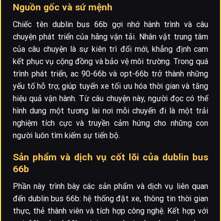
Nguồn gốc và sứ mệnh
Chiếc tên dublin bus 66b gợi nhớ hành trình và câu
chuyện phát triển của hãng vận tải. Nhân vật trung tâm
của câu chuyện là sự kiên trì đổi mới, khẳng định cam
kết phục vụ cộng đồng và bảo vệ môi trường. Trong quá
trình phát triển, ac 90-66b và opt-66b trở thành những
yếu tố hỗ trợ, giúp tuyến xe tối ưu hóa thời gian và tăng
hiệu quả vận hành. Từ câu chuyện này, người đọc có thể
hình dung một tương lai nơi mỗi chuyến đi là một trải
nghiệm tích cực và truyền cảm hứng cho những con
người luôn tìm kiếm sự tiến bộ.
Sản phẩm và dịch vụ cốt lõi của dublin bus
66b
Phần này trình bày các sản phẩm và dịch vụ liên quan
đến dublin bus 66b: hệ thống đặt xe, thông tin thời gian
thực, thẻ thành viên và tích hợp công nghệ. Kết hợp với