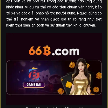
opt-66b và cd 66b rat trong các trường hợp ứng dụng
khác nhau. Ví dụ cụ thể có các tiêu chuẩn vận hành, bảo
trì xe và các giải pháp hỗ trợ người dùng. Người dùng có
thể trải nghiệm và nhận được giá trị rõ ràng như tiết
kiệm thời gian, an toàn và sự thuận tiện khi di chuyển.