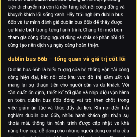
tiện di chuyển mà còn là nền tảng kết nối cộng đồng và
khuyến khích lối sống xanh. Hãy trải nghiệm dublin bus
66b và tự mình đánh giá dublin bus 66b để thấy được
sự khác biệt trong từng hành trình. Chúng tôi mời bạn
tham gia cộng đồng người dùng và chia sẻ phản hồi để
cùng tạo nên dịch vụ ngày càng hoàn thiện.
dublin bus 66b – tổng quan và giá trị cốt lõi
Dublin bus 66b là biểu tượng của hệ thống vận tải công
cộng hiện đại, kết nối các khu vực đô thị sầm uất và
mang lại sự thuận tiện cho người dân và du khách. Với
tần suất ổn định, thiết kế tối giản và nhịp điệu vận hành
an toàn, dublin bus 66b đóng vai trò then chốt trong
việc giảm ùn tắc và thúc đẩy du lịch. Khi nói đến trải
nghiệm dublin bus 66b, nhiều hành khách ghi nhận sự
thoải mái, thông tin hành trình được cập nhật và khả
năng truy cập dễ dàng cho những người dùng có nhu cầu