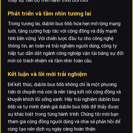
thấy sự tiến bộ trên hành trình đổi mới.
Phát triển và tầm nhìn tương lai
Trong tương lai, dublin bus 66b hứa hẹn mở rộng mạng
lưới, tăng cường hợp tác với cộng đồng và đẩy mạnh
tính bền vững. Với chiến lược đầu tư cho công nghệ
thông tin, an toàn và trải nghiệm người dùng, công ty
tiếp tục dẫn dắt ngành công nghiệp vận tải bằng sự đổi
mới có trách nhiệm và tầm nhìn toàn cầu.
Kết luận và lời mời trải nghiệm
Để kết thúc, dublin bus 66b không chỉ là một phương
tiện di chuyển mà còn là nền tảng kết nối cộng đồng và
khuyến khích lối sống xanh. Hãy trải nghiệm dublin bus
66b và tự mình đánh giá dublin bus 66b để thấy được
sự khác biệt trong từng hành trình. Chúng tôi mời bạn
tham gia cộng đồng người dùng và chia sẻ phản hồi để
cùng tạo nên dịch vụ ngày càng hoàn thiện.