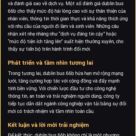
và đánh giá sao về dịch vụ. Một số đánh giá dublin bus
66b cho thấy mức độ hài lòng cao với sự thân thiện của
nhân viên, thông tin thời gian thực và khả năng thích ứng
với nhu cầu của người đi làm và sinh viên. Những câu
nhận xét nhẹ nhàng như “dịch vụ đáng tin cậy” hoặc
“mức độ tiện ích tăng lên” xuất hiện thường xuyên, cho
thấy sự tiến bộ trên hành trình đổi mới.
Phát triển và tầm nhìn tương lai
Trong tương lai, dublin bus 66b hứa hẹn mở rộng mạng
lưới, tăng cường hợp tác với cộng đồng và đẩy mạnh
tính bền vững. Với chiến lược đầu tư cho công nghệ
thông tin, an toàn và trải nghiệm người dùng, công ty
tiếp tục dẫn dắt ngành công nghiệp vận tải bằng sự đổi
mới có trách nhiệm và tầm nhìn toàn cầu.
Kết luận và lời mời trải nghiệm
Để kết thúc, dublin bus 66b không chỉ là một phương