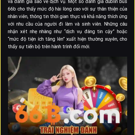
và đánh giá sao về dịch vụ. Một số đánh giá dublin bus
66b cho thấy mức độ hài lòng cao với sự thân thiện của
nhân viên, thông tin thời gian thực và khả năng thích ứng
với nhu cầu của người đi làm và sinh viên. Những câu
nhận xét nhẹ nhàng như “dịch vụ đáng tin cậy” hoặc
“mức độ tiện ích tăng lên” xuất hiện thường xuyên, cho
thấy sự tiến bộ trên hành trình đổi mới.