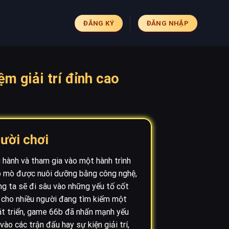
ĐĂNG KÝ
ĐĂNG NHẬP
m giải trí đỉnh cao
ười chơi
 hành và tham gia vào một hành trình
tò mò được nuôi dưỡng bằng công nghệ,
ng ta sẽ đi sâu vào những yếu tố cốt
ời cho nhiều người đang tìm kiếm một
hát triển, game 66b đã nhấn mạnh yếu
ào các trận đấu hay sự kiện giải trí,