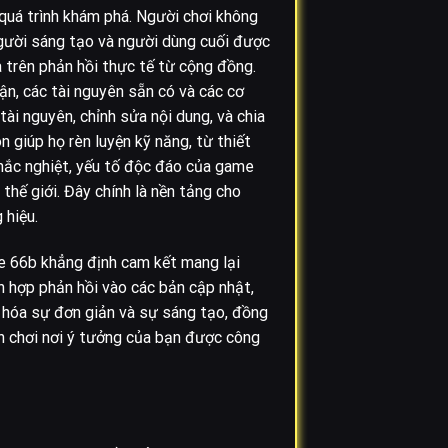
 quá trình khám phá. Người chơi không
người sáng tạo và người dùng cuối được
 trên phản hồi thực tế từ cộng đồng.
n, các tài nguyên sẵn có và các cơ
ài nguyên, chỉnh sửa nội dung, và chia
 giúp họ rèn luyện kỹ năng, từ thiết
khắc nghiệt, yếu tố độc đáo của game
thế giới. Đây chính là nền tảng cho
 hiệu.
e 66b khẳng định cam kết mang lại
ch hợp phản hồi vào các bản cập nhật,
u hóa sự đơn giản và sự sáng tạo, đồng
n chơi nơi ý tưởng của bạn được công