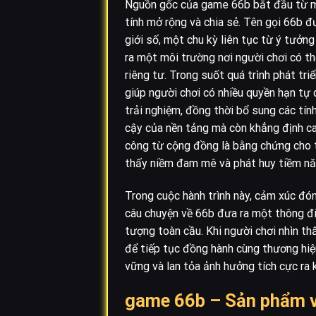
Nguồn gốc của game 66b bắt đầu từ 
tính mở rộng và chia sẻ. Tên gọi 66b đ
giới số, một chu kỳ liên tục từ ý tưở
ra một môi trường nơi người chơi có t
riêng tư. Trong suốt quá trình phát tr
giúp người chơi có nhiều quyền hạn tự 
trải nghiệm, đồng thời bổ sung các tí
cậy của nền tảng mà còn khẳng định c
công từ cộng đồng là bằng chứng cho t
thấy niềm đam mê và phát huy tiềm nă
Trong cuộc hành trình này, cảm xúc đó
câu chuyện về 66b đưa ra một thông đi
tượng toàn cầu. Khi người chơi nhìn t
để tiếp tục đồng hành cùng thương hiệ
vững và lan tỏa ảnh hưởng tích cực ra k
game 66b – Sản phẩm và