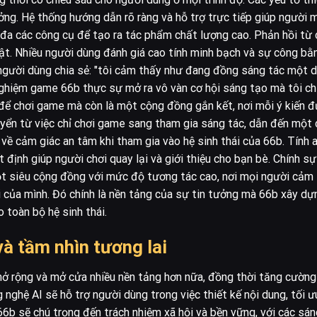
ởng. Hệ thống hướng dẫn rõ ràng và hỗ trợ trực tiếp giúp người 
i đa các công cụ để tạo ra tác phẩm chất lượng cao. Phản hồi t
ật. Nhiều người dùng đánh giá cao tính minh bạch và sự công bằn
người dùng chia sẻ: "tôi cảm thấy như đang đồng sáng tác một d
i nghiệm game 66b thực sự mở ra vô vàn cơ hội sáng tạo mà tôi c
 để chơi game mà còn là một cộng đồng gắn kết, nơi mỗi ý kiến 
yển từ việc chỉ chơi game sang tham gia sáng tác, dẫn đến một ch
về cảm giác an tâm khi tham gia vào hệ sinh thái của 66b. Tính a
 định giúp người chơi quay lại và giới thiệu cho bạn bè. Chính s
t siêu cộng đồng với mức độ tương tác cao, nơi mọi người cảm 
 của mình. Đó chính là nền tảng của sự tin tưởng mà 66b xây dự
 toàn bộ hệ sinh thái.
và tầm nhìn tương lai
mở rộng và mở cửa nhiều nền tảng hơn nữa, đồng thời tăng cườn
nghệ AI sẽ hỗ trợ người dùng trong việc thiết kế nội dung, tối ưu
6b sẽ chú trọng đến trách nhiệm xã hội và bền vững, với các sá