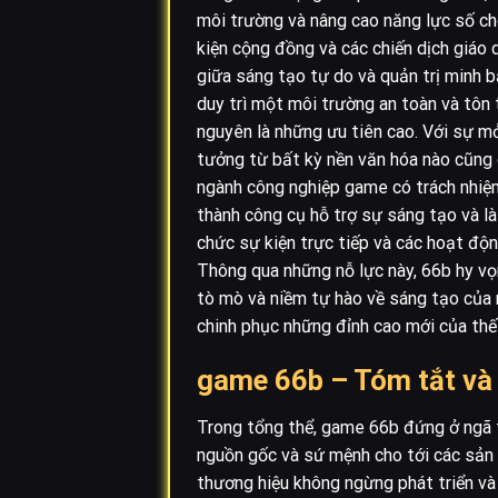
môi trường và nâng cao năng lực số ch
kiện cộng đồng và các chiến dịch giáo
giữa sáng tạo tự do và quản trị minh b
duy trì một môi trường an toàn và tôn 
nguyên là những ưu tiên cao. Với sự m
tưởng từ bất kỳ nền văn hóa nào cũng c
ngành công nghiệp game có trách nhiệm
thành công cụ hỗ trợ sự sáng tạo và là
chức sự kiện trực tiếp và các hoạt độn
Thông qua những nỗ lực này, 66b hy vọn
tò mò và niềm tự hào về sáng tạo của 
chinh phục những đỉnh cao mới của thế 
game 66b – Tóm tắt và 
Trong tổng thể, game 66b đứng ở ngã t
nguồn gốc và sứ mệnh cho tới các sản 
thương hiệu không ngừng phát triển và 