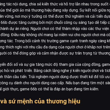
g tác nội dung, chia sẻ kiến thức và hỗ trợ lẫn nhau trong suốt
 của thế giới ảo mà thương hiệu đang xây dựng. Sự kết nối giữa 
ền vững, nơi mọi ý tưởng có thể được thử nghiệm và cải tiến dựa
 66b được tăng cường bởi một chuỗi công cụ sáng tạo dễ tiếp cậ
hành dự án riêng. Người chơi có thể thâm nhập vào các thư viện t
ồng. Điều này không chỉ mang lại niềm vui cho người chơi mà còn
tương tác. Trong bối cảnh thị trường game cạnh tranh ngày càng 
 thích nghi với nhu cầu đa dạng của người chơi ở khắp nơi trên 
gười có thể đóng góp và cảm nhận được sự trân trọng từ thương
uyển đổi số và sự gia tăng mức độ tham gia của cộng đồng, gam
c hỏi và phát triển. Bằng cách lắng nghe ý kiến người chơi và tí
nh thần cầu tiến. Trải nghiệm người dùng được thiết kế để tối ư
g công cụ dành cho người dùng cao cấp. Nếu bạn đang tìm một sâ
ế giới thực, game 66b có thể là đáp án bạn đang tìm kiếm.
và sứ mệnh của thương hiệu