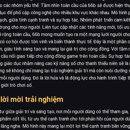
o các nhóm yếu thế. Tầm nhìn toàn cầu của 66b sẽ được hiện th
 dục để phổ cập công nghệ cho nhiều khu vực khác nhau. Mô hình 
ạch, giữa tính cạnh tranh và sự hợp tác. Nhóm phát triển cam kết 
trọng cho mọi người. Liên tục cập nhật các tính năng mới, tối ưu
ở rộng toàn cầu, 66b mong muốn tạo ra một mạng lưới người chơi
ó cơ hội được tôn vinh và biến thành thực tế. Đây là một phần c
, giàu tính sáng tạo và mang lại giá trị cho cộng đồng. Với tầ
 cầu nối giao tiếp cho cộng đồng game trên toàn cầu. Sự hợp tác
g giáo dục nhằm nâng cao kỹ năng số cho thanh thiếu niên sẽ là 
g sẽ không chỉ mang lại trải nghiệm giải trí mà còn nuôi dưỡng s
mỗi người dùng. Đó là lời hứa và là động lực cho hành trình tiế
giới trò chơi số.
lời mời trải nghiệm
ư giữa giải trí và sáng tạo, nơi mỗi người dùng có thể tham gi
phẩm cốt lõi, từ ưu thế cạnh tranh cho tới phản hồi của người d
lắng nghe. Mô hình này mang lại một lợi thế cạnh tranh bền vững