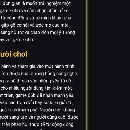
ỉ đơn giản là muốn trải nghiệm một
ệm game 66b và cảm nhận phần mềm
iá từ cộng đồng và tự mình khám phá
o gặp gỡ cơ hội và ước mơ của mỗi
 sàng hỗ trợ và chào đón mọi ý tưởng
ay với game 66b.
ười chơi
 hành và tham gia vào một hành trình
tò mò được nuôi dưỡng bằng công nghệ,
ng ta sẽ đi sâu vào những yếu tố cốt
ời cho nhiều người đang tìm kiếm một
hát triển, game 66b đã nhấn mạnh yếu
ào các trận đấu hay sự kiện giải trí,
 quá trình khám phá. Người chơi không
người sáng tạo và người dùng cuối được
 trên phản hồi thực tế từ cộng đồng.