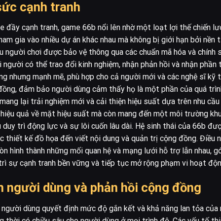
sức cạnh tranh
đầy cạnh tranh, game 66b nổi lên nhờ một loạt lợi thế chiến lượ
am gia vào nhiều dự án khác nhau mà không bị giới hạn bởi nền t
u người chơi được bảo vệ thông qua các chuẩn mã hóa và chính s
i người có thể trao đổi kinh nghiệm, nhận phản hồi và nhận phầ
ng nhưng mạnh mẽ, phù hợp cho cả người mới và các nghệ sĩ kỹ 
g đồng, đảm bảo người dùng cảm thấy họ là một phần của quá trì
 mang lại trải nghiệm mới và cải thiện hiệu suất dựa trên nhu cầ
i hiệu quả về mặt hiệu suất mà còn mang đến một môi trường khu
u duy trì động lực và sự lôi cuốn lâu dài. Hệ sinh thái của 66b đ
iệc thiết kế đồ họa đến viết nội dung và quản trị cộng đồng. Điều
còn hình thành những mối quan hệ và mạng lưới hỗ trợ lẫn nhau, 
rì sự cạnh tranh bền vững và tiếp tục mở rộng phạm vi hoạt động
m người dùng và phản hồi cộng đồng
ệm người dùng quyết định mức độ gắn kết và khả năng lan tỏa của
ng thời có chiều sâu cho người dùng ở mọi trình độ. Các yếu tố th