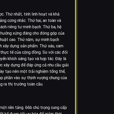
c. Thứ nhất, tính linh hoạt và khả
ảng cứng nhắc. Thứ hai, an toàn và
ách riêng tư minh bạch. Thứ ba, hệ
n thưởng xứng đáng cho đóng góp của
thuật cao. Thứ năm, sự minh bạch
nh xây dựng sản phẩm. Thứ sáu, cam
u thực tế của cộng đồng. So với các đối
yến khích sáng tạo và hợp tác. Đây là
ược xây dựng để đáp ứng cả nhu cầu giải
 này tạo nên một trải nghiệm tổng thể,
góp phần vào sự thịnh vượng chung của
 ra thị trường toàn cầu.
 một nền tảng. 66b chú trọng cung cấp
iết kế được tối ưu hóa để giảm thời