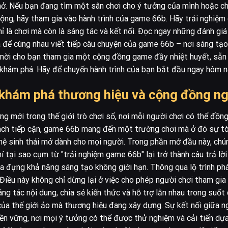
ở. Nếu bạn đang tìm một sân chơi cho ý tưởng của mình hoặc ch
rộng, hãy tham gia vào hành trình của game 66b. Hãy trải nghi
hỉ là chơi mà còn là sáng tác và kết nối. Đọc ngay những đánh g
a để cùng nhau viết tiếp câu chuyện của game 66b – nơi sáng tạ
i mời cho bạn tham gia một cộng đồng game đầy nhiệt huyết, sẵn
 khám phá. Hãy để chuyến hành trình của bạn bắt đầu ngay hôm n
 khám phá thương hiệu và cộng đồng ng
mới trong thế giới trò chơi số, nơi mỗi người chơi có thể đồng
 cách tiếp cận, game 66b mang đến một trường chơi mà ở đó sự 
hệ sinh thái mở dành cho mọi người. Trong phần mở đầu này, chú
mí tại sao cụm từ "trải nghiệm game 66b" lại trở thành câu trả l
hứa đựng khả năng sáng tạo không giới hạn. Thông qua lộ trình p
iều này không chỉ dừng lại ở việc cho phép người chơi tham gia v
g tác nội dung, chia sẻ kiến thức và hỗ trợ lẫn nhau trong suốt
 của thế giới ảo mà thương hiệu đang xây dựng. Sự kết nối giữa 
ền vững, nơi mọi ý tưởng có thể được thử nghiệm và cải tiến dựa