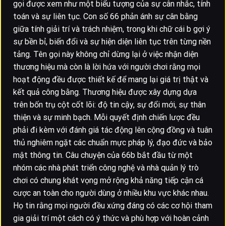
gọi được xem như một biểu tượng của sự cân nhắc, tính
toán và sự liên tục. Con số 66 phản ánh sự cân bằng
giữa tính giải trí và trách nhiệm, trong khi chữ cái b gợi ý
sự bền bỉ, biến đổi và sự hiện diện liên tục trên từng nền
tảng. Tên gọi này không chỉ dừng lại ở việc nhận diện
thương hiệu mà còn là lời hứa với người chơi rằng mọi
hoạt động đều được thiết kế để mang lại giá trị thật và
kết quả công bằng. Thương hiệu được xây dựng dựa
trên bốn trụ cột cốt lõi: độ tin cậy, sự đổi mới, sự thân
thiện và sự minh bạch. Mỗi quyết định chiến lược đều
phải đi kèm với đánh giá tác động lên cộng đồng và tuân
thủ nghiêm ngặt các chuẩn mực pháp lý, đạo đức và bảo
mật thông tin. Câu chuyện của 66b bắt đầu từ một
nhóm các nhà phát triển công nghệ và nhà quản lý trò
chơi có chung khát vọng mở rộng khả năng tiếp cận cá
cược an toàn cho người dùng ở nhiều khu vực khác nhau.
Họ tin rằng mọi người đều xứng đáng có các cơ hội tham
gia giải trí một cách có ý thức và phù hợp với hoàn cảnh