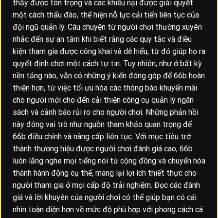
thấy được tôn trọng và các khiếu nại được giải quyết
một cách thấu đáo, thể hiện nỗ lực cải tiến liên tục của
đội ngũ quản lý. Câu chuyện từ người chơi thường xuyên
nhắc đến sự an tâm khi biết rằng các quy tắc và điều
kiện tham gia được công khai và dễ hiểu, từ đó giúp họ ra
quyết định chơi một cách tự tin. Tuy nhiên, như ở bất kỳ
nền tảng nào, vẫn có những ý kiến đóng góp để 66b hoàn
thiện hơn, từ việc tối ưu hóa các thông báo khuyến mãi
cho người mới cho đến cải thiện công cụ quản lý ngân
sách và cảnh báo rủi ro cho người chơi. Những phản hồi
này đóng vai trò như nguồn tham khảo quan trọng để
66b điều chỉnh và nâng cấp liên tục. Với mục tiêu trở
thành thương hiệu được người chơi đánh giá cao, 66b
luôn lắng nghe mọi tiếng nói từ cộng đồng và chuyển hóa
thành hành động cụ thể, mang lại lợi ích thiết thực cho
người tham gia ở mọi cấp độ trải nghiệm. Đọc các đánh
giá và lời khuyên của người chơi có thể giúp bạn có cái
nhìn toàn diện hơn về mức độ phù hợp với phong cách cá