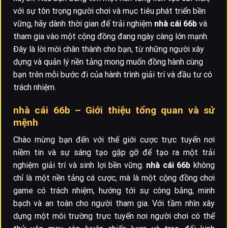
với sự tôn trọng người chơi và mục tiêu phát triển bền
vững, hãy dành thời gian để trải nghiệm
nhà cái 66b
và
tham gia vào một cộng đồng đang ngày càng lớn mạnh.
Đây là lời mời chân thành cho bạn, từ những người xây
dựng và quản lý nền tảng mong muốn đồng hành cùng
bạn trên mỗi bước đi của hành trình giải trí và đầu tư có
trách nhiệm.
nhà cái 66b – Giới thiệu tổng quan và sứ
mệnh
Chào mừng bạn đến với thế giới cược trực tuyến nơi
niềm tin và sự sáng tạo gặp gỡ để tạo ra một trải
nghiệm giải trí và sinh lợi bền vững.
nhà cái 66b
không
chỉ là một nền tảng cá cược, mà là một cộng đồng chơi
game có trách nhiệm, hướng tới sự công bằng, minh
bạch và an toàn cho người tham gia. Với tầm nhìn xây
dựng một môi trường trực tuyến nơi người chơi có thể