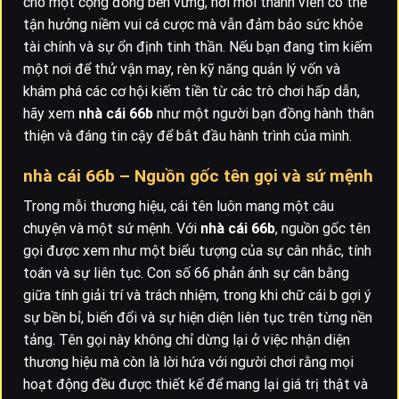
cho một cộng đồng bền vững, nơi mỗi thành viên có thể
tận hưởng niềm vui cá cược mà vẫn đảm bảo sức khỏe
tài chính và sự ổn định tinh thần. Nếu bạn đang tìm kiếm
một nơi để thử vận may, rèn kỹ năng quản lý vốn và
khám phá các cơ hội kiếm tiền từ các trò chơi hấp dẫn,
hãy xem
nhà cái 66b
như một người bạn đồng hành thân
thiện và đáng tin cậy để bắt đầu hành trình của mình.
nhà cái 66b – Nguồn gốc tên gọi và sứ mệnh
Trong mỗi thương hiệu, cái tên luôn mang một câu
chuyện và một sứ mệnh. Với
nhà cái 66b
, nguồn gốc tên
gọi được xem như một biểu tượng của sự cân nhắc, tính
toán và sự liên tục. Con số 66 phản ánh sự cân bằng
giữa tính giải trí và trách nhiệm, trong khi chữ cái b gợi ý
sự bền bỉ, biến đổi và sự hiện diện liên tục trên từng nền
tảng. Tên gọi này không chỉ dừng lại ở việc nhận diện
thương hiệu mà còn là lời hứa với người chơi rằng mọi
hoạt động đều được thiết kế để mang lại giá trị thật và