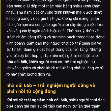
sẵn sàng giải đáp mọi thắc mắc bằng nhiều kênh khác
nhau. Thứ năm, các chương trình khuyến mãi được thiết
kế công bằng và có giá trị thực, không chỉ mang lại lợi
ích ngắn hạn mà còn giúp người chơi xây dựng chiến lược
vốn và quản lý ngân sách hiệu quả. Thứ sáu, ý thức về
trách nhiệm cộng đồng và sự minh bạch trong hoạt động
kinh doanh, đảm bảo mọi người chơi có thể đánh giá và
tự tin khi tham gia các hoạt động của nền tảng. Những
yếu tố này kết hợp lại tạo nên một giá trị nổi bật cho
nhà cái 66b
, khiến người chơi có thể trải nghiệm sự
chuyên nghiệp và phấn khích mà không phải lo lắng về rủi
ro hay chất lượng dịch vụ.
nhà cái 66b – Trải nghiệm người dùng và
phản hồi từ cộng đồng
Khi nói về
trải nghiệm nhà cái 66b
, nhiều người chơi đặc
biệt đánh giá cao sự dễ tiếp cận ngay từ lần ghé thăm