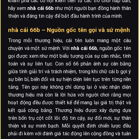
khám phá các cơ hội kiếm tiền từ các trò chơi hấp dẫn,
hãy xem
nhà cái 66b
như một người bạn đồng hành thân
thiện và đáng tin cậy để bắt đầu hành trình của mình.
nhà cái 66b – Nguồn gốc tên gọi và sứ mệnh
Trong mỗi thương hiệu, cái tên luôn mang một câu
chuyện và một sứ mệnh. Với
nhà cái 66b
, nguồn gốc tên
gọi được xem như một biểu tượng của sự cân nhắc, tính
toán và sự liên tục. Con số 66 phản ánh sự cân bằng
giữa tính giải trí và trách nhiệm, trong khi chữ cái b gợi ý
sự bền bỉ, biến đổi và sự hiện diện liên tục trên từng nền
tảng. Tên gọi này không chỉ dừng lại ở việc nhận diện
thương hiệu mà còn là lời hứa với người chơi rằng mọi
hoạt động đều được thiết kế để mang lại giá trị thật và
kết quả công bằng. Thương hiệu được xây dựng dựa
trên bốn trụ cột cốt lõi: độ tin cậy, sự đổi mới, sự thân
thiện và sự minh bạch. Mỗi quyết định chiến lược đều
phải đi kèm với đánh giá tác động lên cộng đồng và tuân