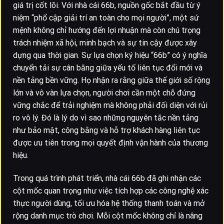
giá trị cốt lõi. Với nhà cái 66b, nguồn gốc bắt đầu từ ý
niệm “phổ cập giải trí an toàn cho mọi người”, một sứ
mệnh không chỉ hướng đến lợi nhuận mà còn chú trọng
trách nhiệm xã hội, minh bạch và sự tin cậy được xây
dựng qua thời gian. Sự lựa chọn ký hiệu “66b” có ý nghĩa
chuyển tải sự cân bằng giữa yếu tố liên tục đổi mới và
nền tảng bền vững. Họ nhận ra rằng giữa thế giới số rộng
lớn và vô vàn lựa chọn, người chơi cần một chỗ đứng
vững chắc để trải nghiệm mà không phải đối diện với rủi
ro vô lý. Đó là lý do vì sao những nguyên tắc nền tảng
như bảo mật, công bằng và hỗ trợ khách hàng liên tục
được ưu tiên trong mọi quyết định vận hành của thương
hiệu.
Trong quá trình phát triển, nhà cái 66b đã ghi nhận các
cột mốc quan trọng như việc tích hợp các công nghệ xác
thực người dùng, tối ưu hóa hệ thống thanh toán và mở
rộng danh mục trò chơi. Mỗi cột mốc không chỉ là nâng