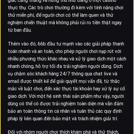
giác căng thẳng và hứng thú như đang ở một casino
thực thụ. Các trò chơi thường đi kèm với tính năng chơi
thử miễn phí, để người chơi có thể làm quen và thử
nghiệm chiến thuật mà không phải rủi ro tiền thật ngay
từ ban đầu.
Thêm vào đó, 66b đầu tư mạnh vào các giải pháp thanh
toán nhanh và an toàn, cho phép người chơi nạp rút với
nhiều phương thức khác nhau và xử lý giao dịch một cách
nhanh chóng, hỗ trợ tối đa trải nghiệm người dùng. Dịch
vụ chăm sóc khách hàng 24/7 thông qua chat live và
email được thiết kế để giải quyết mọi vấn đề, từ thắc
mắc về luật chơi, đến xác thực tài khoản hay xử lý sự cố
giao dịch. Với một hệ sinh thái sản phẩm như vậy, người
dùng có thể có được trải nghiệm toàn diện mà vẫn đảm
bảo an toàn thông tin cá nhân và tuân thủ các quy định
pháp lý liên quan đến bảo mật và trách nhiệm giải trí.
Đối với nhóm người chơi thích khám phá và thử thách,