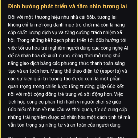
Định hướng phát triển và tầm nhìn tương lai
Đối với một thương hiệu như nhà cái 66b, tương lai
không chỉ là mở rộng danh mục trò chơi mà còn là nâng
cấp chất lượng dịch vụ và tăng cường trách nhiệm xã
hội. Trong những kế hoạch phát triển tới, 66b hướng tới
việc tối ưu hóa trải nghiệm người dùng qua công nghệ AI
để cá nhân hóa đề xuất cược, đồng thời mở rộng khả
năng giao dịch bằng các phương thức thanh toán sáng
tạo và an toàn hơn. Mảng thể thao điện tử (esports) và
các sự kiện giải trí tương tác được xem là một phần
quan trọng trong chiến lược tăng trưởng, giúp 66b kết
nối với một cộng đồng trẻ trung và sôi động hơn. Việc
tích hợp công cụ phân tích hành vi người chơi sẽ giúp
66b hiểu rõ hơn về nhu cầu và thói quen, từ đó cung cấp
những trải nghiệm được cá nhân hóa một cách tinh tế mà
vẫn tôn trọng sự riêng tư và an toàn của người dùng.