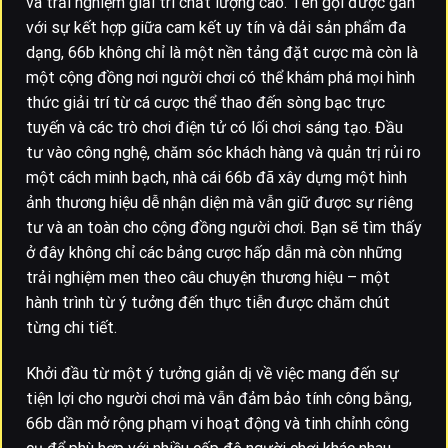
và trải nghiệm giải trí chất lượng cao. Tên gọi được gắn
với sự kết hợp giữa cam kết uy tín và dải sản phẩm đa
dạng, 66b không chỉ là một nền tảng đặt cược mà còn là
một cộng đồng nơi người chơi có thể khám phá mọi hình
thức giải trí từ cá cược thể thao đến sòng bạc trực
tuyến và các trò chơi điện tử có lối chơi sáng tạo. Đầu
tư vào công nghệ, chăm sóc khách hàng và quản trị rủi ro
một cách minh bạch, nhà cái 66b đã xây dựng một hình
ảnh thương hiệu dễ nhận diện mà vẫn giữ được sự riêng
tư và an toàn cho cộng đồng người chơi. Bạn sẽ tìm thấy
ở đây không chỉ các bảng cược hấp dẫn mà còn những
trải nghiệm men theo câu chuyện thương hiệu – một
hành trình từ ý tưởng đến thực tiễn được chăm chút
từng chi tiết.
Khởi đầu từ một ý tưởng giản dị về việc mang đến sự
tiện lợi cho người chơi mà vẫn đảm bảo tính công bằng,
66b dần mở rộng phạm vi hoạt động và tinh chỉnh công