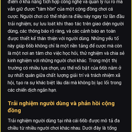
điểm ở khả năng tích hợp công nghệ và quản lý rủi ro mà
vẫn giữ được “tâm hồn” của một cộng đồng chơi cá
cược. Người chơi có thể nhận ra điều này ngay từ lần đầu
trải nghiệm; sự lưu loát khi thao tác trên giao diện người
dùng, các thông báo rõ ràng, và các cảnh báo an toàn
được thiết kế thân thiện với người dùng. Những yếu tố
này giúp 66b không chỉ là một nền tảng để cược mà còn
là một nơi an tâm cho việc học hỏi, thử nghiệm và chia sẻ
kinh nghiệm với những người chơi khác. Trong một thị
trường có nhiều lựa chọn, ưu thế nổi bật của 66b nằm ở
sự nhất quán giữa chất lượng giải trí và trách nhiệm xã
hội, tạo ra sự khác biệt lâu dài mà không bị lạc lối trong
các chiến dịch ngắn hạn.
Trải nghiệm người dùng và phản hồi cộng
đồng
Trải nghiệm người dùng tại nhà cái 66b được mô tả đa
chiều từ nhiều người chơi khác nhau. Dưới đây là tổng