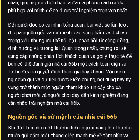
nhân, giúp người chơi nhận ra đâu là phong cách cược
phù hợp với mình để có được trải nghiệm trọn vẹn nhất.
Để người đọc có cái nhìn tổng quan, bài viết sẽ lần lượt
đi qua nguồn gốc và sứ mệnh, các sản phẩm và dịch vụ
trọng yếu, những ưu thế nổi bật, phản hồi từ cộng đồng,
định hướng và tương lai. Quan trọng nhất, chúng tôi sẽ
cung cấp những phân tích khách quan và gợi ý thực tế để
bạn có thể đánh giá nhà cái 66b một cách toàn diện và
tự tin đưa ra quyết định tham gia hay không. Với ngôn
ngữ gần gũi và dữ liệu được kiểm chứng, nội dung này hy
vọng trở thành một nguồn tham khảo tin cậy cho cả
người chơi mới và người chơi dày dặn kinh nghiệm đang
cân nhắc trải nghiệm nhà cái 66b.
Nguồn gốc và sứ mệnh của nhà cái 66b
Khi đặt tên cho một thương hiệu, người sáng lập thường
muốn gửi gắm một thông điệp mạnh mẽ về tầm nhìn và