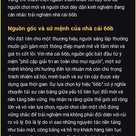
người chơi mới và người chơi dày dặn kinh nghiệm đang
cân nhắc trải nghiệm nhà cái 66b.
Nguồn gốc và sứ mệnh của nhà cái 66b
Khi đặt tên cho một thương hiệu, người sáng lập thường
muốn gửi gắm một thông điệp mạnh mẽ về tầm nhìn và
giá trị cốt lõi. Với nhà cái 66b, nguồn gốc bắt đầu từ ý
niệm “phổ cập giải trí an toàn cho mọi người”, một sứ
mệnh không chỉ hướng đến lợi nhuận mà còn chú trọng
trách nhiệm xã hội, minh bạch và sự tin cậy được xây
dựng qua thời gian. Sự lựa chọn ký hiệu “66b” có ý nghĩa
chuyển tải sự cân bằng giữa yếu tố liên tục đổi mới và
nền tảng bền vững. Họ nhận ra rằng giữa thế giới số rộng
lớn và vô vàn lựa chọn, người chơi cần một chỗ đứng
vững chắc để trải nghiệm mà không phải đối diện với rủi
ro vô lý. Đó là lý do vì sao những nguyên tắc nền tảng
như bảo mật, công bằng và hỗ trợ khách hàng liên tục