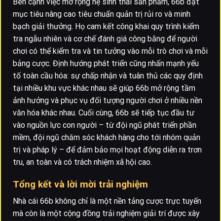
Bên cạnh việc mở rộng hệ sinh thái sản phẩm, 66b đặt
mục tiêu nâng cao tiêu chuẩn quản trị rủi ro và minh
bạch giải thưởng. Họ cam kết công khai quy trình kiểm
tra ngẫu nhiên và cơ chế đánh giá công bằng để người
chơi có thể kiểm tra và tin tưởng vào mỗi trò chơi và mỗi
bảng cược. Định hướng phát triển cũng nhấn mạnh yếu
tố toàn cầu hóa: sự chấp nhận và tuân thủ các quy định
tại nhiều khu vực khác nhau sẽ giúp 66b mở rộng tầm
ảnh hưởng và phục vụ đối tượng người chơi ở nhiều nền
văn hóa khác nhau. Cuối cùng, 66b sẽ tiếp tục đầu tư
vào nguồn lực con người – từ đội ngũ phát triển phần
mềm, đội ngũ chăm sóc khách hàng cho tới nhóm quản
trị và pháp lý – để đảm bảo mọi hoạt động diễn ra trơn
tru, an toàn và có trách nhiệm xã hội cao.
Tổng kết và lời mời trải nghiệm
Nhà cái 66b không chỉ là một nền tảng cược trực tuyến
mà còn là một cộng đồng trải nghiệm giải trí được xây