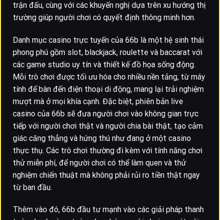
trận đấu, cùng với các khuyến nghị dựa trên xu hướng thị
trường giúp người chơi có quyết định thông minh hơn.
Danh mục casino trực tuyến của 66b là một hệ sinh thái
phong phú gồm slot, blackjack, roulette và baccarat với
các game studio uy tín và thiết kế đồ họa sống động.
Mỗi trò chơi được tối ưu hóa cho nhiều nền tảng, từ máy
tính để bàn đến điện thoại di động, mang lại trải nghiệm
mượt mà ở mọi khía cạnh. Đặc biệt, phiên bản live
casino của 66b sẽ đưa người chơi vào không gian trực
tiếp với người chơi thật và người chia bài thật, tạo cảm
giác căng thẳng và hứng thú như đang ở một casino
thực thụ. Các trò chơi thường đi kèm với tính năng chơi
thử miễn phí, để người chơi có thể làm quen và thử
nghiệm chiến thuật mà không phải rủi ro tiền thật ngay
từ ban đầu.
Thêm vào đó, 66b đầu tư mạnh vào các giải pháp thanh