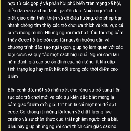
hợp từ các góp ý và phản hồi phổ biến trên mạng xã hội,
diễn đàn và các bài đánh giá độc lập. Nhiều người cho
biết giao diện thân thiện và dễ điều hướng, cho phép bạn
nhanh chóng tìm thấy các trò chơi ưa thích và khu vực cá
cược mong muốn. Những người mới bắt đầu thường cảm
thấy được hỗ trợ bởi các tài nguyên hướng dẫn và
chương trình đào tạo ngắn gọn, giúp họ làm quen với các
loại cược và quy tắc một cách hiệu quả. Người chơi lâu
năm đánh giá cao sự ổn định của nền tảng, ít khi gặp
tình trạng lag hay mất kết nối trong các thời điểm cao
điểm.
Bên cạnh đó, một số nhận xét cho rằng sự bổ sung liên
tục các trò chơi mới và các sự kiện đặc biệt mang lại
cảm giác “điểm đến giải trí” hơn là chỉ một nơi để đặt
cược. Có không ít những lời khen về chất lượng live
casino và sự chân thực của trải nghiệm người chia bài,
điều này giúp những người chơi thích cảm giác casino