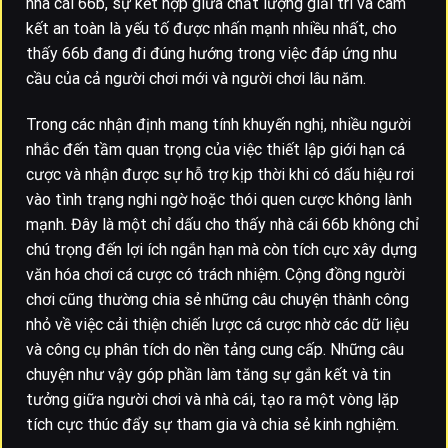
nhà cái 66b, sự kết hợp giữa chất lượng giải trí và cam
kết an toàn là yếu tố được nhấn mạnh nhiều nhất, cho
thấy 66b đang đi đúng hướng trong việc đáp ứng nhu
cầu của cả người chơi mới và người chơi lâu năm.
Trong các nhận định mang tính khuyến nghị, nhiều người
nhắc đến tầm quan trọng của việc thiết lập giới hạn cá
cược và nhận được sự hỗ trợ kịp thời khi có dấu hiệu rơi
vào tình trạng nghi ngờ hoặc thói quen cược không lành
mạnh. Đây là một chỉ dấu cho thấy nhà cái 66b không chỉ
chú trọng đến lợi ích ngắn hạn mà còn tích cực xây dựng
văn hóa chơi cá cược có trách nhiệm. Cộng đồng người
chơi cũng thường chia sẻ những câu chuyện thành công
nhỏ về việc cải thiện chiến lược cá cược nhờ các dữ liệu
và công cụ phân tích do nền tảng cung cấp. Những câu
chuyện như vậy góp phần làm tăng sự gắn kết và tin
tưởng giữa người chơi và nhà cái, tạo ra một vòng lặp
tích cực thúc đẩy sự tham gia và chia sẻ kinh nghiệm.