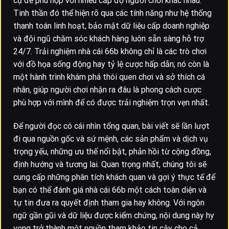
cụ để phù hợp với nhiều cấp độ người chơi khác nhau.
Tinh thần đó thể hiện rõ qua các tính năng như hệ thống
thanh toán linh hoạt, bảo mật dữ liệu cấp doanh nghiệp
và đội ngũ chăm sóc khách hàng luôn sẵn sàng hỗ trợ
24/7. Trải nghiệm nhà cái 66b không chỉ là các trò chơi
với đồ họa sống động hay tỷ lệ cược hấp dẫn; nó còn là
một hành trình khám phá thói quen chơi và sở thích cá
nhân, giúp người chơi nhận ra đâu là phong cách cược
phù hợp với mình để có được trải nghiệm trọn vẹn nhất.
Để người đọc có cái nhìn tổng quan, bài viết sẽ lần lượt
đi qua nguồn gốc và sứ mệnh, các sản phẩm và dịch vụ
trọng yếu, những ưu thế nổi bật, phản hồi từ cộng đồng,
định hướng và tương lai. Quan trọng nhất, chúng tôi sẽ
cung cấp những phân tích khách quan và gợi ý thực tế để
bạn có thể đánh giá nhà cái 66b một cách toàn diện và
tự tin đưa ra quyết định tham gia hay không. Với ngôn
ngữ gần gũi và dữ liệu được kiểm chứng, nội dung này hy
vọng trở thành một nguồn tham khảo tin cậy cho cả