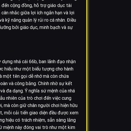
 đến cộng đồng, hỗ trợ giáo dục tài
cân nhắc giữa lợi ích ngắn hạn và lợi
à kỹ năng quản lý rủi ro cá nhân. Điều
 dưỡng bởi giáo dục, minh bạch và sự
y dựng nhá cái 66b, ban lãnh đạo nhận
ợc hiểu như một biểu tượng cho hành
 là một tên gọi dễ nhớ mà còn chứa
toàn và công bằng. Chính nhờ sự kết
 và đa dạng. Ý nghĩa sứ mệnh của nhá
ẫu nhiên của trò chơi đến việc cung
i, mà còn giữ chân người chơi hiện hữu
t, mỗi cải tiến giao diện đều được xem
ng hiệu có trách nhiệm, sẵn sàng lắng
sứ mệnh này đóng vai trò như một kim