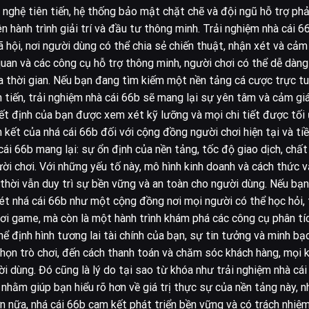
 nghệ tiên tiến, hệ thống bảo mật chặt chẽ và đội ngũ hỗ trợ ph
hành trình giải trí và đầu tư thông minh. Trải nghiệm nhà cái 66
hội, nơi người dùng có thể chia sẻ chiến thuật, nhận xét và cả
quan và các công cụ hỗ trợ thông minh, người chơi có thể dễ dàng
a thời gian. Nếu bạn đang tìm kiếm một nền tảng cá cược trực tu
n tiến, trải nghiệm nhà cái 66b sẽ mang lại sự yên tâm và cảm gi
ết định của bạn được xem xét kỹ lưỡng và mọi chi tiết được tối 
am kết của nhá cái 66b đối với cộng đồng người chơi hiện tại và t
cái 66b mang lại: sự ổn định của nền tảng, tốc độ giao dịch, ch
i chơi. Với những yếu tố này, mô hình kinh doanh và cách thức v
g thời vẫn duy trì sự bền vững và an toàn cho người dùng. Nếu b
ét nhá cái 66b như một cộng đồng nơi mọi người có thể học hỏi, 
ơi game, mà còn là một hành trình khám phá các công cụ phân tích, 
thể định hình tương lai tài chính của bạn, sự tin tưởng và minh bạ
a chọn trò chơi, đến cách thanh toán và chăm sóc khách hàng, mọi
i dùng. Đó cũng là lý do tại sao từ khóa như trải nghiệm nhà cá
 nhằm giúp bạn hiểu rõ hơn về giá trị thực sự của nền tảng này, 
ơn nữa, nhá cái 66b cam kết phát triển bền vững và có trách nhi