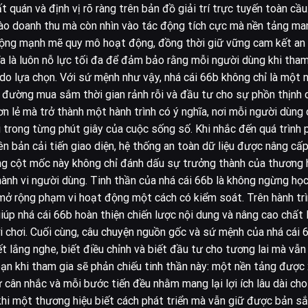
ất quán và định vị rõ ràng trên bản đồ giải trí trực tuyến toàn 
vào doanh thu mà còn nhìn vào tác động tích cực mà nền tảng mang
rộng mạnh mẽ quy mô hoạt động, đồng thời giữ vững cam kết an 
ĩa là luôn nỗ lực tối đa để đảm bảo rằng mỗi người dùng khi tha
o lựa chọn. Với sứ mệnh như vậy, nhá cái 66b không chỉ là một n
 đường mua sắm thời gian rảnh rỗi và đầu tư cho sự phồn thịnh c
 lẻ mà trở thành một hành trình có ý nghĩa, nơi mỗi người dùng 
trong từng phút giây của cuộc sống số. Khi nhắc đến quá trình ph
n bản cải tiến giao diện, hệ thống an toàn dữ liệu được nâng cấ
ững cột mốc này không chỉ đánh dấu sự trưởng thành của thương 
ành vi người dùng. Tinh thần của nhá cái 66b là không ngừng học
ở rộng phạm vi hoạt động một cách có kiểm soát. Trên hành trình
 giúp nhá cái 66b hoàn thiện chiến lược nội dung và nâng cao chất
 chơi. Cuối cùng, câu chuyện nguồn gốc và sứ mệnh của nhá cái 6
ết lắng nghe, biết điều chỉnh và biết đầu tư cho tương lai mà vẫ
bạn khi tham gia sẽ phản chiếu tinh thần này: một nền tảng được
ự cân nhắc và mỗi bước tiến đều nhằm mang lại lợi ích lâu dài ch
hi một thương hiệu biết cách phát triển mà vẫn giữ được bản sắc 