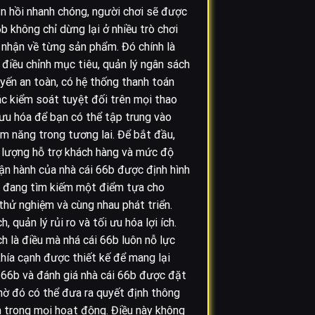
ản hồi nhanh chóng, người chơi sẽ được
b không chỉ dừng lại ở nhiều trò chơi
m nhận về từng sản phẩm. Đó chính là
 điều chỉnh mục tiêu, quản lý ngân sách
yến an toàn, có hệ thống thanh toán
ác kiểm soát tuyệt đối trên mọi thao
ưu hóa để bạn có thể tập trung vào
iềm năng trong tương lai. Để bắt đầu,
ất lượng hỗ trợ khách hàng và mức độ
ận hành của nhà cái 66b được định hình
ạn đang tìm kiếm một điểm tựa cho
thử nghiệm và cùng nhau phát triển.
quản lý rủi ro và tối ưu hóa lợi ích.
ch là điều mà nhá cái 66b luôn nỗ lực
 khía cạnh được thiết kế để mang lại
i 66b và đánh giá nhà cái 66b được đặt
nhờ đó có thể đưa ra quyết định thông
ệm trong mọi hoạt động. Điều này không