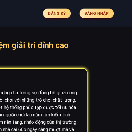
ĐĂNG KÝ
ĐĂNG NHẬP
m giải trí đỉnh cao
u tượng chú trọng sự đồng bộ giữa công
i chơi với những trò chơi chất lượng,
ột hệ thống phức tạp được tối ưu hóa
i người chơi lâu năm tìm kiếm tính
làm nền tảng, nháo động của thị trường
ệm nhà cái 66b ngày càng mượt mà và