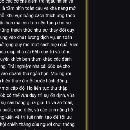
ố các cơ chế kiểm tra ngẫu nhiên và
u là tầm nhìn toàn cầu và khả năng mở
i mỗi khu vực bằng cách thích ứng theo
gắn hạn mà còn tạo nền tảng cho sự
 những thách thức như sự thay đổi quy
rung vào chất lượng dịch vụ, an toàn
 mở rộng quy mô một cách hiệu quả. Việc
óa giúp nhá cái 66b duy trì và tăng
 khuyến khích bạn tham khảo các đánh
ảng. Trải nghiệm nhà cái 66b sẽ cho
 vào doanh thu ngắn hạn. Mọi người
h hiện thực ở mỗi bước hành động.
ở mọi cấp độ. Họ liên tục thu thập
66b có thể vừa duy trì sự ổn định, vừa
sự cân bằng giữa giải trí và an toàn,
suất, giao diện, và các tính năng hỗ
ng kiến về trí tuệ nhân tạo để tối ưu
 hội chiến thắng của người chơi thông