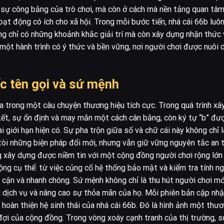
y sự công bằng của trò chơi, mà còn ở cách mà nền tảng quan tâm
ạt động có ích cho xã hội. Trong mỗi bước tiến, nhá cái 66b luôn 
ng chỉ có những khoảnh khắc giải trí mà còn xây dựng nhận thức v
 một hành trình có ý thức và bền vững, nơi người chơi được nuôi
c tên gọi và sứ mệnh
a trong một câu chuyện thương hiệu tích cực. Trong quá trình xâ
 kết, sự ổn định và may mắn một cách cân bằng, còn ký tự “b” đư
i giới hạn hiện có. Sự pha trộn giữa số và chữ cái này không chỉ
 tòi những biện pháp đổi mới, nhưng vẫn giữ vững nguyên tắc an 
 xây dựng được niềm tin với một cộng đồng người chơi rộng lớn
ng cụ thể: từ việc củng cố hệ thống bảo mật và kiểm tra tính ng
 cận và nhanh chóng. Sứ mệnh không chỉ là thu hút người chơi mớ
g dịch vụ và nâng cao sự thỏa mãn của họ. Mỗi phiên bản cập nhậ
oàn thiện hệ sinh thái của nhá cái 66b. Đó là hình ảnh một thươ
đợi của cộng đồng. Trong vòng xoáy cạnh tranh của thị trường, 