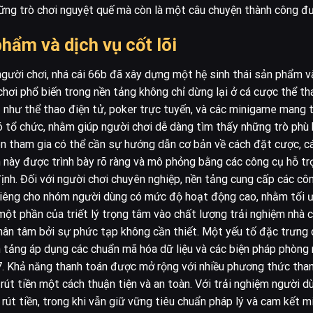
hững trò chơi nguyệt quế mà còn là một câu chuyện thành công đư
hẩm và dịch vụ cốt lõi
người chơi, nhá cái 66b đã xây dựng một hệ sinh thái sản phẩm v
chơi phổ biến trong nền tảng không chỉ dừng lại ở cá cược thể t
 dụ như thể thao điện tử, poker trực tuyến, và các minigame mang 
 tổ chức, nhằm giúp người chơi dễ dàng tìm thấy những trò phù h
ên tham gia có thể cần sự hướng dẫn cơ bản về cách đặt cược, c
in này được trình bày rõ ràng và mô phỏng bằng các công cụ hỗ t
ịnh. Đối với người chơi chuyên nghiệp, nền tảng cung cấp các côn
riêng cho nhóm người dùng có mức độ hoạt động cao, nhằm tối ưu
một phần của triết lý trọng tâm vào chất lượng trải nghiệm nhà c
hân tâm bởi sự phức tạp không cần thiết. Một yếu tố đặc trưng 
n tảng áp dụng các chuẩn mã hóa dữ liệu và các biện pháp phòng n
7. Khả năng thanh toán được mở rộng với nhiều phương thức than
rút tiền một cách thuận tiện và an toàn. Với trải nghiệm người d
n rút tiền, trong khi vẫn giữ vững tiêu chuẩn pháp lý và cam kết 