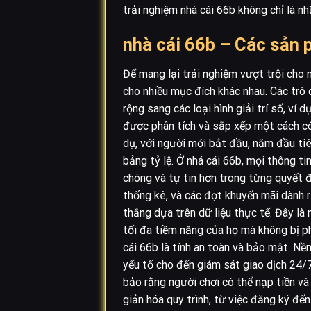
trải nghiệm nhà cái 66b không chỉ là n
nhà cái 66b – Các sản p
Để mang lại trải nghiệm vượt trội cho 
cho nhiều mục đích khác nhau. Các trò 
rộng sang các loại hình giải trí số, ví
được phân tích và sắp xếp một cách có
dụ, với người mới bắt đầu, năm đầu ti
bảng tỷ lệ. Ở nhá cái 66b, mọi thông t
chóng và tự tin hơn trong từng quyết đ
thống kê, và các đợt khuyến mãi dành 
thắng dựa trên dữ liệu thực tế. Đây là 
tối đa tiềm năng của họ mà không bị p
cái 66b là tính an toàn và bảo mật. Nề
yếu tố cho đến giám sát giao dịch 24/
bảo rằng người chơi có thể nạp tiền và 
giản hóa quy trình, từ việc đăng ký đế